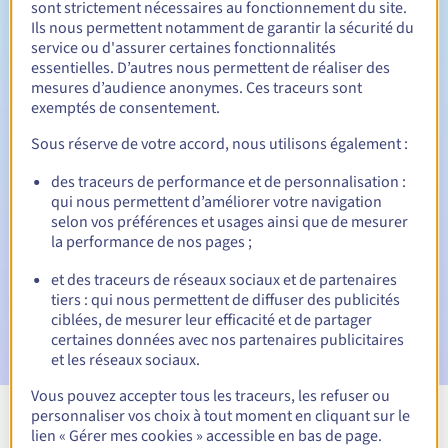
sont strictement nécessaires au fonctionnement du site.
Ils nous permettent notamment de garantir la sécurité du
service ou d'assurer certaines fonctionnalités
essentielles. D’autres nous permettent de réaliser des
30 jours
Période de rédemption
mesures d’audience anonymes. Ces traceurs sont
exemptés de consentement.
Sous réserve de votre accord, nous utilisons également :
Notifications automatiques :
des traceurs de performance et de personnalisation :
Emails d'avertissement :
60, 30, 15, 7 et 3 jours avant la
qui nous permettent d’améliorer votre navigation
date d'échéance
selon vos préférences et usages ainsi que de mesurer
la performance de nos pages ;
E-mail le jour de l'expiration
pour notification de la
suspension du nom de domaine
et des traceurs de réseaux sociaux et de partenaires
tiers : qui nous permettent de diffuser des publicités
E-mail après la Redemption Grace Period
pour
ciblées, de mesurer leur efficacité et de partager
notification de la suppression du nom de domaine
certaines données avec nos partenaires publicitaires
et les réseaux sociaux.
Vous pouvez accepter tous les traceurs, les refuser ou
personnaliser vos choix à tout moment en cliquant sur le
Voir toutes les extensions
lien « Gérer mes cookies » accessible en bas de page.