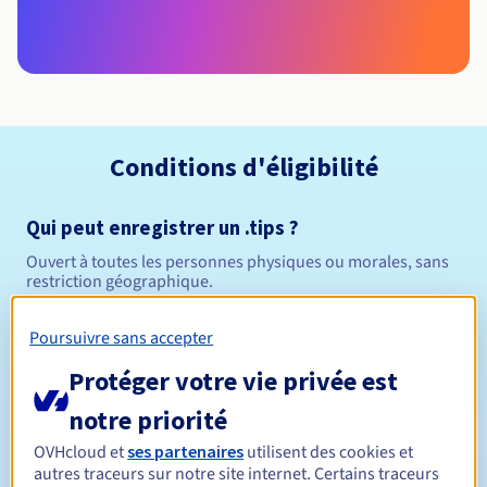
Conditions d'éligibilité
Qui peut enregistrer un .tips ?
Ouvert à toutes les personnes physiques ou morales, sans
restriction géographique.
Règles de gestion et notifications
Poursuivre sans accepter
Protéger votre vie privée est
Entre 1 et 10 ans
Durée de réservation
notre priorité
OVHcloud et
ses partenaires
utilisent des cookies et
autres traceurs sur notre site internet. Certains traceurs
Entre 1 et 10 ans
Durée de renouvellement