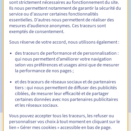
sont strictement nécessaires au fonctionnement du site.
Ils nous permettent notamment de garantir la sécurité du
service ou d'assurer certaines fonctionnalités
essentielles. D’autres nous permettent de réaliser des
Période de rédemption
mesures d’audience anonymes. Ces traceurs sont
exemptés de consentement.
Sous réserve de votre accord, nous utilisons également :
Notifications automatiques :
des traceurs de performance et de personnalisation :
Emails d'avertissement :
60, 30, 15, 7 et 3 jours avant la
qui nous permettent d’améliorer votre navigation
date d'échéance
selon vos préférences et usages ainsi que de mesurer
la performance de nos pages ;
E-mail le jour de l'expiration
pour notification de la
suspension du nom de domaine
et des traceurs de réseaux sociaux et de partenaires
tiers : qui nous permettent de diffuser des publicités
E-mail après la Redemption Grace Period
pour
ciblées, de mesurer leur efficacité et de partager
notification de la suppression du nom de domaine
certaines données avec nos partenaires publicitaires
et les réseaux sociaux.
Vous pouvez accepter tous les traceurs, les refuser ou
personnaliser vos choix à tout moment en cliquant sur le
Voir toutes les extensions
lien « Gérer mes cookies » accessible en bas de page.