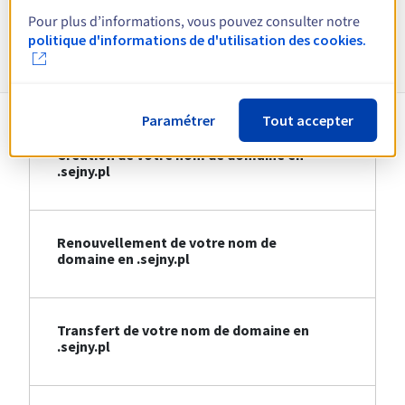
Pour plus d’informations, vous pouvez consulter notre
Informations sur le .sejny.pl
politique d'informations de d'utilisation des cookies.
Paramétrer
Tout accepter
Création de votre nom de domaine en
.sejny.pl
Renouvellement de votre nom de
domaine en .sejny.pl
Transfert de votre nom de domaine en
.sejny.pl