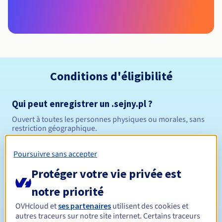
Conditions d'éligibilité
Qui peut enregistrer un .sejny.pl ?
Ouvert à toutes les personnes physiques ou morales, sans
restriction géographique.
Règles de gestion et notifications
Poursuivre sans accepter
Protéger votre vie privée est
Entre 1 et 10 ans
Durée de réservation
notre priorité
OVHcloud et
ses partenaires
utilisent des cookies et
autres traceurs sur notre site internet. Certains traceurs
Entre 1 et 10 ans
Durée de renouvellement