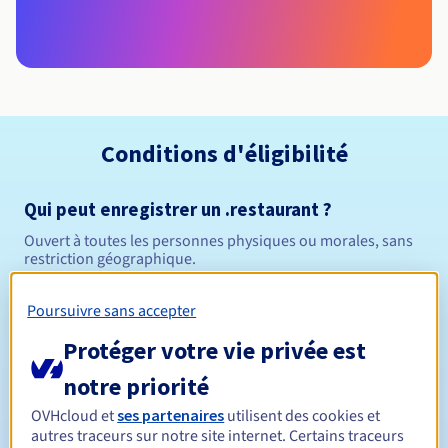
Conditions d'éligibilité
Qui peut enregistrer un .restaurant ?
Ouvert à toutes les personnes physiques ou morales, sans
restriction géographique.
Règles de gestion et notifications
Poursuivre sans accepter
Protéger votre vie privée est
Entre 1 et 10 ans
Durée de réservation
notre priorité
OVHcloud et
ses partenaires
utilisent des cookies et
autres traceurs sur notre site internet. Certains traceurs
Entre 1 et 10 ans
Durée de renouvellement