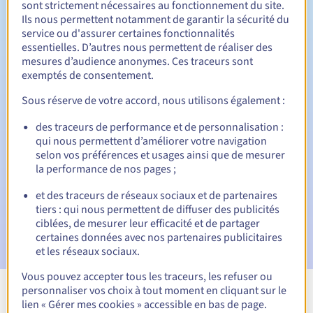
sont strictement nécessaires au fonctionnement du site.
Ils nous permettent notamment de garantir la sécurité du
service ou d'assurer certaines fonctionnalités
essentielles. D’autres nous permettent de réaliser des
30 jours
Période de rédemption
mesures d’audience anonymes. Ces traceurs sont
exemptés de consentement.
Sous réserve de votre accord, nous utilisons également :
Notifications automatiques :
des traceurs de performance et de personnalisation :
Emails d'avertissement :
60, 30, 15, 7 et 3 jours avant la
qui nous permettent d’améliorer votre navigation
date d'échéance
selon vos préférences et usages ainsi que de mesurer
la performance de nos pages ;
E-mail le jour de l'expiration
pour notification de la
suspension du nom de domaine
et des traceurs de réseaux sociaux et de partenaires
tiers : qui nous permettent de diffuser des publicités
E-mail après la Redemption Grace Period
pour
ciblées, de mesurer leur efficacité et de partager
notification de la suppression du nom de domaine
certaines données avec nos partenaires publicitaires
et les réseaux sociaux.
Vous pouvez accepter tous les traceurs, les refuser ou
personnaliser vos choix à tout moment en cliquant sur le
Voir toutes les extensions
lien « Gérer mes cookies » accessible en bas de page.