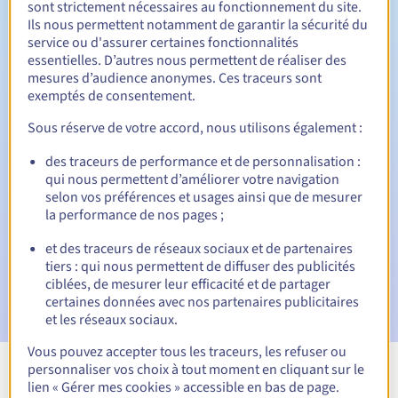
sont strictement nécessaires au fonctionnement du site.
Ils nous permettent notamment de garantir la sécurité du
service ou d'assurer certaines fonctionnalités
essentielles. D’autres nous permettent de réaliser des
30 jours
Période de rédemption
mesures d’audience anonymes. Ces traceurs sont
exemptés de consentement.
Sous réserve de votre accord, nous utilisons également :
Notifications automatiques :
des traceurs de performance et de personnalisation :
Emails d'avertissement :
60, 30, 15, 7 et 3 jours avant la
qui nous permettent d’améliorer votre navigation
date d'échéance
selon vos préférences et usages ainsi que de mesurer
la performance de nos pages ;
E-mail le jour de l'expiration
pour notification de la
suspension du nom de domaine
et des traceurs de réseaux sociaux et de partenaires
tiers : qui nous permettent de diffuser des publicités
E-mail après la Redemption Grace Period
pour
ciblées, de mesurer leur efficacité et de partager
notification de la suppression du nom de domaine
certaines données avec nos partenaires publicitaires
et les réseaux sociaux.
Vous pouvez accepter tous les traceurs, les refuser ou
personnaliser vos choix à tout moment en cliquant sur le
Voir toutes les extensions
lien « Gérer mes cookies » accessible en bas de page.