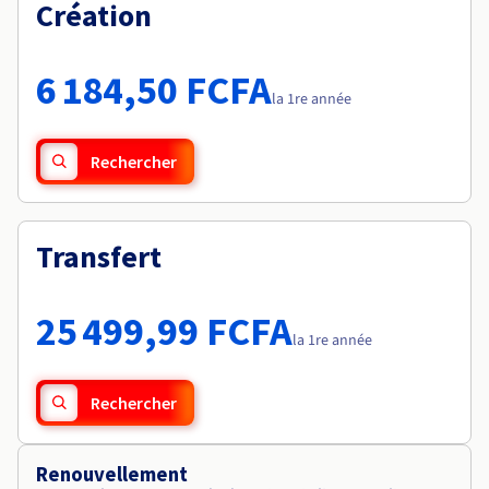
Documentation
Création
Tarifs
Roadmap & Changelog
Disponibilités par régions
Roadmap & Changelog
Documentation
6 184,50 FCFA
Roadmap & Changelog
la 1re année
Rechercher
Transfert
25 499,99 FCFA
la 1re année
Rechercher
Renouvellement