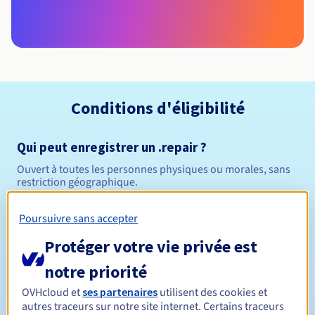
Conditions d'éligibilité
Qui peut enregistrer un .repair ?
Ouvert à toutes les personnes physiques ou morales, sans
restriction géographique.
Règles de gestion et notifications
Poursuivre sans accepter
Protéger votre vie privée est
Entre 1 et 10 ans
Durée de réservation
notre priorité
OVHcloud et
ses partenaires
utilisent des cookies et
autres traceurs sur notre site internet. Certains traceurs
Entre 1 et 10 ans
Durée de renouvellement