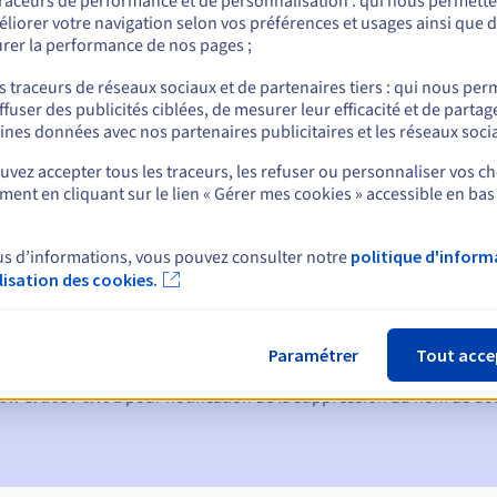
traceurs de performance et de personnalisation : qui nous permett
liorer votre navigation selon vos préférences et usages ainsi que 
rer la performance de nos pages ;
nt
s traceurs de réseaux sociaux et de partenaires tiers : qui nous per
ffuser des publicités ciblées, de mesurer leur efficacité et de partag
ines données avec nos partenaires publicitaires et les réseaux soci
vez accepter tous les traceurs, les refuser ou personnaliser vos ch
ent en cliquant sur le lien « Gérer mes cookies » accessible en bas
us d’informations, vous pouvez consulter notre
politique d'inform
ques :
ilisation des cookies.
60, 30, 15, 7 et 3 jours avant la date d'échéance
tion
pour notification de la suspension du nom de domaine
Paramétrer
Tout acce
on Grace Period
pour notification de la suppression du nom de d