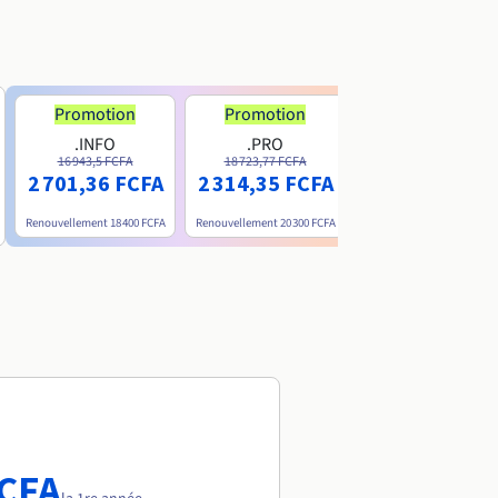
Promotion
Promotion
.INFO
.PRO
.ME
16 943,5 FCFA
18 723,77 FCFA
6 200 FCFA
2 701,36 FCFA
2 314,35 FCFA
Renouvellement
18 400 FCFA
Renouvellement
20 300 FCFA
Renouvellement
15 800 FC
FCFA