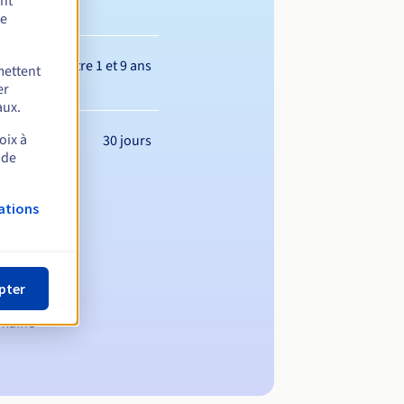
ent
de
Entre 1 et 9 ans
mettent
er
aux.
oix à
30 jours
 de
ations
pter
omaine