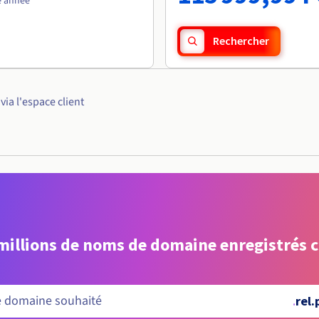
e année
Rechercher
ia l'espace client
 millions de noms de domaine enregistrés 
.
rel.