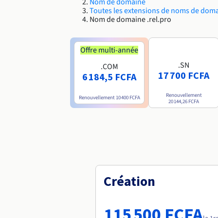
Nom de domaine
Toutes les extensions de noms de dom
Nom de domaine .rel.pro
Offre multi-année
.SN
.COM
17 700 FCFA
6 184,5 FCFA
Renouvellement
Renouvellement
10 400 FCFA
20 144,26 FCFA
Création
115 500 FCFA