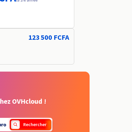
la 1re année
123 500 FCFA
chez OVHcloud !
pro
Rechercher