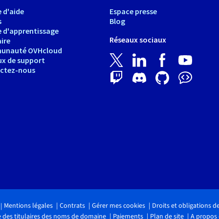
 d'aide
Espace presse
s
Blog
e d'apprentissage
Réseaux sociaux
ire
unauté OVHcloud
ux de support
ctez-nous
Mentions légales
Contrats
Gérer mes cookies
Droits et obligations 
 des titulaires des noms de domaine
Paiements
Plan de site
A propos