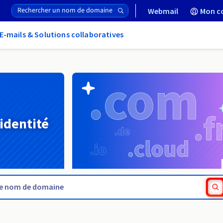
Webmail
Mon c
E-mails & Solutions collaboratives
 identité