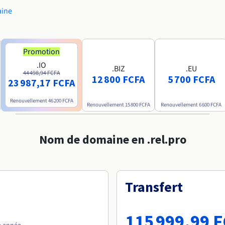
aine
Promotion
.IO
.BIZ
.EU
44 498,94 FCFA
12 800 FCFA
5 700 FCFA
23 987,17 FCFA
Renouvellement
46 200 FCFA
Renouvellement
15 800 FCFA
Renouvellement
6 600 FCFA
Nom de domaine en .rel.pro
Transfert
115 999,99 