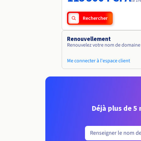
la 1r
Rechercher
Renouvellement
Renouvelez votre nom de domaine v
Me connecter à l'espace client
Déjà plus de 5