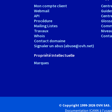
Mon compte client
Centre
Webmail
Guide
API
Centr
Procédure
Glossa
Mailing Listes
Comm
Travaux
Nivea
Whois
Conta
Contact domaine
Signaler un abus (abuse@ovh.net)
Propriété Intellectuelle
Marques
© Copyright 1999-2026 OVH SAS.
Documentation ICANN à l'usage