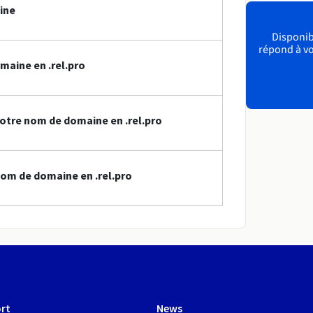
ine
Disponibl
répond à vo
maine en .rel.pro
otre nom de domaine en .rel.pro
om de domaine en .rel.pro
rt
News