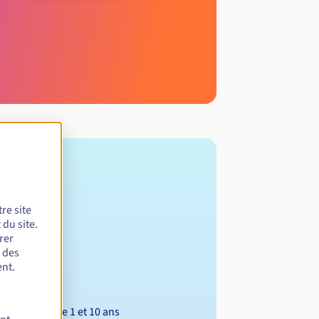
re site
du site.
rer
r des
nt.
Entre 1 et 10 ans