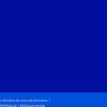
des titulaires de noms de domaines
 d'OVHcloud
OVHcloud recrute