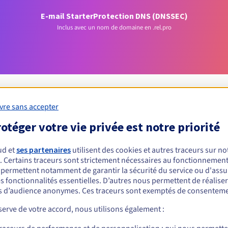
E-mail Starter
Protection DNS (DNSSEC)
Inclus avec un nom de domaine en .rel.pro
vre sans accepter
otéger votre vie privée est notre priorité
Conditions d'éligibilité
ud et
ses partenaires
utilisent des cookies et autres traceurs sur not
un .rel.pro ?
. Certains traceurs sont strictement nécessaires au fonctionnement 
s permettent notamment de garantir la sécurité du service ou d'assu
nnes physiques ou morales, sans restriction géographique.
s fonctionnalités essentielles. D’autres nous permettent de réalise
 d’audience anonymes. Ces traceurs sont exemptés de consenteme
Règles de gestion et notifications
erve de votre accord, nous utilisons également :