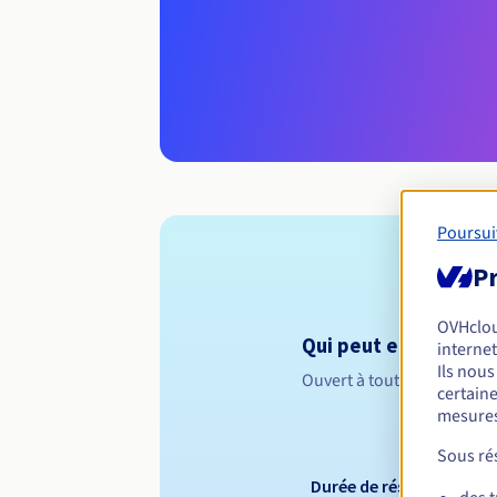
Poursui
Pr
OVHclo
Qui peut enregistrer 
internet
Ils nou
Ouvert à toutes les perso
certaine
mesures
Sous rés
Durée de réservation