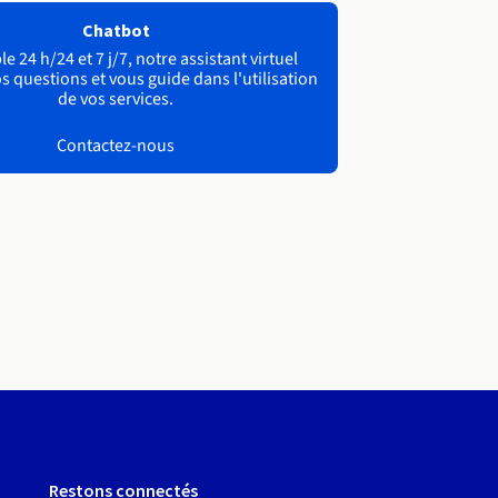
Chatbot
e 24 h/24 et 7 j/7, notre assistant virtuel
s questions et vous guide dans l'utilisation
de vos services.
Contactez-nous
Restons connectés