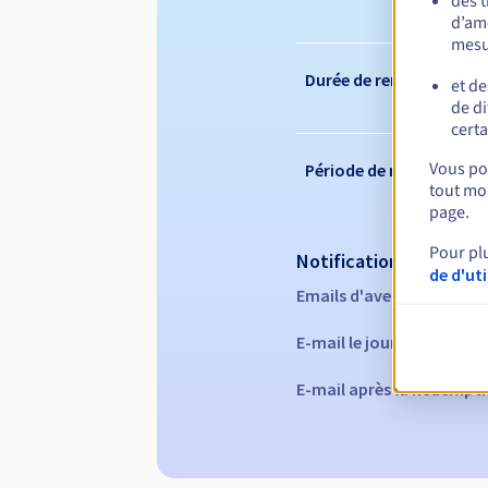
des 
d’amé
mesu
Durée de renouvelleme
et de
de di
certa
Vous pou
Période de rédemption
tout mom
page.
Pour pl
Notifications automati
de d'ut
Emails d'avertissement :
E-mail le jour de l'expira
E-mail après la Redempti