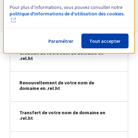
Pour plus d’informations, vous pouvez consulter notre
Informations sur le .rel.ht
politique d'informations de d'utilisation des cookies.
Paramétrer
Tout accepter
Création de votre nom de domaine en
.rel.ht
Renouvellement de votre nom de
domaine en .rel.ht
Transfert de votre nom de domaine en
.rel.ht