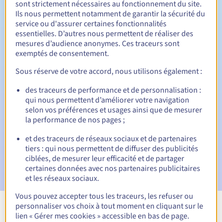
sont strictement nécessaires au fonctionnement du site.
Ils nous permettent notamment de garantir la sécurité du
service ou d'assurer certaines fonctionnalités
essentielles. D’autres nous permettent de réaliser des
30 jours
Période de rédemption
mesures d’audience anonymes. Ces traceurs sont
exemptés de consentement.
Sous réserve de votre accord, nous utilisons également :
Notifications automatiques :
des traceurs de performance et de personnalisation :
Emails d'avertissement :
60, 30, 15, 7 et 3 jours avant la
qui nous permettent d’améliorer votre navigation
date d'échéance
selon vos préférences et usages ainsi que de mesurer
la performance de nos pages ;
E-mail le jour de l'expiration
pour notification de la
suspension du nom de domaine
et des traceurs de réseaux sociaux et de partenaires
tiers : qui nous permettent de diffuser des publicités
E-mail après la Redemption Grace Period
pour
ciblées, de mesurer leur efficacité et de partager
notification de la suppression du nom de domaine
certaines données avec nos partenaires publicitaires
et les réseaux sociaux.
Vous pouvez accepter tous les traceurs, les refuser ou
personnaliser vos choix à tout moment en cliquant sur le
Voir toutes les extensions
lien « Gérer mes cookies » accessible en bas de page.