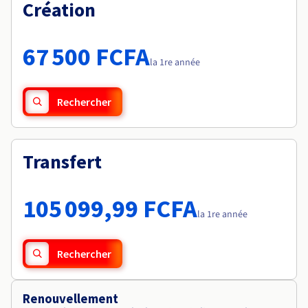
Documentation
Création
Tarifs
Roadmap & Changelog
Disponibilités par régions
Roadmap & Changelog
Documentation
67 500 FCFA
Roadmap & Changelog
la 1re année
Rechercher
Transfert
105 099,99 FCFA
la 1re année
Rechercher
Renouvellement