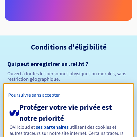
Conditions d'éligibilité
Qui peut enregistrer un .rel.ht ?
Ouvert à toutes les personnes physiques ou morales, sans
restriction géographique.
Règles de gestion et notifications
Poursuivre sans accepter
Protéger votre vie privée est
Entre 1 et 5 ans
Durée de réservation
notre priorité
OVHcloud et
ses partenaires
utilisent des cookies et
autres traceurs sur notre site internet. Certains traceurs
Entre 1 et 5 ans
Durée de renouvellement