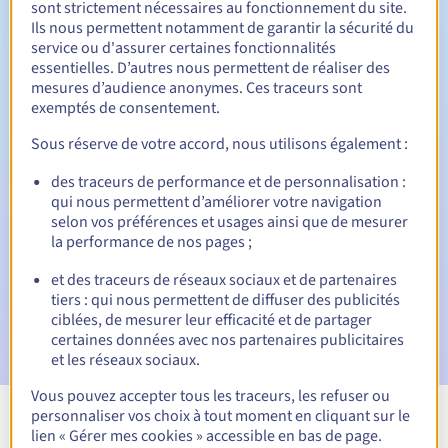
sont strictement nécessaires au fonctionnement du site.
Ils nous permettent notamment de garantir la sécurité du
service ou d'assurer certaines fonctionnalités
essentielles. D’autres nous permettent de réaliser des
30 jours
Période de rédemption
mesures d’audience anonymes. Ces traceurs sont
exemptés de consentement.
Sous réserve de votre accord, nous utilisons également :
Notifications automatiques :
des traceurs de performance et de personnalisation :
Emails d'avertissement :
60, 30, 15, 7 et 3 jours avant la
qui nous permettent d’améliorer votre navigation
date d'échéance
selon vos préférences et usages ainsi que de mesurer
la performance de nos pages ;
E-mail le jour de l'expiration
pour notification de la
suspension du nom de domaine
et des traceurs de réseaux sociaux et de partenaires
tiers : qui nous permettent de diffuser des publicités
E-mail après la Redemption Grace Period
pour
ciblées, de mesurer leur efficacité et de partager
notification de la suppression du nom de domaine
certaines données avec nos partenaires publicitaires
et les réseaux sociaux.
Vous pouvez accepter tous les traceurs, les refuser ou
personnaliser vos choix à tout moment en cliquant sur le
Voir toutes les extensions
lien « Gérer mes cookies » accessible en bas de page.