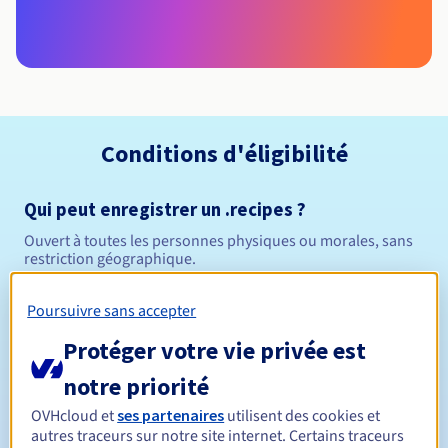
Conditions d'éligibilité
Qui peut enregistrer un .recipes ?
Ouvert à toutes les personnes physiques ou morales, sans
restriction géographique.
Règles de gestion et notifications
Poursuivre sans accepter
Protéger votre vie privée est
Entre 1 et 10 ans
Durée de réservation
notre priorité
OVHcloud et
ses partenaires
utilisent des cookies et
autres traceurs sur notre site internet. Certains traceurs
Entre 1 et 10 ans
Durée de renouvellement