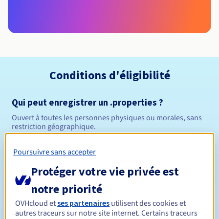
Conditions d'éligibilité
Qui peut enregistrer un .properties ?
Ouvert à toutes les personnes physiques ou morales, sans
restriction géographique.
Règles de gestion et notifications
Poursuivre sans accepter
Protéger votre vie privée est
Entre 1 et 10 ans
Durée de réservation
notre priorité
OVHcloud et
ses partenaires
utilisent des cookies et
autres traceurs sur notre site internet. Certains traceurs
Entre 1 et 10 ans
Durée de renouvellement