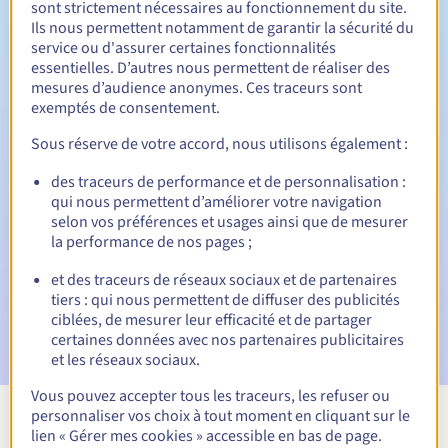
sont strictement nécessaires au fonctionnement du site.
Ils nous permettent notamment de garantir la sécurité du
service ou d'assurer certaines fonctionnalités
essentielles. D’autres nous permettent de réaliser des
30 jours
Période de rédemption
mesures d’audience anonymes. Ces traceurs sont
exemptés de consentement.
Sous réserve de votre accord, nous utilisons également :
Notifications automatiques :
des traceurs de performance et de personnalisation :
Emails d'avertissement :
60, 30, 15, 7 et 3 jours avant la
qui nous permettent d’améliorer votre navigation
date d'échéance
selon vos préférences et usages ainsi que de mesurer
la performance de nos pages ;
E-mail le jour de l'expiration
pour notification de la
suspension du nom de domaine
et des traceurs de réseaux sociaux et de partenaires
tiers : qui nous permettent de diffuser des publicités
E-mail après la Redemption Grace Period
pour
ciblées, de mesurer leur efficacité et de partager
notification de la suppression du nom de domaine
certaines données avec nos partenaires publicitaires
et les réseaux sociaux.
Vous pouvez accepter tous les traceurs, les refuser ou
personnaliser vos choix à tout moment en cliquant sur le
Voir toutes les extensions
lien « Gérer mes cookies » accessible en bas de page.