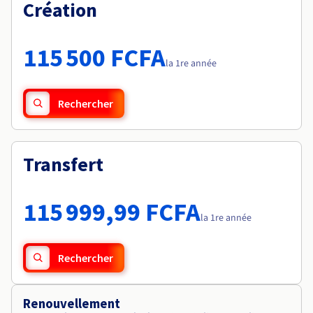
Documentation
Création
Tarifs
Roadmap & Changelog
Disponibilités par régions
Roadmap & Changelog
Documentation
115 500 FCFA
Roadmap & Changelog
la 1re année
Rechercher
Transfert
115 999,99 FCFA
la 1re année
Rechercher
Renouvellement