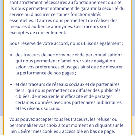
sont strictement nécessaires au fonctionnement du site.
Ils nous permettent notamment de garantir la sécurité du
service ou d'assurer certaines fonctionnalités
essentielles. D’autres nous permettent de réaliser des
30 jours
Période de rédemption
mesures d’audience anonymes. Ces traceurs sont
exemptés de consentement.
Sous réserve de votre accord, nous utilisons également :
Notifications automatiques :
des traceurs de performance et de personnalisation :
Emails d'avertissement :
60, 30, 15, 7 et 3 jours avant la
qui nous permettent d’améliorer votre navigation
date d'échéance
selon vos préférences et usages ainsi que de mesurer
la performance de nos pages ;
E-mail le jour de l'expiration
pour notification de la
suspension du nom de domaine
et des traceurs de réseaux sociaux et de partenaires
tiers : qui nous permettent de diffuser des publicités
E-mail après la Redemption Grace Period
pour
ciblées, de mesurer leur efficacité et de partager
notification de la suppression du nom de domaine
certaines données avec nos partenaires publicitaires
et les réseaux sociaux.
Vous pouvez accepter tous les traceurs, les refuser ou
personnaliser vos choix à tout moment en cliquant sur le
Voir toutes les extensions
lien « Gérer mes cookies » accessible en bas de page.