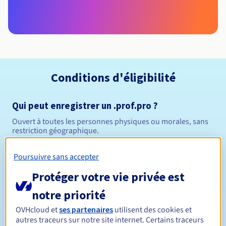
Conditions d'éligibilité
Qui peut enregistrer un .prof.pro ?
Ouvert à toutes les personnes physiques ou morales, sans
restriction géographique.
Règles de gestion et notifications
Poursuivre sans accepter
Protéger votre vie privée est
Entre 1 et 10 ans
Durée de réservation
notre priorité
OVHcloud et
ses partenaires
utilisent des cookies et
autres traceurs sur notre site internet. Certains traceurs
Entre 1 et 9 ans
Durée de renouvellement