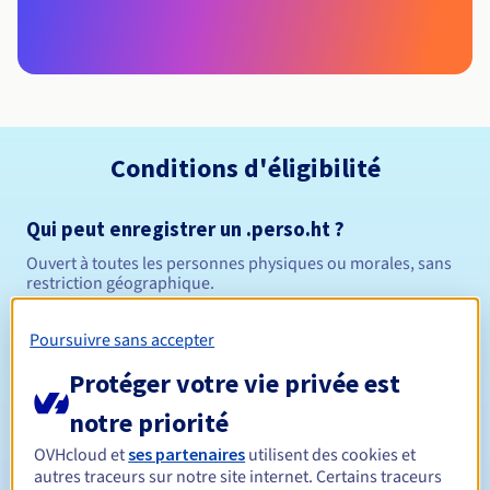
Conditions d'éligibilité
Qui peut enregistrer un .perso.ht ?
Ouvert à toutes les personnes physiques ou morales, sans
restriction géographique.
Règles de gestion et notifications
Poursuivre sans accepter
Protéger votre vie privée est
Entre 1 et 5 ans
Durée de réservation
notre priorité
OVHcloud et
ses partenaires
utilisent des cookies et
autres traceurs sur notre site internet. Certains traceurs
Entre 1 et 5 ans
Durée de renouvellement