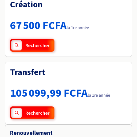
Documentation
Création
Tarifs
Roadmap & Changelog
Disponibilités par régions
Roadmap & Changelog
Documentation
67 500 FCFA
Roadmap & Changelog
la 1re année
Rechercher
Transfert
105 099,99 FCFA
la 1re année
Rechercher
Renouvellement