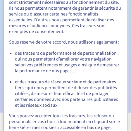
sont strictement nécessaires au fonctionnement du site.
Ils nous permettent notamment de garantir la sécurité du
service ou d'assurer certaines fonctionnalités
essentielles. D’autres nous permettent de réaliser des
30 jours
Période de rédemption
mesures d’audience anonymes. Ces traceurs sont
exemptés de consentement.
Sous réserve de votre accord, nous utilisons également :
Notifications automatiques :
des traceurs de performance et de personnalisation :
Emails d'avertissement :
60, 30, 15, 7 et 3 jours avant la
qui nous permettent d’améliorer votre navigation
date d'échéance
selon vos préférences et usages ainsi que de mesurer
la performance de nos pages ;
E-mail le jour de l'expiration
pour notification de la
suspension du nom de domaine
et des traceurs de réseaux sociaux et de partenaires
tiers : qui nous permettent de diffuser des publicités
E-mail après la Redemption Grace Period
pour
ciblées, de mesurer leur efficacité et de partager
notification de la suppression du nom de domaine
certaines données avec nos partenaires publicitaires
et les réseaux sociaux.
Vous pouvez accepter tous les traceurs, les refuser ou
personnaliser vos choix à tout moment en cliquant sur le
Voir toutes les extensions
lien « Gérer mes cookies » accessible en bas de page.