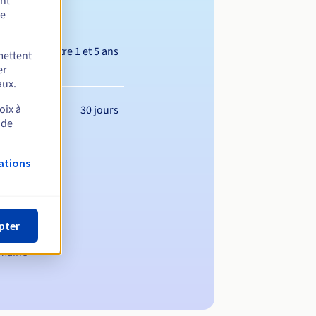
ent
de
Entre 1 et 5 ans
mettent
er
aux.
oix à
30 jours
 de
ations
pter
omaine