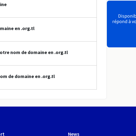
ine
Disponibl
répond à vo
maine en .org.tl
otre nom de domaine en .org.tl
om de domaine en .org.tl
rt
News