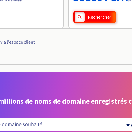
la 1re année
la
Rechercher
ia l'espace client
 millions de noms de domaine enregistrés 
.
org