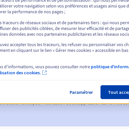
traceurs de performance et de personnalisation : qui nous permett
liorer votre navigation selon vos préférences et usages ainsi que 
rer la performance de nos pages ;
nt
s traceurs de réseaux sociaux et de partenaires tiers : qui nous per
ffuser des publicités ciblées, de mesurer leur efficacité et de partag
ines données avec nos partenaires publicitaires et les réseaux soci
vez accepter tous les traceurs, les refuser ou personnaliser vos ch
ent en cliquant sur le lien « Gérer mes cookies » accessible en bas
us d’informations, vous pouvez consulter notre
politique d'inform
ques :
ilisation des cookies.
60, 30, 15, 7 et 3 jours avant la date d'échéance
tion
pour notification de la suspension du nom de domaine
Paramétrer
Tout acce
on Grace Period
pour notification de la suppression du nom de d