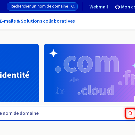
Webmail
Mon c
E-mails & Solutions collaboratives
 identité