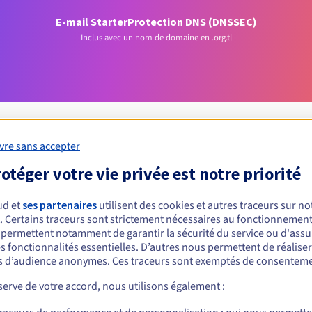
E-mail Starter
Protection DNS (DNSSEC)
Inclus avec un nom de domaine en .org.tl
vre sans accepter
otéger votre vie privée est notre priorité
Conditions d'éligibilité
ud et
ses partenaires
utilisent des cookies et autres traceurs sur not
un .org.tl ?
. Certains traceurs sont strictement nécessaires au fonctionnement 
s permettent notamment de garantir la sécurité du service ou d'assu
nnes physiques ou morales, sans restriction géographique.
s fonctionnalités essentielles. D’autres nous permettent de réalise
 d’audience anonymes. Ces traceurs sont exemptés de consenteme
Règles de gestion et notifications
erve de votre accord, nous utilisons également :