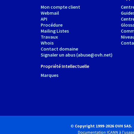
Mon compte client
Centre
Webmail
Guide
API
Centr
Procédure
Glossa
Mailing Listes
Comm
Travaux
Nivea
Whois
Conta
Contact domaine
Signaler un abus (abuse@ovh.net)
Propriété Intellectuelle
Marques
© Copyright 1999-2026 OVH SAS.
Documentation ICANN à l'usage