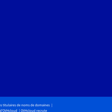
des titulaires de noms de domaines
 d'OVHcloud
OVHcloud recrute