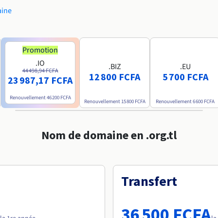
aine
Promotion
.IO
.BIZ
.EU
44 498,94 FCFA
12 800 FCFA
5 700 FCFA
23 987,17 FCFA
Renouvellement
46 200 FCFA
Renouvellement
15 800 FCFA
Renouvellement
6 600 FCFA
Nom de domaine en .org.tl
Transfert
36 500 FCFA