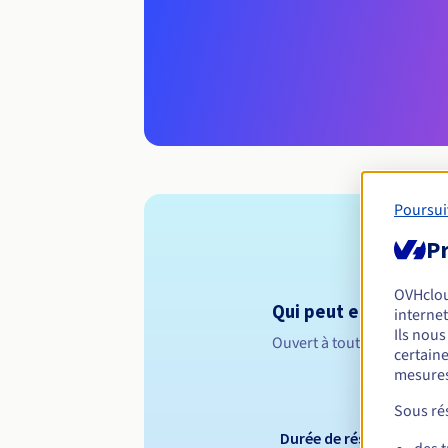
Poursui
Pr
OVHclo
Qui peut enregistrer 
internet
Ils nou
Ouvert à toutes les perso
certaine
mesures
Sous rés
Durée de réservation