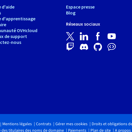
 d'aide
Espace presse
s
Blog
e d'apprentissage
Réseaux sociaux
ire
unauté OVHcloud
ux de support
ctez-nous
Mentions légales
Contrats
Gérer mes cookies
Droits et obligations 
 des titulaires des noms de domaine
Paiements
Plan de site
A propos