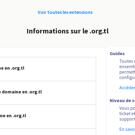
Voir toutes les extensions
Informations sur le .org.tl
Guides
Toutes 
ensembl
 en .org.tl
permett
configur
Accéder
domaine en .org.tl
Niveau de 
Vous po
ticket 
e en .org.tl
support
En savo