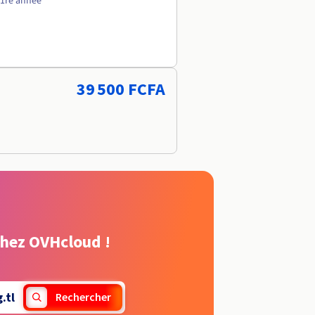
 1re année
39 500 FCFA
chez OVHcloud !
.tl
Rechercher