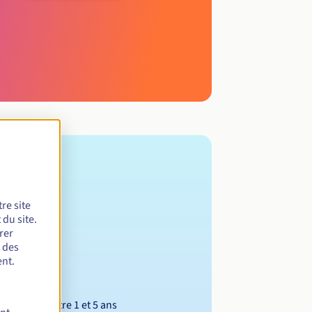
re site
du site.
rer
r des
nt.
Entre 1 et 5 ans