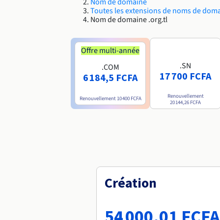
Nom de domaine
Toutes les extensions de noms de dom
Nom de domaine .org.tl
Offre multi-année
.SN
.COM
17 700 FCFA
6 184,5 FCFA
Renouvellement
Renouvellement
10 400 FCFA
20 144,26 FCFA
Création
54 000,01 FCFA