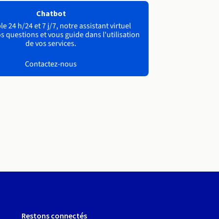
Chatbot
e 24 h/24 et 7 j/7, notre assistant virtuel
s questions et vous guide dans l'utilisation
de vos services.
Contactez-nous
Restons connectés