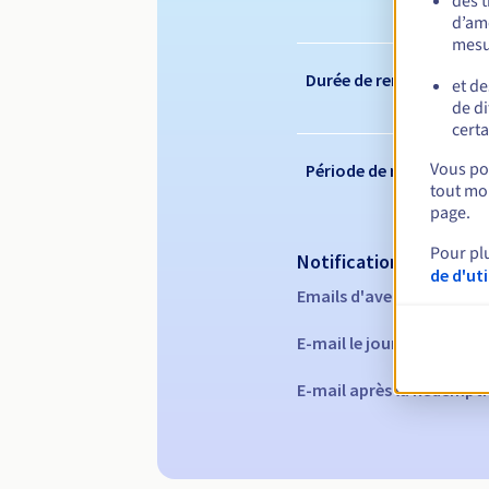
des 
d’amé
mesu
Durée de renouvelleme
et de
de di
certa
Vous pou
Période de rédemption
tout mom
page.
Pour pl
Notifications automati
de d'ut
Emails d'avertissement :
E-mail le jour de l'expira
E-mail après la Redempti