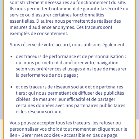
sont strictement nécessaires au fonctionnement du site.
Ils nous permettent notamment de garantir la sécurité du
service ou d'assurer certaines fonctionnalités
essentielles. D’autres nous permettent de réaliser des
30 jours
Période de rédemption
mesures d’audience anonymes. Ces traceurs sont
exemptés de consentement.
Sous réserve de votre accord, nous utilisons également :
Notifications automatiques :
des traceurs de performance et de personnalisation :
Emails d'avertissement :
60, 30, 15, 7 et 3 jours avant la
qui nous permettent d’améliorer votre navigation
date d'échéance
selon vos préférences et usages ainsi que de mesurer
la performance de nos pages ;
E-mail le jour de l'expiration
pour notification de la
suspension du nom de domaine
et des traceurs de réseaux sociaux et de partenaires
tiers : qui nous permettent de diffuser des publicités
E-mail après la Redemption Grace Period
pour
ciblées, de mesurer leur efficacité et de partager
notification de la suppression du nom de domaine
certaines données avec nos partenaires publicitaires
et les réseaux sociaux.
Vous pouvez accepter tous les traceurs, les refuser ou
personnaliser vos choix à tout moment en cliquant sur le
Voir toutes les extensions
lien « Gérer mes cookies » accessible en bas de page.