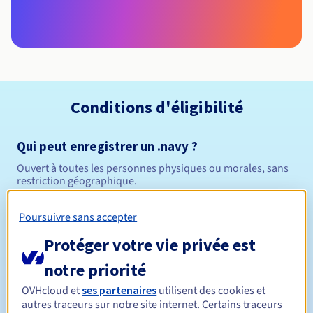
Conditions d'éligibilité
Qui peut enregistrer un .navy ?
Ouvert à toutes les personnes physiques ou morales, sans
restriction géographique.
Règles de gestion et notifications
Poursuivre sans accepter
Protéger votre vie privée est
Entre 1 et 10 ans
Durée de réservation
notre priorité
OVHcloud et
ses partenaires
utilisent des cookies et
autres traceurs sur notre site internet. Certains traceurs
Entre 1 et 10 ans
Durée de renouvellement