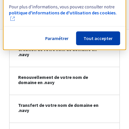
Pour plus d’informations, vous pouvez consulter notre
Informations sur le .navy
politique d'informations de d'utilisation des cookies.
Paramétrer
Tout accepter
Création de votre nom de domaine en
.navy
Renouvellement de votre nom de
domaine en .navy
Transfert de votre nom de domaine en
.navy