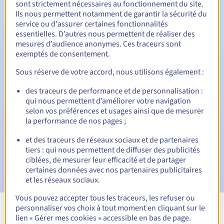
sont strictement nécessaires au fonctionnement du site.
Ils nous permettent notamment de garantir la sécurité du
service ou d'assurer certaines fonctionnalités
essentielles. D’autres nous permettent de réaliser des
28 jours
Période de rédemption
mesures d’audience anonymes. Ces traceurs sont
exemptés de consentement.
Sous réserve de votre accord, nous utilisons également :
Notifications automatiques :
des traceurs de performance et de personnalisation :
Emails d'avertissement :
60, 30, 15, 7 et 3 jours avant la
qui nous permettent d’améliorer votre navigation
date d'échéance
selon vos préférences et usages ainsi que de mesurer
la performance de nos pages ;
E-mail le jour de l'expiration
pour notification de la
suspension du nom de domaine
et des traceurs de réseaux sociaux et de partenaires
tiers : qui nous permettent de diffuser des publicités
E-mail après la Redemption Grace Period
pour
ciblées, de mesurer leur efficacité et de partager
notification de la suppression du nom de domaine
certaines données avec nos partenaires publicitaires
et les réseaux sociaux.
Vous pouvez accepter tous les traceurs, les refuser ou
personnaliser vos choix à tout moment en cliquant sur le
Voir toutes les extensions
lien « Gérer mes cookies » accessible en bas de page.