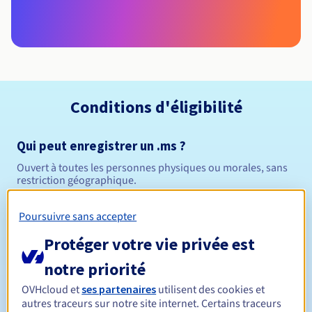
Conditions d'éligibilité
Qui peut enregistrer un .ms ?
Ouvert à toutes les personnes physiques ou morales, sans
restriction géographique.
Règles de gestion et notifications
Poursuivre sans accepter
Protéger votre vie privée est
Entre 1 et 5 ans
Durée de réservation
notre priorité
OVHcloud et
ses partenaires
utilisent des cookies et
autres traceurs sur notre site internet. Certains traceurs
Entre 1 et 5 ans
Durée de renouvellement