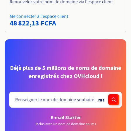
Renouvelez votre nom de domaine via l'espace client
Me connecter à l'espace client
48 822,13 FCFA
Déjà plus de 5 millions de noms de domaine
enregistrés chez OVHcloud !
.
ms
E-mail Starter
Inclus avec un nom de domaine en .ms