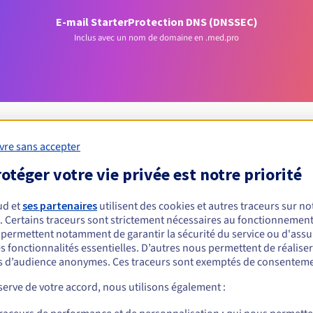
E-mail Starter
Protection DNS (DNSSEC)
Inclus avec un nom de domaine en .med.pro
vre sans accepter
otéger votre vie privée est notre priorité
Conditions d'éligibilité
ud et
ses partenaires
utilisent des cookies et autres traceurs sur not
 un .med.pro ?
. Certains traceurs sont strictement nécessaires au fonctionnement 
s permettent notamment de garantir la sécurité du service ou d'assu
nnes physiques ou morales, sans restriction géographique.
s fonctionnalités essentielles. D’autres nous permettent de réalise
 d’audience anonymes. Ces traceurs sont exemptés de consenteme
Règles de gestion et notifications
erve de votre accord, nous utilisons également :