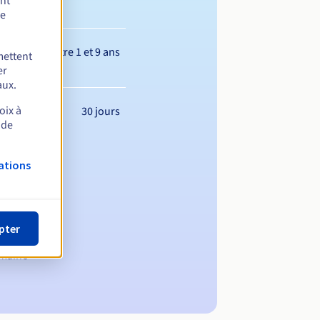
ent
de
Entre 1 et 9 ans
mettent
er
aux.
oix à
30 jours
 de
ations
pter
omaine