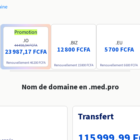
aine
Promotion
.IO
.BIZ
.EU
44 498,94 FCFA
12 800 FCFA
5 700 FCFA
23 987,17 FCFA
Renouvellement
46 200 FCFA
Renouvellement
15 800 FCFA
Renouvellement
6 600 FCFA
Nom de domaine en .med.pro
Transfert
115 999,99 