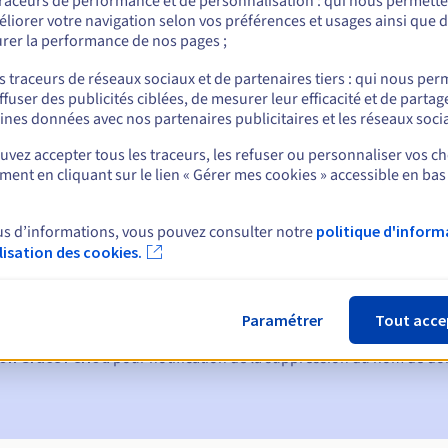
traceurs de performance et de personnalisation : qui nous permett
liorer votre navigation selon vos préférences et usages ainsi que 
rer la performance de nos pages ;
nt
s traceurs de réseaux sociaux et de partenaires tiers : qui nous per
ffuser des publicités ciblées, de mesurer leur efficacité et de partag
ines données avec nos partenaires publicitaires et les réseaux soci
vez accepter tous les traceurs, les refuser ou personnaliser vos ch
ent en cliquant sur le lien « Gérer mes cookies » accessible en bas
us d’informations, vous pouvez consulter notre
politique d'inform
ques :
ilisation des cookies.
60, 30, 15, 7 et 3 jours avant la date d'échéance
tion
pour notification de la suspension du nom de domaine
Paramétrer
Tout acce
on Grace Period
pour notification de la suppression du nom de d