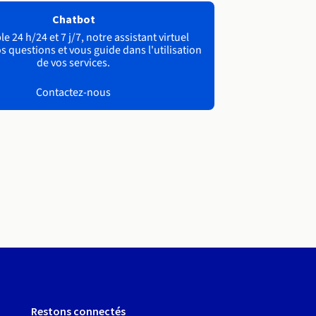
Chatbot
e 24 h/24 et 7 j/7, notre assistant virtuel
s questions et vous guide dans l'utilisation
de vos services.
Contactez-nous
Restons connectés