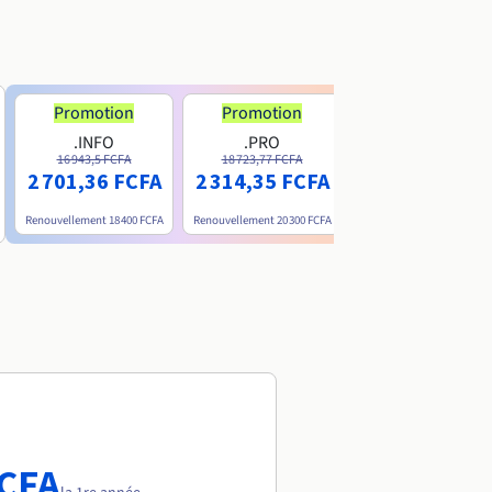
Promotion
Promotion
.INFO
.PRO
.ME
16 943,5 FCFA
18 723,77 FCFA
6 200 FCFA
2 701,36 FCFA
2 314,35 FCFA
Renouvellement
18 400 FCFA
Renouvellement
20 300 FCFA
Renouvellement
15 800 FC
FCFA