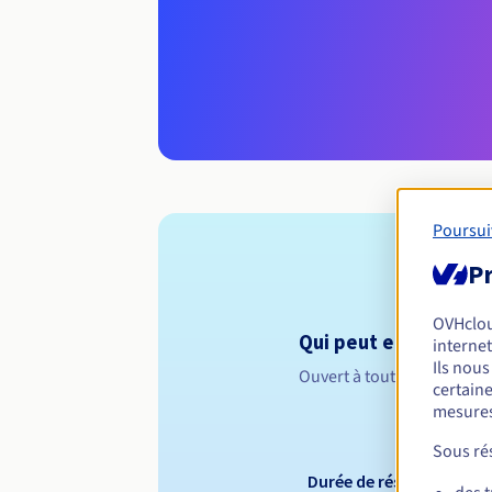
Poursui
Pr
OVHclo
Qui peut enregistrer
internet
Ils nou
Ouvert à toutes les perso
certaine
mesures
Sous rés
Durée de réservation