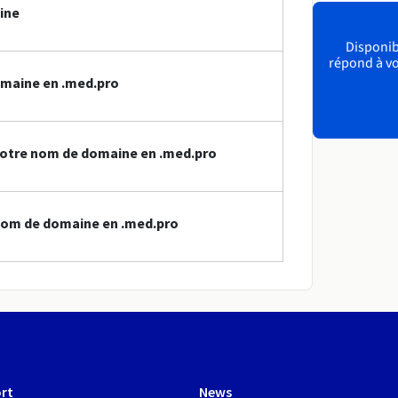
ine
Disponibl
répond à vo
omaine en .med.pro
votre nom de domaine en .med.pro
nom de domaine en .med.pro
rt
News