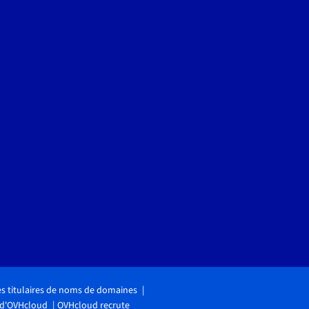
des titulaires de noms de domaines
 d'OVHcloud
OVHcloud recrute