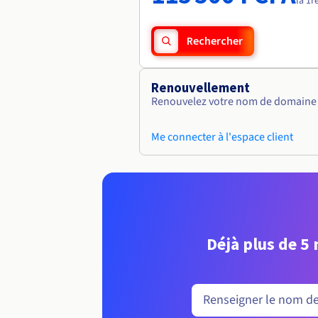
la 1r
Rechercher
Renouvellement
Renouvelez votre nom de domaine v
Me connecter à l'espace client
Déjà plus de 5