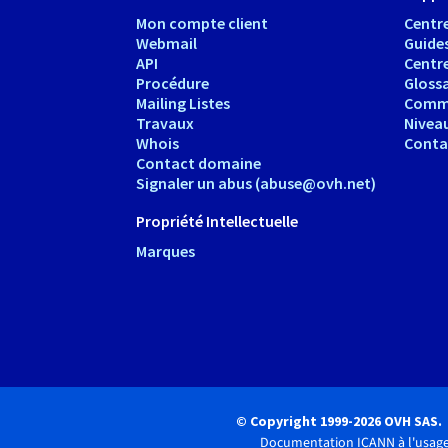
Mon compte client
Centre
Webmail
Guide
API
Centr
Procédure
Glossa
Mailing Listes
Comm
Travaux
Nivea
Whois
Conta
Contact domaine
Signaler un abus (abuse@ovh.net)
Propriété Intellectuelle
Marques
© Copyright 1999-2026 OVH SAS.
Documentation ICANN à l'usage