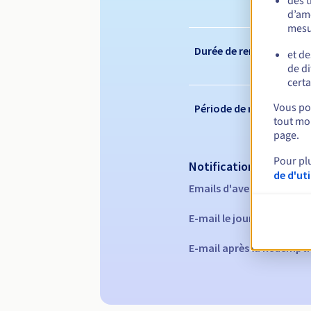
des 
d’amé
mesu
Durée de renouvelleme
et de
de di
certa
Vous pou
Période de rédemption
tout mom
page.
Pour pl
Notifications automati
de d'ut
Emails d'avertissement :
E-mail le jour de l'expira
E-mail après la Redempti