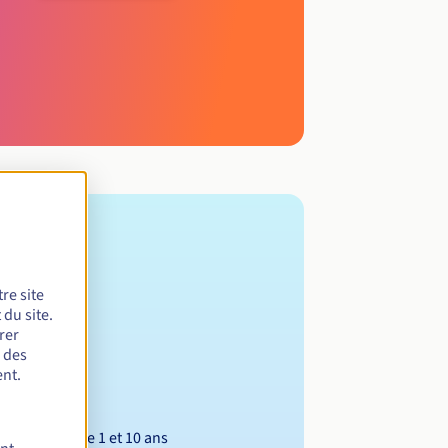
re site
du site.
rer
r des
nt.
Entre 1 et 10 ans