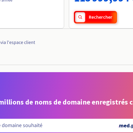
e année
Rechercher
ia l'espace client
 millions de noms de domaine enregistrés 
.
med.