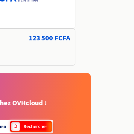
la 1re année
123 500 FCFA
chez OVHcloud !
pro
Rechercher