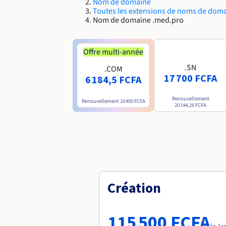
Nom de domaine
Toutes les extensions de noms de dom
Nom de domaine .med.pro
Offre multi-année
.SN
.COM
17 700 FCFA
6 184,5 FCFA
Renouvellement
Renouvellement
10 400 FCFA
20 144,26 FCFA
Création
115 500 FCFA