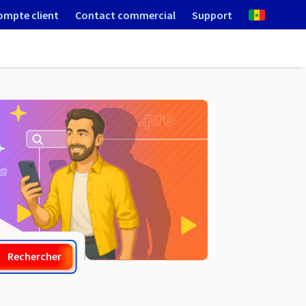
ompte client
Contact commercial
Support
.medecin.fr
Rechercher