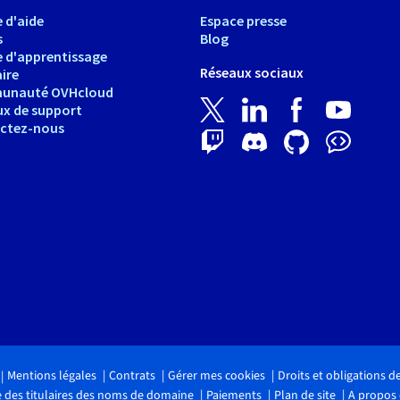
 d'aide
Espace presse
s
Blog
e d'apprentissage
Réseaux sociaux
ire
unauté OVHcloud
ux de support
ctez-nous
Mentions légales
Contrats
Gérer mes cookies
Droits et obligations 
 des titulaires des noms de domaine
Paiements
Plan de site
A propos