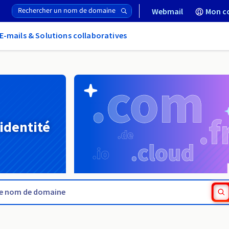
Webmail
Mon c
E-mails & Solutions collaboratives
 identité