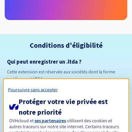
Conditions d'éligibilité
Qui peut enregistrer un .ltda ?
Cette extension est réservée aux sociétés dont la forme
juridique est LTDA.
Règles de gestion et notifications
Poursuivre sans accepter
Protéger votre vie privée est
Entre 1 et 10 ans
Durée de réservation
notre priorité
OVHcloud et
ses partenaires
utilisent des cookies et
Entre 1 et 10 ans
Durée de renouvellement
autres traceurs sur notre site internet. Certains traceurs