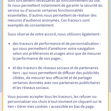
sont strictement nécessaires au fonctionnement du site.
Ils nous permettent notamment de garantir la sécurité du
service ou d'assurer certaines fonctionnalités
30 jours
Période de rédemption
essentielles. D’autres nous permettent de réaliser des
mesures d’audience anonymes. Ces traceurs sont
exemptés de consentement.
Sous réserve de votre accord, nous utilisons également :
Notifications automatiques :
des traceurs de performance et de personnalisation :
Emails d'avertissement :
60, 30, 15, 7 et 3 jours avant la
date d'échéance
qui nous permettent d’améliorer votre navigation
selon vos préférences et usages ainsi que de mesurer
la performance de nos pages ;
E-mail le jour de l'expiration
pour notification de la
suspension du nom de domaine
et des traceurs de réseaux sociaux et de partenaires
tiers : qui nous permettent de diffuser des publicités
E-mail après la Redemption Grace Period
pour
ciblées, de mesurer leur efficacité et de partager
notification de la suppression du nom de domaine
certaines données avec nos partenaires publicitaires
et les réseaux sociaux.
Vous pouvez accepter tous les traceurs, les refuser ou
personnaliser vos choix à tout moment en cliquant sur le
Voir toutes les extensions
lien « Gérer mes cookies » accessible en bas de page.