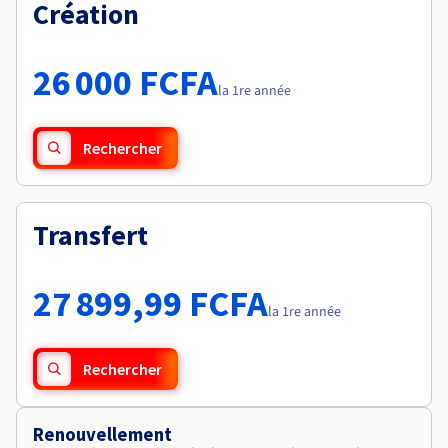
Documentation
Création
Tarifs
Roadmap & Changelog
Disponibilités par régions
Roadmap & Changelog
Documentation
26 000 FCFA
Roadmap & Changelog
la 1re année
Rechercher
Transfert
27 899,99 FCFA
la 1re année
Rechercher
Renouvellement