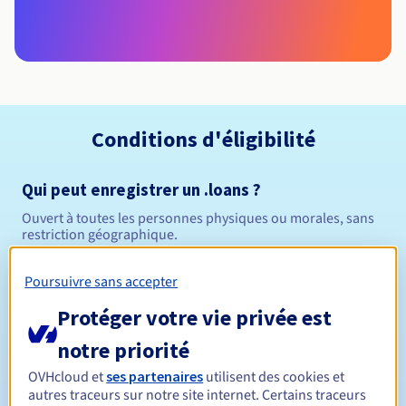
Conditions d'éligibilité
Qui peut enregistrer un .loans ?
Ouvert à toutes les personnes physiques ou morales, sans
restriction géographique.
Règles de gestion et notifications
Poursuivre sans accepter
Protéger votre vie privée est
Entre 1 et 10 ans
Durée de réservation
notre priorité
OVHcloud et
ses partenaires
utilisent des cookies et
autres traceurs sur notre site internet. Certains traceurs
Entre 1 et 10 ans
Durée de renouvellement