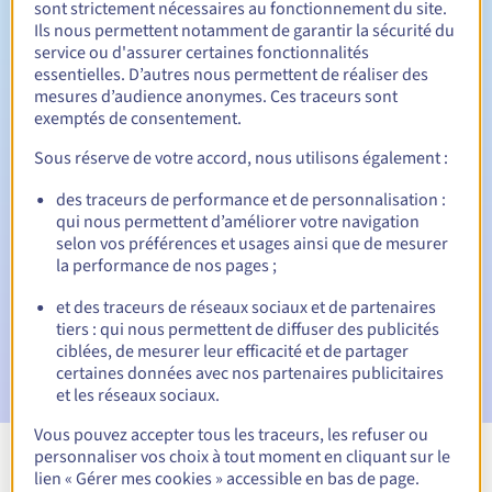
sont strictement nécessaires au fonctionnement du site.
Ils nous permettent notamment de garantir la sécurité du
service ou d'assurer certaines fonctionnalités
essentielles. D’autres nous permettent de réaliser des
30 jours
Période de rédemption
mesures d’audience anonymes. Ces traceurs sont
exemptés de consentement.
Sous réserve de votre accord, nous utilisons également :
Notifications automatiques :
des traceurs de performance et de personnalisation :
Emails d'avertissement :
60, 30, 15, 7 et 3 jours avant la
qui nous permettent d’améliorer votre navigation
date d'échéance
selon vos préférences et usages ainsi que de mesurer
la performance de nos pages ;
E-mail le jour de l'expiration
pour notification de la
suspension du nom de domaine
et des traceurs de réseaux sociaux et de partenaires
tiers : qui nous permettent de diffuser des publicités
E-mail après la Redemption Grace Period
pour
ciblées, de mesurer leur efficacité et de partager
notification de la suppression du nom de domaine
certaines données avec nos partenaires publicitaires
et les réseaux sociaux.
Vous pouvez accepter tous les traceurs, les refuser ou
personnaliser vos choix à tout moment en cliquant sur le
Voir toutes les extensions
lien « Gérer mes cookies » accessible en bas de page.