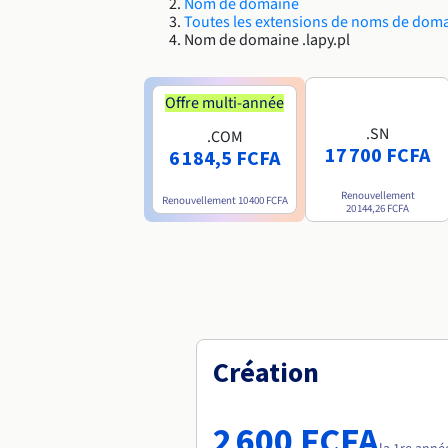
Nom de domaine
Toutes les extensions de noms de dom
Nom de domaine .lapy.pl
Offre multi-année
.SN
.COM
17 700 FCFA
6 184,5 FCFA
Renouvellement
Renouvellement
10 400 FCFA
20 144,26 FCFA
Création
2 600 FCFA