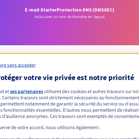
E-mail Starter
Protection DNS (DNSSEC)
Inclus avec un nom de domaine en .lapy.pl
vre sans accepter
otéger votre vie privée est notre priorité
Conditions d'éligibilité
ud et
ses partenaires
utilisent des cookies et autres traceurs sur not
un .lapy.pl ?
. Certains traceurs sont strictement nécessaires au fonctionnement 
s permettent notamment de garantir la sécurité du service ou d'assu
nnes physiques ou morales, sans restriction géographique.
s fonctionnalités essentielles. D’autres nous permettent de réalise
 d’audience anonymes. Ces traceurs sont exemptés de consenteme
Règles de gestion et notifications
erve de votre accord, nous utilisons également :