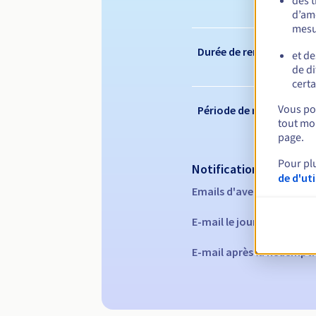
des 
d’amé
mesu
Durée de renouvelleme
et de
de di
certa
Vous pou
Période de rédemption
tout mom
page.
Pour pl
Notifications automati
de d'ut
Emails d'avertissement :
E-mail le jour de l'expira
E-mail après la Redempti