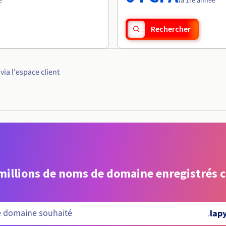
e
la 1re année
Rechercher
ia l'espace client
 millions de noms de domaine enregistrés 
.
lapy