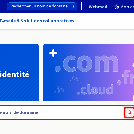
Webmail
Mon c
E-mails & Solutions collaboratives
 identité