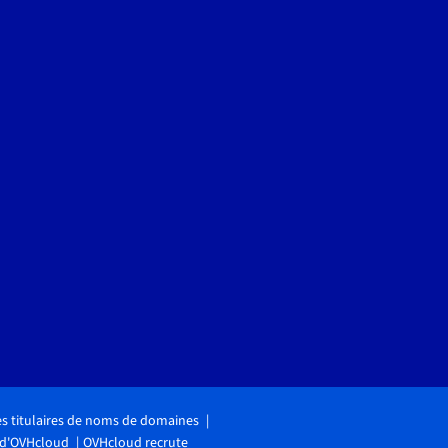
des titulaires de noms de domaines
 d'OVHcloud
OVHcloud recrute