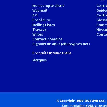
Mon compte client
Centre
Webmail
Guide
API
Centr
Procédure
Glossa
Mailing Listes
Comm
Travaux
Nivea
Whois
Conta
Contact domaine
Signaler un abus (abuse@ovh.net)
Propriété Intellectuelle
Marques
© Copyright 1999-2026 OVH SAS.
Documentation ICANN à l'usage