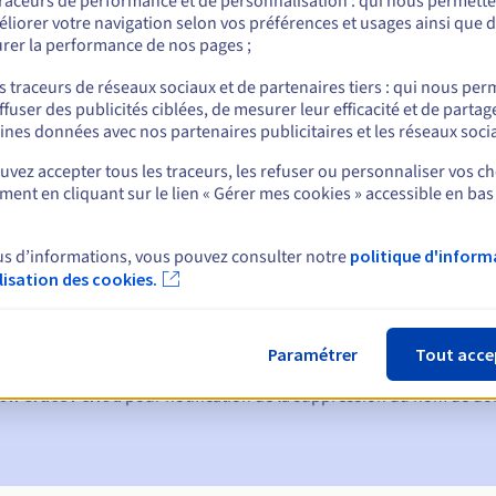
traceurs de performance et de personnalisation : qui nous permett
liorer votre navigation selon vos préférences et usages ainsi que 
rer la performance de nos pages ;
nt
s traceurs de réseaux sociaux et de partenaires tiers : qui nous per
ffuser des publicités ciblées, de mesurer leur efficacité et de partag
ines données avec nos partenaires publicitaires et les réseaux soci
vez accepter tous les traceurs, les refuser ou personnaliser vos ch
ent en cliquant sur le lien « Gérer mes cookies » accessible en bas
us d’informations, vous pouvez consulter notre
politique d'inform
ques :
ilisation des cookies.
60, 30, 15, 7 et 3 jours avant la date d'échéance
tion
pour notification de la suspension du nom de domaine
Paramétrer
Tout acce
on Grace Period
pour notification de la suppression du nom de d