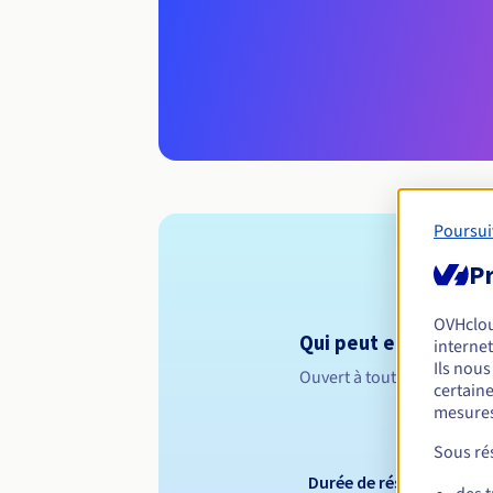
Poursui
Pr
OVHclo
Qui peut enregistrer 
internet
Ils nou
Ouvert à toutes les perso
certaine
mesures
Sous rés
Durée de réservation