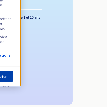
ent
de
Entre 1 et 10 ans
mettent
er
aux.
oix à
 de
ations
pter
omaine