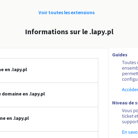
Voir toutes les extensions
Informations sur le .lapy.pl
Guides
Toutes 
ensembl
 en .lapy.pl
permett
configur
Accéder
domaine en .lapy.pl
Niveau de 
Vous po
ticket 
e en .lapy.pl
support
En savo