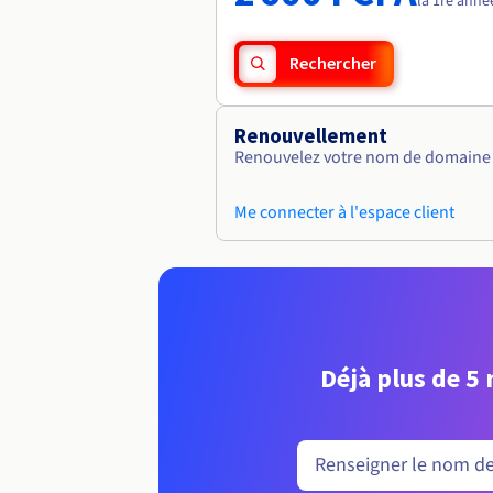
la 1re anné
Rechercher
Renouvellement
Renouvelez votre nom de domaine v
Me connecter à l'espace client
Déjà plus de 5