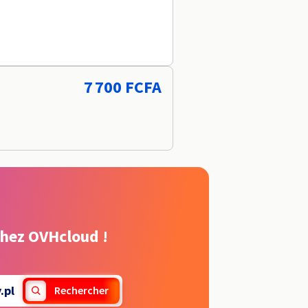
7 700 FCFA
chez OVHcloud !
.pl
Rechercher