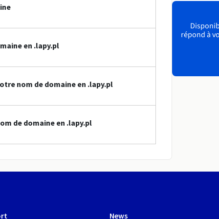
ine
Disponibl
répond à vo
maine en .lapy.pl
otre nom de domaine en .lapy.pl
om de domaine en .lapy.pl
rt
News