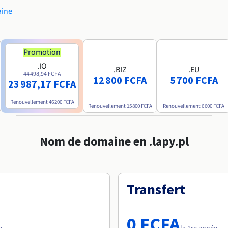
aine
Promotion
.IO
.BIZ
.EU
44 498,94 FCFA
12 800 FCFA
5 700 FCFA
23 987,17 FCFA
Renouvellement
46 200 FCFA
Renouvellement
15 800 FCFA
Renouvellement
6 600 FCFA
Nom de domaine en .lapy.pl
Transfert
0 FCFA