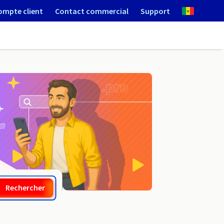
ompte client
Contact commercial
Support
.lat
Rechercher