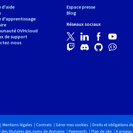
 d'aide
Espace presse
s
Blog
e d'apprentissage
Réseaux sociaux
ire
unauté OVHcloud
ux de support
ctez-nous
Mentions légales
Contrats
Gérer mes cookies
Droits et obligations 
 des titulaires des noms de domaine
Paiements
Plan de site
A propos