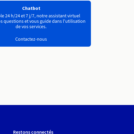
Chatbot
e 24 h/24 et 7 j/7, notre assistant virtuel
s questions et vous guide dans l'utilisation
de vos services.
Contactez-nous
Restons connectés