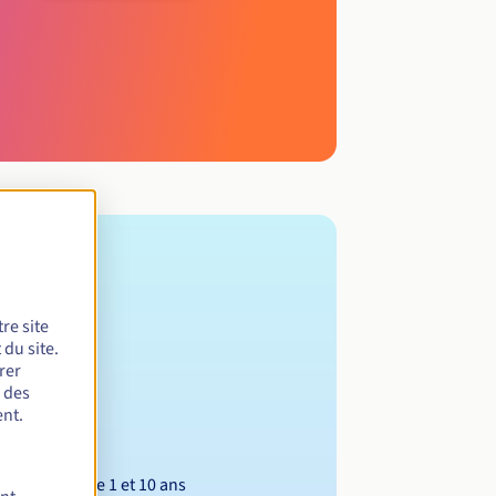
re site
du site.
rer
r des
nt.
Entre 1 et 10 ans