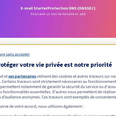
E-mail Starter
Protection DNS (DNSSEC)
Inclus avec un nom de domaine en .jetzt
vre sans accepter
otéger votre vie privée est notre priorité
Conditions d'éligibilité
ud et
ses partenaires
utilisent des cookies et autres traceurs sur not
un .jetzt ?
. Certains traceurs sont strictement nécessaires au fonctionnement 
s permettent notamment de garantir la sécurité du service ou d'assu
nnes physiques ou morales, sans restriction géographique.
s fonctionnalités essentielles. D’autres nous permettent de réalise
 d’audience anonymes. Ces traceurs sont exemptés de consenteme
Règles de gestion et notifications
erve de votre accord, nous utilisons également :