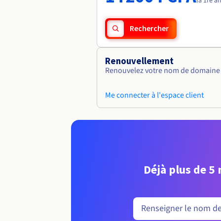
la 1re a
Rechercher
Renouvellement
Renouvelez votre nom de domaine v
Me connecter à l'espace client
Déjà plus de 5