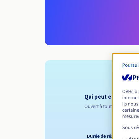
Poursui
Pr
OVHclo
Qui peut enregistrer 
internet
Ils nou
Ouvert à toutes les perso
certaine
mesures
Sous rés
Durée de réservation