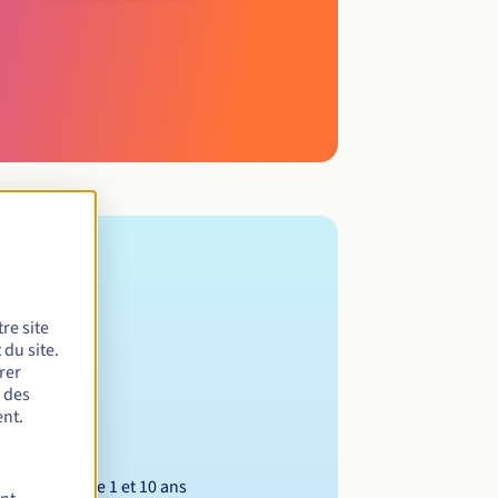
re site
du site.
rer
r des
nt.
Entre 1 et 10 ans