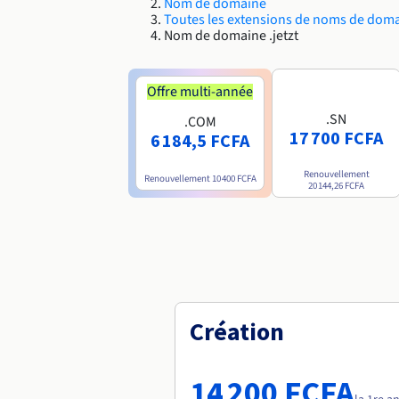
Nom de domaine
Toutes les extensions de noms de dom
Nom de domaine .jetzt
Offre multi-année
.SN
.COM
17 700 FCFA
6 184,5 FCFA
Renouvellement
Renouvellement
10 400 FCFA
20 144,26 FCFA
Création
14 200 FCFA