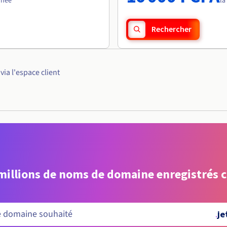
nnée
la
Rechercher
ia l'espace client
 millions de noms de domaine enregistrés 
.
je