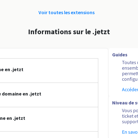
Voir toutes les extensions
Informations sur le .jetzt
Guides
Toutes 
ensembl
e en .jetzt
permett
configur
Accéder
 domaine en .jetzt
Niveau de 
Vous po
ticket 
e en .jetzt
support
En savo