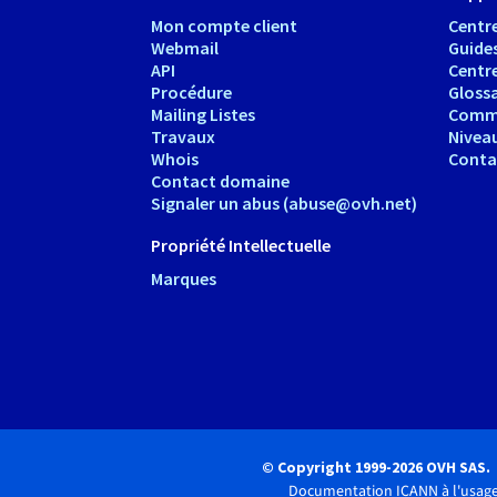
Mon compte client
Centre
Webmail
Guide
API
Centr
Procédure
Glossa
Mailing Listes
Comm
Travaux
Nivea
Whois
Conta
Contact domaine
Signaler un abus (abuse@ovh.net)
Propriété Intellectuelle
Marques
© Copyright 1999-2026 OVH SAS.
Documentation ICANN à l'usage