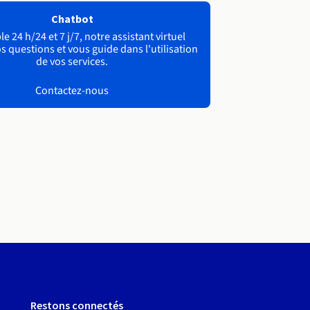
Chatbot
e 24 h/24 et 7 j/7, notre assistant virtuel
s questions et vous guide dans l'utilisation
de vos services.
Contactez-nous
Restons connectés