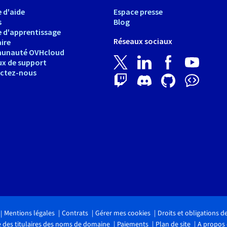
 d'aide
Espace presse
s
Blog
e d'apprentissage
Réseaux sociaux
ire
unauté OVHcloud
ux de support
ctez-nous
Mentions légales
Contrats
Gérer mes cookies
Droits et obligations 
 des titulaires des noms de domaine
Paiements
Plan de site
A propos