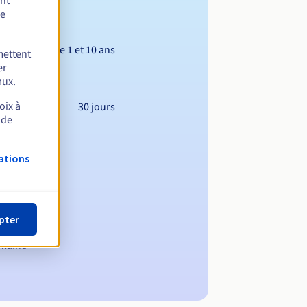
ent
de
Entre 1 et 10 ans
mettent
er
aux.
oix à
30 jours
 de
ations
pter
omaine