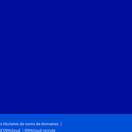
des titulaires de noms de domaines
 d'OVHcloud
OVHcloud recrute