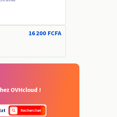
 1re année
16 200 FCFA
chez OVHcloud !
tzt
Rechercher