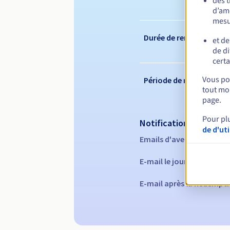
des 
d’amé
mesu
Durée de renouvelleme
et de
de di
certa
Vous pou
Période de rédemption
tout mom
page.
Pour pl
Notifications automati
de d'ut
Emails d'avertissement :
E-mail le jour de l'expira
E-mail après la Redempti