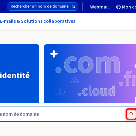
Webmail
Mon c
E-mails & Solutions collaboratives
 identité