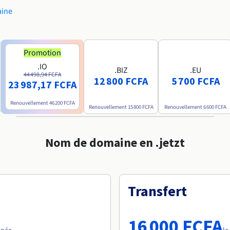
aine
Promotion
.IO
.BIZ
.EU
44 498,94 FCFA
12 800 FCFA
5 700 FCFA
23 987,17 FCFA
Renouvellement
46 200 FCFA
Renouvellement
15 800 FCFA
Renouvellement
6 600 FCFA
Nom de domaine en .jetzt
Transfert
16 000 FCFA