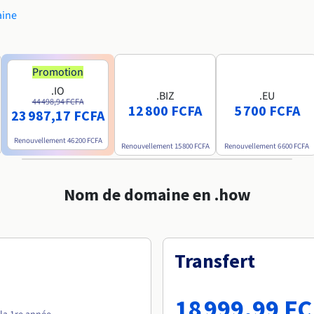
aine
Promotion
.IO
.BIZ
.EU
44 498,94 FCFA
12 800 FCFA
5 700 FCFA
23 987,17 FCFA
Renouvellement
46 200 FCFA
Renouvellement
15 800 FCFA
Renouvellement
6 600 FCFA
Nom de domaine en .how
Transfert
18 999,99 F