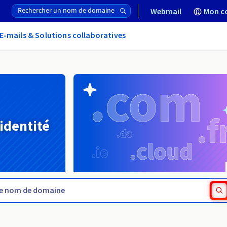
Webmail
Mon c
E-mails & Solutions collaboratives
 identité