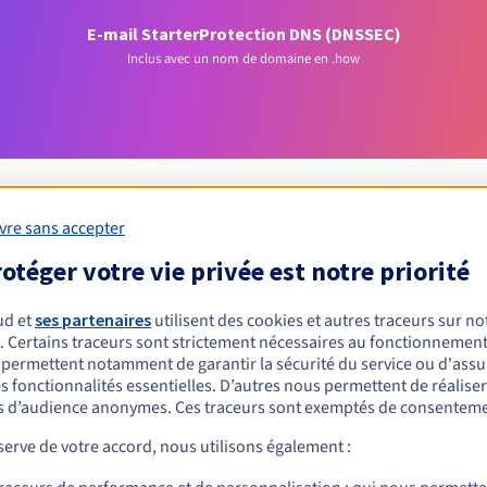
E-mail Starter
Protection DNS (DNSSEC)
Inclus avec un nom de domaine en .how
vre sans accepter
otéger votre vie privée est notre priorité
Conditions d'éligibilité
ud et
ses partenaires
utilisent des cookies et autres traceurs sur not
 un .how ?
. Certains traceurs sont strictement nécessaires au fonctionnement 
s permettent notamment de garantir la sécurité du service ou d'assu
nnes physiques ou morales, sans restriction géographique.
s fonctionnalités essentielles. D’autres nous permettent de réalise
 d’audience anonymes. Ces traceurs sont exemptés de consenteme
Règles de gestion et notifications
erve de votre accord, nous utilisons également :