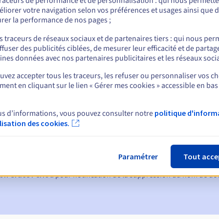
traceurs de performance et de personnalisation : qui nous permett
liorer votre navigation selon vos préférences et usages ainsi que 
rer la performance de nos pages ;
nt
s traceurs de réseaux sociaux et de partenaires tiers : qui nous per
ffuser des publicités ciblées, de mesurer leur efficacité et de partag
ines données avec nos partenaires publicitaires et les réseaux soci
vez accepter tous les traceurs, les refuser ou personnaliser vos ch
ent en cliquant sur le lien « Gérer mes cookies » accessible en bas
us d’informations, vous pouvez consulter notre
politique d'inform
ques :
ilisation des cookies.
60, 30, 15, 7 et 3 jours avant la date d'échéance
tion
pour notification de la suspension du nom de domaine
Paramétrer
Tout acce
on Grace Period
pour notification de la suppression du nom de d