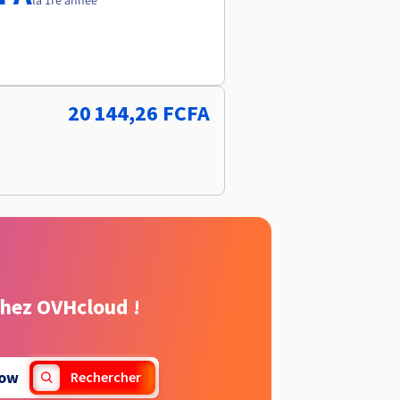
la 1re année
20 144,26 FCFA
chez OVHcloud !
ow
Rechercher