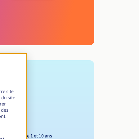
re site
du site.
rer
r des
nt.
Entre 1 et 10 ans