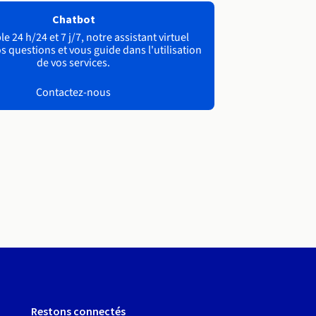
Chatbot
e 24 h/24 et 7 j/7, notre assistant virtuel
s questions et vous guide dans l'utilisation
de vos services.
Contactez-nous
Restons connectés