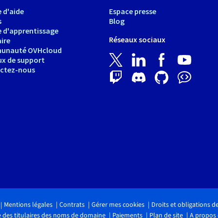
 d'aide
Espace presse
s
Blog
e d'apprentissage
Réseaux sociaux
ire
unauté OVHcloud
ux de support
ctez-nous
Mentions légales
Contrats
Gérer mes cookies
Droits et obligations 
 des titulaires des noms de domaine
Paiements
Plan de site
A propos