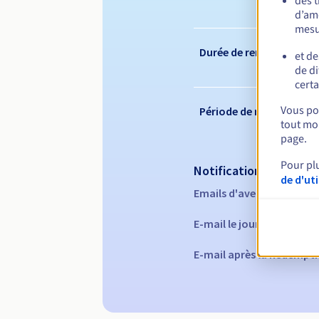
des 
d’amé
mesu
Durée de renouvelleme
et de
de di
certa
Vous pou
Période de rédemption
tout mom
page.
Pour pl
Notifications automati
de d'ut
Emails d'avertissement :
E-mail le jour de l'expira
E-mail après la Redempti