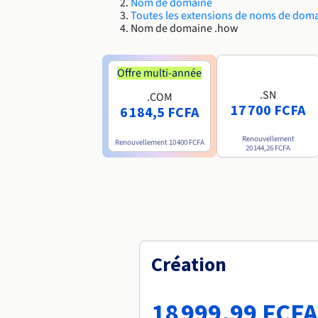
Nom de domaine
Toutes les extensions de noms de dom
Nom de domaine .how
Offre multi-année
.SN
.COM
17 700 FCFA
6 184,5 FCFA
Renouvellement
Renouvellement
10 400 FCFA
20 144,26 FCFA
Création
18 999,99 FCFA