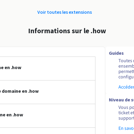
Voir toutes les extensions
Informations sur le .how
Guides
Toutes 
ensembl
ne en .how
permett
configur
Accéder
e domaine en .how
Niveau de 
Vous po
ticket 
ne en .how
support
En savo