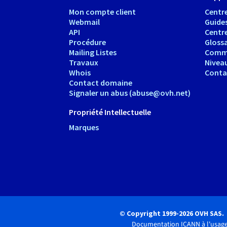
Mon compte client
Centre
Webmail
Guide
API
Centr
Procédure
Glossa
Mailing Listes
Comm
Travaux
Nivea
Whois
Conta
Contact domaine
Signaler un abus (abuse@ovh.net)
Propriété Intellectuelle
Marques
© Copyright 1999-2026 OVH SAS.
Documentation ICANN à l'usage