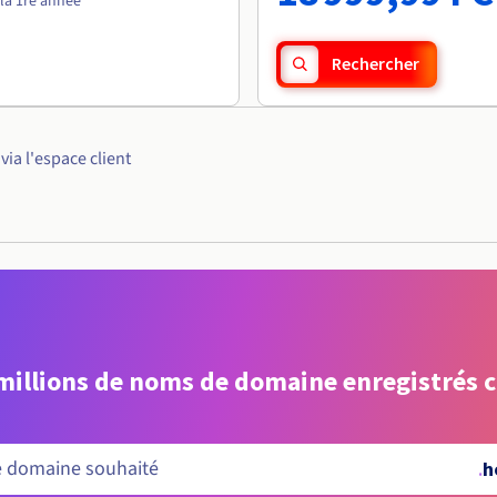
la 1re année
Rechercher
ia l'espace client
 millions de noms de domaine enregistrés 
.
h