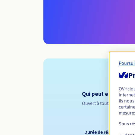
Poursui
Pr
OVHclo
Qui peut enregistrer
internet
Ils nou
Ouvert à toutes les perso
certaine
mesures
Sous rés
Durée de réservation