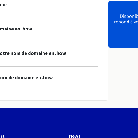
ine
Disponibl
répond à vo
omaine en .how
votre nom de domaine en .how
nom de domaine en .how
rt
News