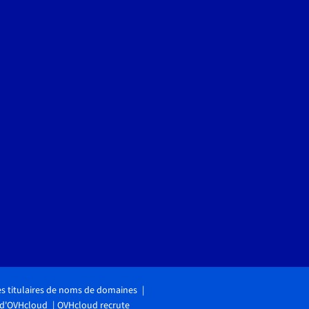
des titulaires de noms de domaines
 d'OVHcloud
OVHcloud recrute