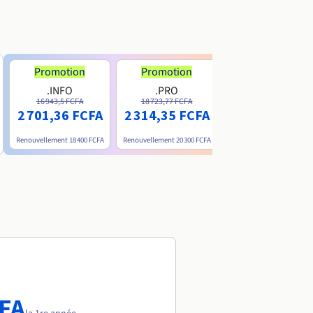
Promotion
Promotion
.INFO
.PRO
.ME
16 943,5 FCFA
18 723,77 FCFA
6 200 FCFA
2 701,36 FCFA
2 314,35 FCFA
Renouvellement
18 400 FCFA
Renouvellement
20 300 FCFA
Renouvellement
15 800 FC
CFA