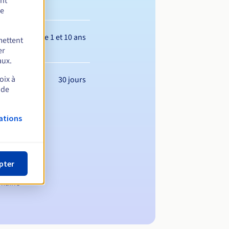
ent
de
Entre 1 et 10 ans
mettent
er
aux.
oix à
30 jours
 de
ations
pter
omaine