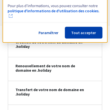
Pour plus d’informations, vous pouvez consulter notre
Informations sur le .holiday
politique d'informations de d'utilisation des cookies.
Paramétrer
Tout accepter
Création de votre nom de domaine en
.holiday
Renouvellement de votre nom de
domaine en .holiday
Transfert de votre nom de domaine en
.holiday