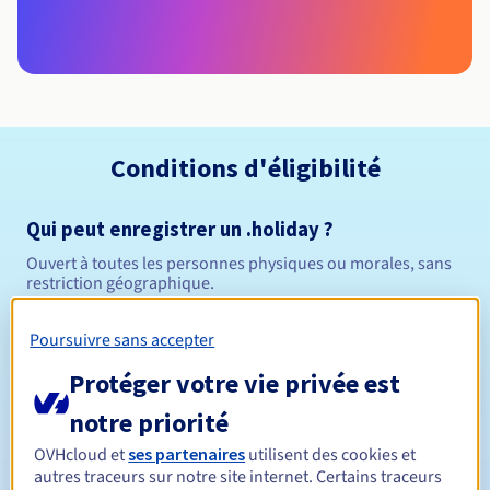
Conditions d'éligibilité
Qui peut enregistrer un .holiday ?
Ouvert à toutes les personnes physiques ou morales, sans
restriction géographique.
Règles de gestion et notifications
Poursuivre sans accepter
Protéger votre vie privée est
Entre 1 et 10 ans
Durée de réservation
notre priorité
OVHcloud et
ses partenaires
utilisent des cookies et
autres traceurs sur notre site internet. Certains traceurs
Entre 1 et 10 ans
Durée de renouvellement