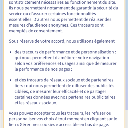
sont strictement nécessaires au fonctionnement du site.
Ils nous permettent notamment de garantir la sécurité du
service ou d'assurer certaines fonctionnalités
essentielles. D’autres nous permettent de réaliser des
30 jours
Période de rédemption
mesures d’audience anonymes. Ces traceurs sont
exemptés de consentement.
Sous réserve de votre accord, nous utilisons également :
Notifications automatiques :
des traceurs de performance et de personnalisation :
Emails d'avertissement :
60, 30, 15, 7 et 3 jours avant la
qui nous permettent d’améliorer votre navigation
date d'échéance
selon vos préférences et usages ainsi que de mesurer
la performance de nos pages ;
E-mail le jour de l'expiration
pour notification de la
suspension du nom de domaine
et des traceurs de réseaux sociaux et de partenaires
tiers : qui nous permettent de diffuser des publicités
E-mail après la Redemption Grace Period
pour
ciblées, de mesurer leur efficacité et de partager
notification de la suppression du nom de domaine
certaines données avec nos partenaires publicitaires
et les réseaux sociaux.
Vous pouvez accepter tous les traceurs, les refuser ou
personnaliser vos choix à tout moment en cliquant sur le
Voir toutes les extensions
lien « Gérer mes cookies » accessible en bas de page.