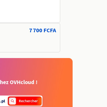
7 700 FCFA
chez OVHcloud !
.pl
Rechercher