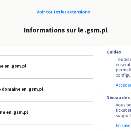
Voir toutes les extensions
Informations sur le .gsm.pl
Guides
Toutes 
ensembl
e en .gsm.pl
permett
configur
Accéder
 domaine en .gsm.pl
Niveau de 
Vous po
ticket 
ne en .gsm.pl
support
En savo