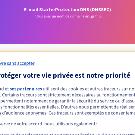
E-mail Starter
Protection DNS (DNSSEC)
Inclus avec un nom de domaine en .gsm.pl
vre sans accepter
otéger votre vie privée est notre priorité
Conditions d'éligibilité
ud et
ses partenaires
utilisent des cookies et autres traceurs sur not
un .gsm.pl ?
. Certains traceurs sont strictement nécessaires au fonctionnement 
s permettent notamment de garantir la sécurité du service ou d'assu
nnes physiques ou morales, sans restriction géographique.
s fonctionnalités essentielles. D’autres nous permettent de réalise
 d’audience anonymes. Ces traceurs sont exemptés de consenteme
Règles de gestion et notifications
erve de votre accord, nous utilisons également :