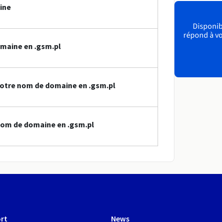
ine
Disponibl
répond à vo
maine en .gsm.pl
votre nom de domaine en .gsm.pl
nom de domaine en .gsm.pl
rt
News