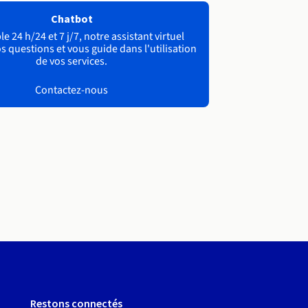
Chatbot
e 24 h/24 et 7 j/7, notre assistant virtuel
s questions et vous guide dans l'utilisation
de vos services.
Contactez-nous
Restons connectés