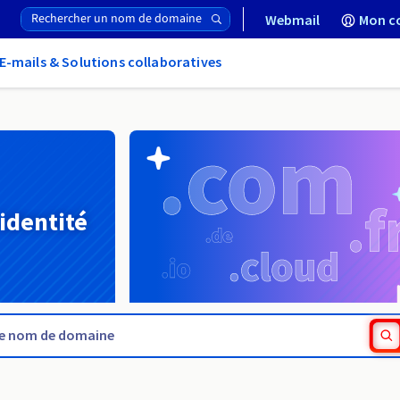
Webmail
Mon c
E-mails & Solutions collaboratives
 identité