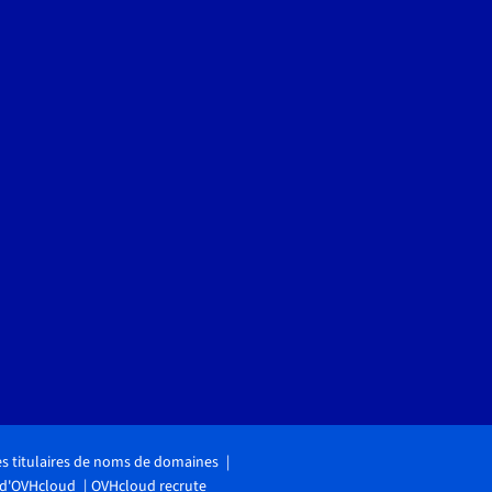
des titulaires de noms de domaines
 d'OVHcloud
OVHcloud recrute