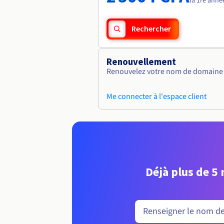
la 1re anné
Rechercher
Renouvellement
Renouvelez votre nom de domaine v
Me connecter à l'espace client
Déjà plus de 5