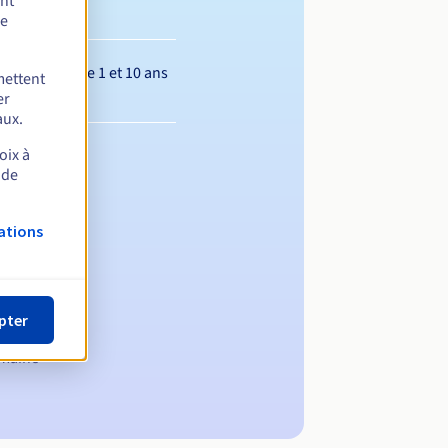
ent
de
Entre 1 et 10 ans
mettent
er
aux.
oix à
 de
ations
pter
omaine