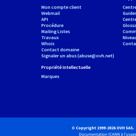
Mon compte client
Centre
Webmail
Guide
API
Centr
Procédure
Glossa
Mailing Listes
Comm
Travaux
Nivea
Whois
Conta
Contact domaine
Signaler un abus (abuse@ovh.net)
Propriété Intellectuelle
Marques
© Copyright 1999-2026 OVH SAS.
Documentation ICANN à l'usage