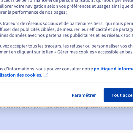
traceurs de performance et de personnalisation : qui nous permett
liorer votre navigation selon vos préférences et usages ainsi que 
rer la performance de nos pages ;
nt
s traceurs de réseaux sociaux et de partenaires tiers : qui nous per
ffuser des publicités ciblées, de mesurer leur efficacité et de partag
ines données avec nos partenaires publicitaires et les réseaux soci
vez accepter tous les traceurs, les refuser ou personnaliser vos ch
ent en cliquant sur le lien « Gérer mes cookies » accessible en bas
us d’informations, vous pouvez consulter notre
politique d'inform
ques :
ilisation des cookies.
60, 30, 15, 7 et 3 jours avant la date d'échéance
tion
pour notification de la suspension du nom de domaine
Paramétrer
Tout acce
on Grace Period
pour notification de la suppression du nom de d