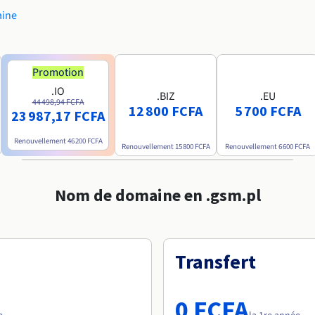
aine
Promotion
.IO
.BIZ
.EU
44 498,94 FCFA
12 800 FCFA
5 700 FCFA
23 987,17 FCFA
Renouvellement
46 200 FCFA
Renouvellement
15 800 FCFA
Renouvellement
6 600 FCFA
Nom de domaine en .gsm.pl
Transfert
0 FCFA