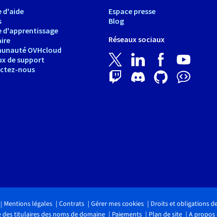
 d'aide
Espace presse
s
Blog
e d'apprentissage
Réseaux sociaux
ire
unauté OVHcloud
ux de support
ctez-nous
Mentions légales
Contrats
Gérer mes cookies
Droits et obligations 
 des titulaires des noms de domaine
Paiements
Plan de site
A propos