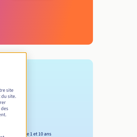
re site
du site.
rer
r des
nt.
Entre 1 et 10 ans