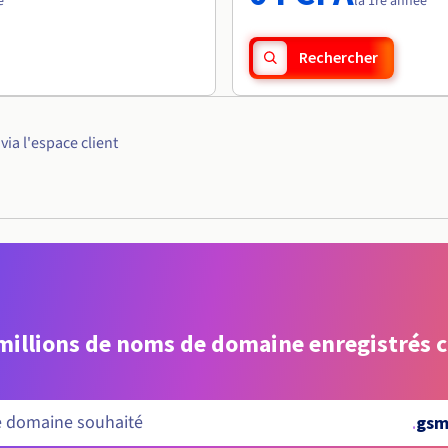
e
la 1re année
Rechercher
ia l'espace client
 millions de noms de domaine enregistrés 
.
gsm