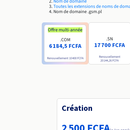
Nom de domaine
Toutes les extensions de noms de dom
Nom de domaine .gsm.pl
Offre multi-année
.SN
.COM
17 700 FCFA
6 184,5 FCFA
Renouvellement
Renouvellement
10 400 FCFA
20 144,26 FCFA
Création
2 500 FCFA