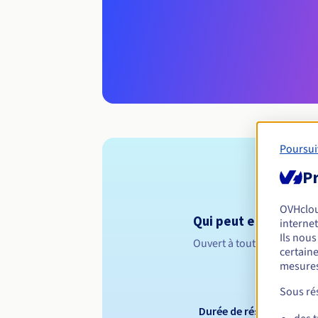
Poursui
Pr
OVHclo
Qui peut enregistrer 
internet
Ils nou
Ouvert à toutes les perso
certaine
mesures
Sous rés
Durée de réservation