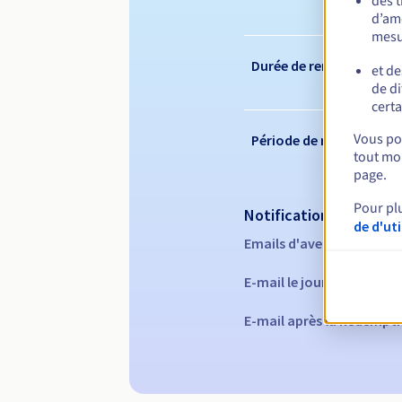
des 
d’amé
mesu
Durée de renouvelleme
et de
de di
certa
Vous pou
Période de rédemption
tout mom
page.
Pour pl
Notifications automati
de d'ut
Emails d'avertissement :
E-mail le jour de l'expira
E-mail après la Redempti