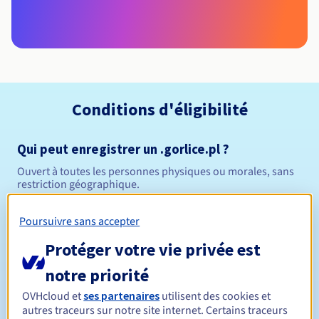
Conditions d'éligibilité
Qui peut enregistrer un .gorlice.pl ?
Ouvert à toutes les personnes physiques ou morales, sans
restriction géographique.
Règles de gestion et notifications
Poursuivre sans accepter
Protéger votre vie privée est
Entre 1 et 10 ans
Durée de réservation
notre priorité
OVHcloud et
ses partenaires
utilisent des cookies et
autres traceurs sur notre site internet. Certains traceurs
Entre 1 et 10 ans
Durée de renouvellement