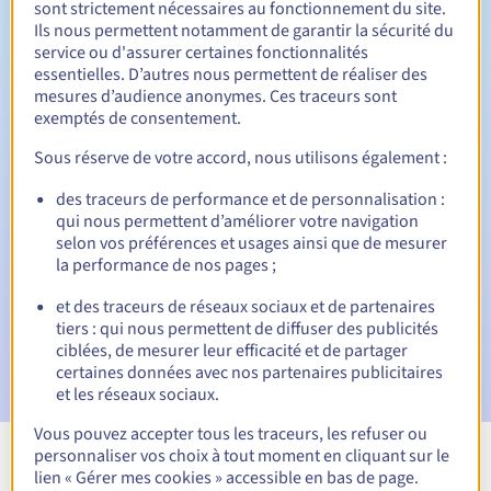
sont strictement nécessaires au fonctionnement du site.
Ils nous permettent notamment de garantir la sécurité du
service ou d'assurer certaines fonctionnalités
essentielles. D’autres nous permettent de réaliser des
30 jours
Période de rédemption
mesures d’audience anonymes. Ces traceurs sont
exemptés de consentement.
Sous réserve de votre accord, nous utilisons également :
Notifications automatiques :
des traceurs de performance et de personnalisation :
Emails d'avertissement :
60, 30, 15, 7 et 3 jours avant la
qui nous permettent d’améliorer votre navigation
date d'échéance
selon vos préférences et usages ainsi que de mesurer
la performance de nos pages ;
E-mail le jour de l'expiration
pour notification de la
suspension du nom de domaine
et des traceurs de réseaux sociaux et de partenaires
tiers : qui nous permettent de diffuser des publicités
E-mail après la Redemption Grace Period
pour
ciblées, de mesurer leur efficacité et de partager
notification de la suppression du nom de domaine
certaines données avec nos partenaires publicitaires
et les réseaux sociaux.
Vous pouvez accepter tous les traceurs, les refuser ou
personnaliser vos choix à tout moment en cliquant sur le
Voir toutes les extensions
lien « Gérer mes cookies » accessible en bas de page.