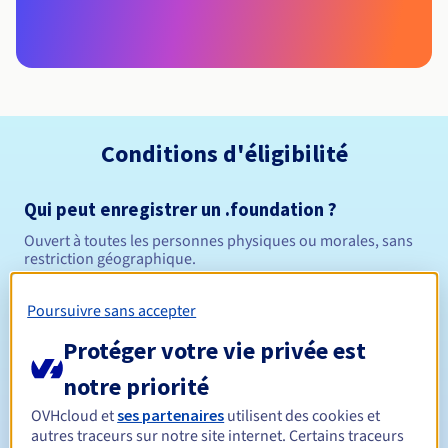
Conditions d'éligibilité
Qui peut enregistrer un .foundation ?
Ouvert à toutes les personnes physiques ou morales, sans
restriction géographique.
Règles de gestion et notifications
Poursuivre sans accepter
Protéger votre vie privée est
Entre 1 et 10 ans
Durée de réservation
notre priorité
OVHcloud et
ses partenaires
utilisent des cookies et
autres traceurs sur notre site internet. Certains traceurs
Entre 1 et 10 ans
Durée de renouvellement