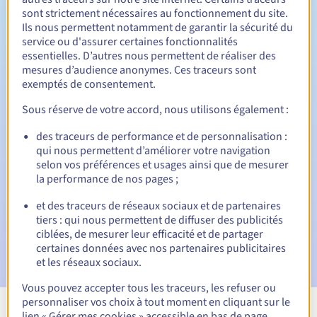
Entre 1 et 10 ans
Durée de renouvellement
sont strictement nécessaires au fonctionnement du site.
Ils nous permettent notamment de garantir la sécurité du
service ou d'assurer certaines fonctionnalités
essentielles. D’autres nous permettent de réaliser des
30 jours
Période de rédemption
mesures d’audience anonymes. Ces traceurs sont
exemptés de consentement.
Sous réserve de votre accord, nous utilisons également :
Notifications automatiques :
des traceurs de performance et de personnalisation :
E-mails d'avertissement :
60, 30, 15, 7 et 3 jours avant la
qui nous permettent d’améliorer votre navigation
date d'échéance
selon vos préférences et usages ainsi que de mesurer
la performance de nos pages ;
E-mail le jour de l'expiration
pour notification de la
suspension du nom de domaine
et des traceurs de réseaux sociaux et de partenaires
tiers : qui nous permettent de diffuser des publicités
ciblées, de mesurer leur efficacité et de partager
E-mail après la période de grâce de rédemption
pour
notification de la suppression du nom de domaine
certaines données avec nos partenaires publicitaires
et les réseaux sociaux.
Vous pouvez accepter tous les traceurs, les refuser ou
personnaliser vos choix à tout moment en cliquant sur le
lien « Gérer mes cookies » accessible en bas de page.