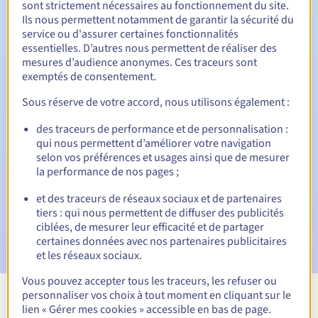
sont strictement nécessaires au fonctionnement du site.
Ils nous permettent notamment de garantir la sécurité du
service ou d'assurer certaines fonctionnalités
essentielles. D’autres nous permettent de réaliser des
Période de rédemption
mesures d’audience anonymes. Ces traceurs sont
exemptés de consentement.
Sous réserve de votre accord, nous utilisons également :
Notifications automatiques :
des traceurs de performance et de personnalisation :
Emails d'avertissement :
60, 30, 15, 7 et 3 jours avant la
qui nous permettent d’améliorer votre navigation
date d'échéance
selon vos préférences et usages ainsi que de mesurer
la performance de nos pages ;
E-mail le jour de l'expiration
pour notification de la
suspension du nom de domaine
et des traceurs de réseaux sociaux et de partenaires
tiers : qui nous permettent de diffuser des publicités
E-mail après la Redemption Grace Period
pour
ciblées, de mesurer leur efficacité et de partager
notification de la suppression du nom de domaine
certaines données avec nos partenaires publicitaires
et les réseaux sociaux.
Vous pouvez accepter tous les traceurs, les refuser ou
personnaliser vos choix à tout moment en cliquant sur le
Voir toutes les extensions
lien « Gérer mes cookies » accessible en bas de page.