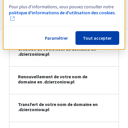
Pour plus d’informations, vous pouvez consulter notre
Informations sur le .dzierzoniow.pl
politique d'informations de d'utilisation des cookies.
Paramétrer
Tout accepter
Création de votre nom de domaine en
.dzierzoniow.pl
Renouvellement de votre nom de
domaine en .dzierzoniow.pl
Transfert de votre nom de domaine en
.dzierzoniow.pl