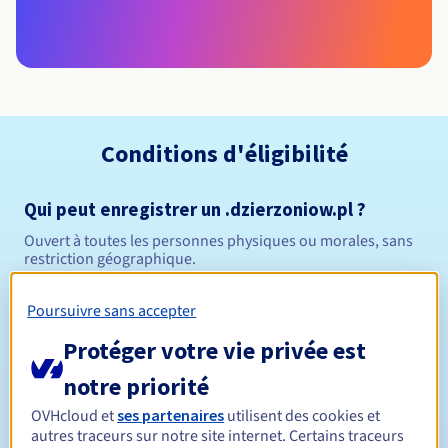
Conditions d'éligibilité
Qui peut enregistrer un .dzierzoniow.pl ?
Ouvert à toutes les personnes physiques ou morales, sans
restriction géographique.
Règles de gestion et notifications
Poursuivre sans accepter
Protéger votre vie privée est
Entre 1 et 10 ans
Durée de réservation
notre priorité
OVHcloud et
ses partenaires
utilisent des cookies et
autres traceurs sur notre site internet. Certains traceurs
Entre 1 et 10 ans
Durée de renouvellement