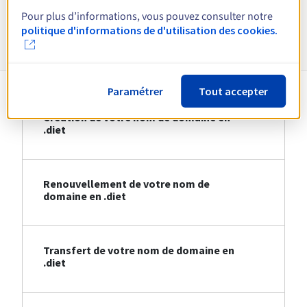
Pour plus d’informations, vous pouvez consulter notre
Informations sur le .diet
politique d'informations de d'utilisation des cookies.
Paramétrer
Tout accepter
Création de votre nom de domaine en
.diet
Renouvellement de votre nom de
domaine en .diet
Transfert de votre nom de domaine en
.diet