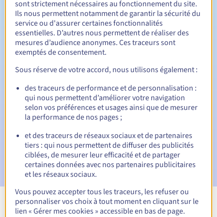
sont strictement nécessaires au fonctionnement du site.
Ils nous permettent notamment de garantir la sécurité du
service ou d'assurer certaines fonctionnalités
essentielles. D’autres nous permettent de réaliser des
30 jours
Période de rédemption
mesures d’audience anonymes. Ces traceurs sont
exemptés de consentement.
Sous réserve de votre accord, nous utilisons également :
Notifications automatiques :
des traceurs de performance et de personnalisation :
Emails d'avertissement :
60, 30, 15, 7 et 3 jours avant la
qui nous permettent d’améliorer votre navigation
date d'échéance
selon vos préférences et usages ainsi que de mesurer
la performance de nos pages ;
E-mail le jour de l'expiration
pour notification de la
suspension du nom de domaine
et des traceurs de réseaux sociaux et de partenaires
tiers : qui nous permettent de diffuser des publicités
E-mail après la Redemption Grace Period
pour
ciblées, de mesurer leur efficacité et de partager
notification de la suppression du nom de domaine
certaines données avec nos partenaires publicitaires
et les réseaux sociaux.
Vous pouvez accepter tous les traceurs, les refuser ou
personnaliser vos choix à tout moment en cliquant sur le
Voir toutes les extensions
lien « Gérer mes cookies » accessible en bas de page.