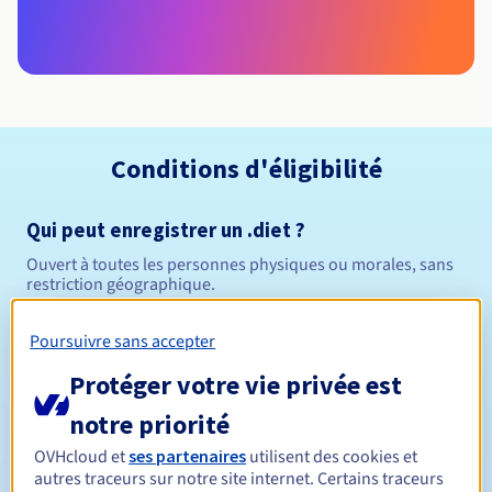
Conditions d'éligibilité
Qui peut enregistrer un .diet ?
Ouvert à toutes les personnes physiques ou morales, sans
restriction géographique.
Règles de gestion et notifications
Poursuivre sans accepter
Protéger votre vie privée est
Entre 1 et 10 ans
Durée de réservation
notre priorité
OVHcloud et
ses partenaires
utilisent des cookies et
autres traceurs sur notre site internet. Certains traceurs
Entre 1 et 10 ans
Durée de renouvellement