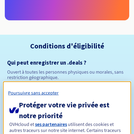
Conditions d'éligibilité
Qui peut enregistrer un .deals ?
Ouvert à toutes les personnes physiques ou morales, sans
restriction géographique.
Règles de gestion et notifications
Poursuivre sans accepter
Protéger votre vie privée est
Entre 1 et 10 ans
Durée de réservation
notre priorité
OVHcloud et
ses partenaires
utilisent des cookies et
autres traceurs sur notre site internet. Certains traceurs
Entre 1 et 10 ans
Durée de renouvellement