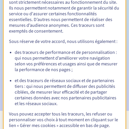
sont strictement nécessaires au fonctionnement du site.
Ils nous permettent notamment de garantir la sécurité du
service ou d'assurer certaines fonctionnalités
essentielles. D’autres nous permettent de réaliser des
30 jours
Période de rédemption
mesures d’audience anonymes. Ces traceurs sont
exemptés de consentement.
Sous réserve de votre accord, nous utilisons également :
Notifications automatiques :
des traceurs de performance et de personnalisation :
Emails d'avertissement :
60, 30, 15, 7 et 3 jours avant la
qui nous permettent d’améliorer votre navigation
date d'échéance
selon vos préférences et usages ainsi que de mesurer
la performance de nos pages ;
E-mail le jour de l'expiration
pour notification de la
suspension du nom de domaine
et des traceurs de réseaux sociaux et de partenaires
tiers : qui nous permettent de diffuser des publicités
E-mail après la Redemption Grace Period
pour
ciblées, de mesurer leur efficacité et de partager
notification de la suppression du nom de domaine
certaines données avec nos partenaires publicitaires
et les réseaux sociaux.
Vous pouvez accepter tous les traceurs, les refuser ou
personnaliser vos choix à tout moment en cliquant sur le
Voir toutes les extensions
lien « Gérer mes cookies » accessible en bas de page.