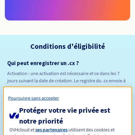
Conditions d'éligibilité
Qui peut enregistrer un .cx ?
Activation :
une activation est nécessaire et ce
dans les 7
jours
suivant la date de création. Le registre du .cx envoie à
l'adresse e-mail du propriétaire un message contenant un
lien d'activation, lui permettant de confirmer que ses
Poursuivre sans accepter
informations sont correctes. Si vous ne validez pas votre
Protéger votre vie privée est
domaine, le registre procédera à sa suppression, sans
remboursement possible.
notre priorité
Règles de gestion et notifications
OVHcloud et
ses partenaires
utilisent des cookies et