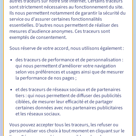
autres traceurs sur notre site internet. Certains traceurs
Entre 1 et 5 ans
Durée de réservation
sont strictement nécessaires au fonctionnement du site.
Ils nous permettent notamment de garantir la sécurité du
service ou d'assurer certaines fonctionnalités
essentielles. D’autres nous permettent de réaliser des
Entre 1 et 5 ans
Durée de renouvellement
mesures d’audience anonymes. Ces traceurs sont
exemptés de consentement.
Sous réserve de votre accord, nous utilisons également :
28 jours
Période de rédemption
des traceurs de performance et de personnalisation :
qui nous permettent d’améliorer votre navigation
selon vos préférences et usages ainsi que de mesurer
la performance de nos pages ;
Notifications automatiques :
et des traceurs de réseaux sociaux et de partenaires
Emails d'avertissement :
60, 30, 15, 7 et 3 jours avant la
date d'échéance
tiers : qui nous permettent de diffuser des publicités
ciblées, de mesurer leur efficacité et de partager
certaines données avec nos partenaires publicitaires
E-mail le jour de l'expiration
pour notification de la
et les réseaux sociaux.
suspension du nom de domaine
Vous pouvez accepter tous les traceurs, les refuser ou
E-mail après la Redemption Grace Period
pour
personnaliser vos choix à tout moment en cliquant sur le
notification de la suppression du nom de domaine