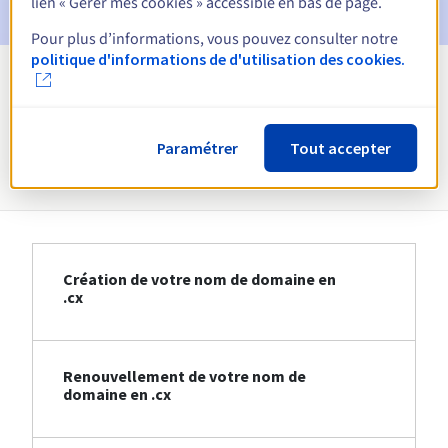
lien « Gérer mes cookies » accessible en bas de page.
Pour plus d’informations, vous pouvez consulter notre
politique d'informations de d'utilisation des cookies.
Voir toutes les extensions
Paramétrer
Tout accepter
Informations sur le .cx
Création de votre nom de domaine en
.cx
Renouvellement de votre nom de
domaine en .cx