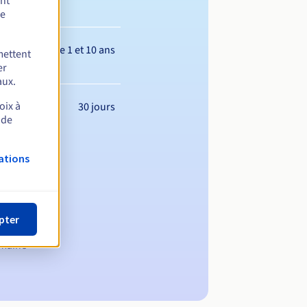
ent
de
Entre 1 et 10 ans
mettent
er
aux.
oix à
30 jours
 de
ations
pter
omaine