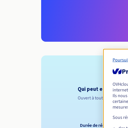
Poursui
Pr
OVHclo
Qui peut enregistrer
internet
Ils nou
Ouvert à toutes les perso
certaine
mesures
Sous rés
Durée de réservation