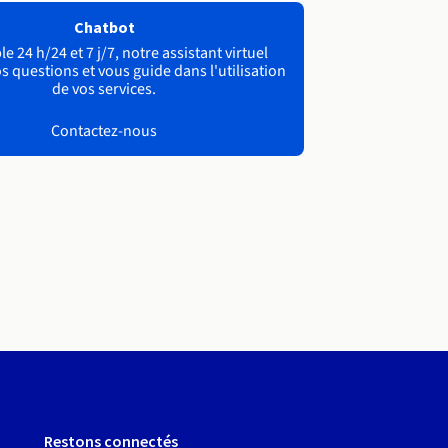
Chatbot
e 24 h/24 et 7 j/7, notre assistant virtuel
s questions et vous guide dans l'utilisation
de vos services.
Contactez-nous
Restons connectés