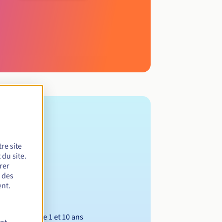
re site
du site.
rer
r des
nt.
Entre 1 et 10 ans