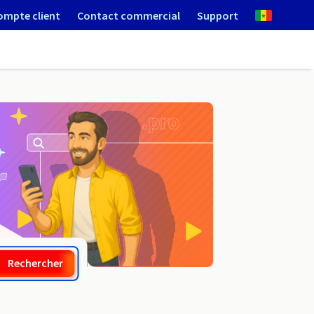
ompte client
Contact commercial
Support
.courses
Rechercher