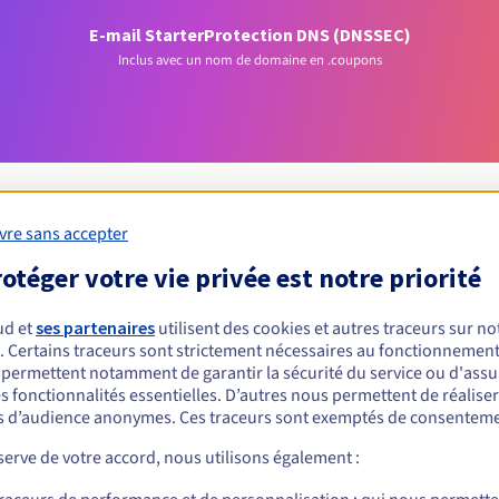
E-mail Starter
Protection DNS (DNSSEC)
Inclus avec un nom de domaine en .coupons
vre sans accepter
otéger votre vie privée est notre priorité
Conditions d'éligibilité
ud et
ses partenaires
utilisent des cookies et autres traceurs sur not
 un .coupons ?
. Certains traceurs sont strictement nécessaires au fonctionnement 
s permettent notamment de garantir la sécurité du service ou d'assu
nnes physiques ou morales, sans restriction géographique.
s fonctionnalités essentielles. D’autres nous permettent de réalise
 d’audience anonymes. Ces traceurs sont exemptés de consenteme
Règles de gestion et notifications
erve de votre accord, nous utilisons également :