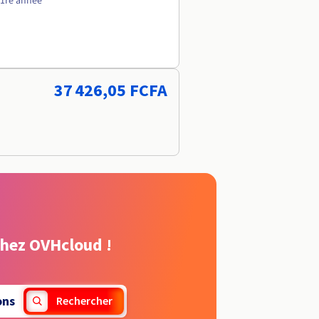
 1re année
37 426,05 FCFA
chez OVHcloud !
ons
Rechercher