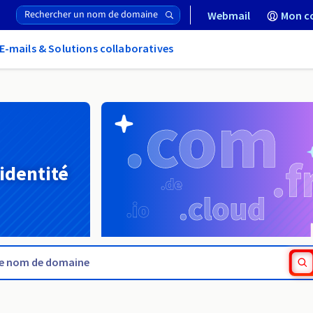
Webmail
Mon c
E-mails & Solutions collaboratives
 identité