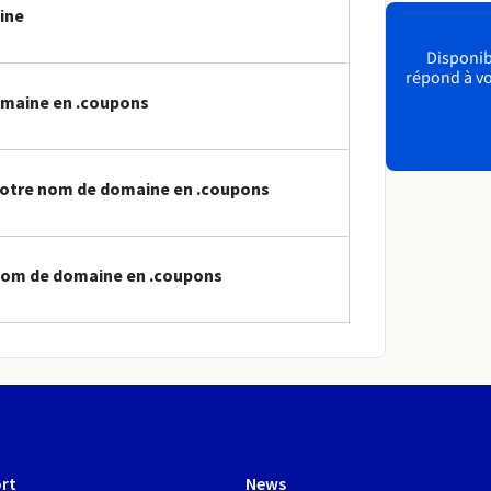
ine
Disponibl
répond à vo
omaine en .coupons
votre nom de domaine en .coupons
nom de domaine en .coupons
rt
News