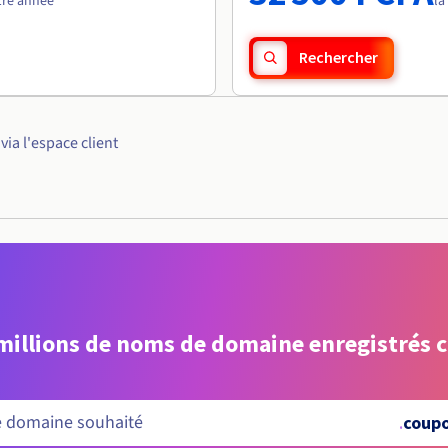
1re année
la
Rechercher
ia l'espace client
 millions de noms de domaine enregistrés 
.
coup