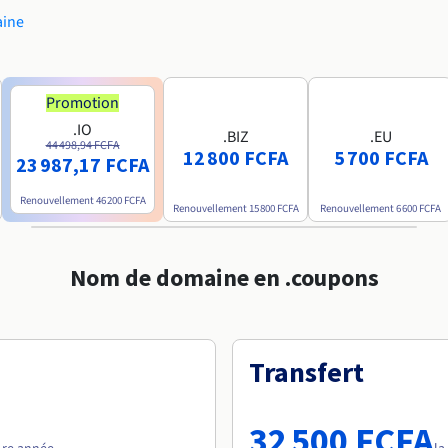
aine
Promotion
.IO
.BIZ
.EU
44 498,94 FCFA
12 800 FCFA
5 700 FCFA
23 987,17 FCFA
Renouvellement
46 200 FCFA
Renouvellement
15 800 FCFA
Renouvellement
6 600 FCFA
Nom de domaine en .coupons
Transfert
32 500 FCFA