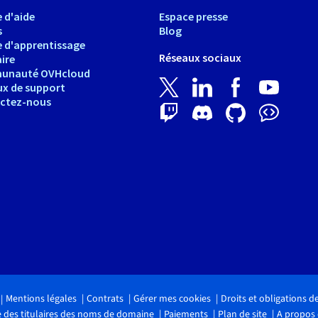
 d'aide
Espace presse
s
Blog
e d'apprentissage
Réseaux sociaux
ire
unauté OVHcloud
ux de support
ctez-nous
Mentions légales
Contrats
Gérer mes cookies
Droits et obligations 
 des titulaires des noms de domaine
Paiements
Plan de site
A propos