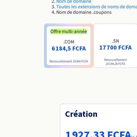
Nom de domaine
Toutes les extensions de noms de dom
Nom de domaine .coupons
Offre multi-année
.SN
.COM
17 700 FCFA
6 184,5 FCFA
Renouvellement
Renouvellement
10 400 FCFA
20 144,26 FCFA
Création
1 927,33 FCFA