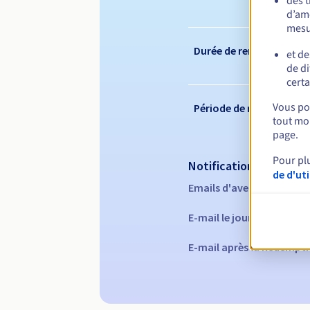
des 
d’amé
mesu
Durée de renouvelleme
et de
de di
certa
Vous pou
Période de rédemption
tout mom
page.
Pour pl
Notifications automati
de d'ut
Emails d'avertissement :
E-mail le jour de l'expira
E-mail après la Redempti