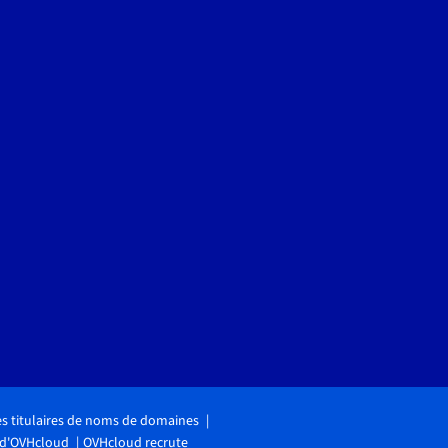
des titulaires de noms de domaines
 d'OVHcloud
OVHcloud recrute