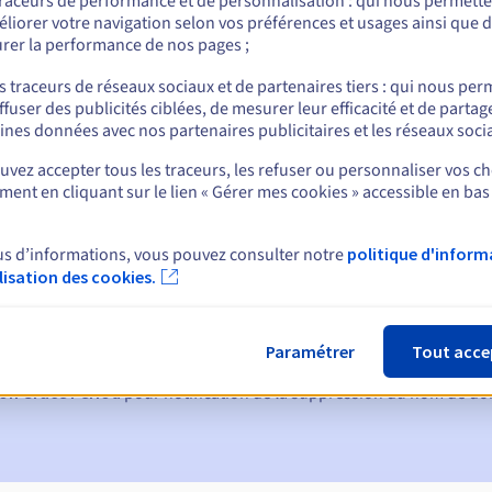
traceurs de performance et de personnalisation : qui nous permett
liorer votre navigation selon vos préférences et usages ainsi que 
rer la performance de nos pages ;
nt
s traceurs de réseaux sociaux et de partenaires tiers : qui nous per
ffuser des publicités ciblées, de mesurer leur efficacité et de partag
ines données avec nos partenaires publicitaires et les réseaux soci
vez accepter tous les traceurs, les refuser ou personnaliser vos ch
ent en cliquant sur le lien « Gérer mes cookies » accessible en bas
us d’informations, vous pouvez consulter notre
politique d'inform
ques :
ilisation des cookies.
60, 30, 15, 7 et 3 jours avant la date d'échéance
tion
pour notification de la suspension du nom de domaine
Paramétrer
Tout acce
on Grace Period
pour notification de la suppression du nom de d