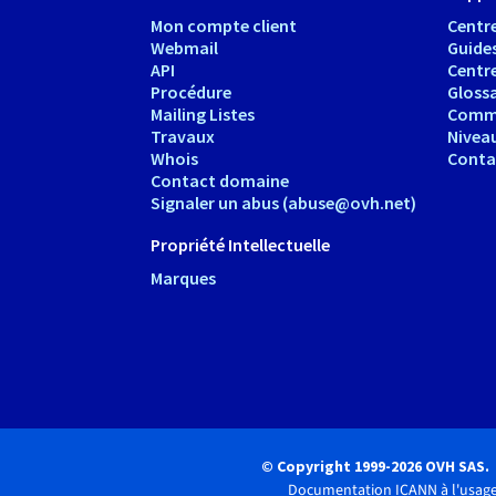
Mon compte client
Centre
Webmail
Guide
API
Centr
Procédure
Glossa
Mailing Listes
Comm
Travaux
Nivea
Whois
Conta
Contact domaine
Signaler un abus (abuse@ovh.net)
Propriété Intellectuelle
Marques
© Copyright 1999-2026 OVH SAS.
Documentation ICANN à l'usage