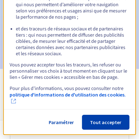
qui nous permettent d’améliorer votre navigation
Emails d'avertissement :
60, 30, 15, 7 et 3 jours avant la
selon vos préférences et usages ainsi que de mesurer
date d'échéance
la performance de nos pages ;
E-mail le jour de l'expiration
pour notification de la
et des traceurs de réseaux sociaux et de partenaires
suspension du nom de domaine
tiers : qui nous permettent de diffuser des publicités
ciblées, de mesurer leur efficacité et de partager
E-mail après la Redemption Grace Period
pour
certaines données avec nos partenaires publicitaires
notification de la suppression du nom de domaine
et les réseaux sociaux.
Vous pouvez accepter tous les traceurs, les refuser ou
personnaliser vos choix à tout moment en cliquant sur le
lien « Gérer mes cookies » accessible en bas de page.
Voir toutes les extensions
Pour plus d’informations, vous pouvez consulter notre
politique d'informations de d'utilisation des cookies.
Informations sur le .co.uk
Paramétrer
Tout accepter