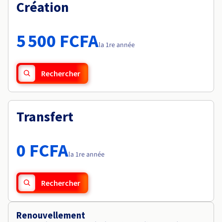
Documentation
Création
Tarifs
Roadmap & Changelog
Disponibilités par régions
Roadmap & Changelog
Documentation
5 500 FCFA
Roadmap & Changelog
la 1re année
Rechercher
Transfert
0 FCFA
la 1re année
Rechercher
Renouvellement