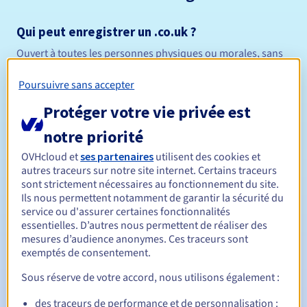
Qui peut enregistrer un .co.uk ?
Ouvert à toutes les personnes physiques ou morales, sans
restriction géographique.
Poursuivre sans accepter
Règles de gestion et notifications
Protéger votre vie privée est
Entre 1 et 10 ans
Durée de réservation
notre priorité
OVHcloud et
ses partenaires
utilisent des cookies et
autres traceurs sur notre site internet. Certains traceurs
sont strictement nécessaires au fonctionnement du site.
Entre 1 et 10 ans
Durée de renouvellement
Ils nous permettent notamment de garantir la sécurité du
service ou d'assurer certaines fonctionnalités
essentielles. D’autres nous permettent de réaliser des
mesures d’audience anonymes. Ces traceurs sont
30 jours
Période de rédemption
exemptés de consentement.
Sous réserve de votre accord, nous utilisons également :
Notifications automatiques :
des traceurs de performance et de personnalisation :