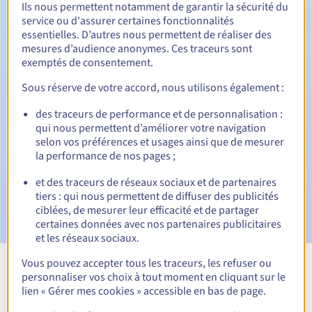
Ils nous permettent notamment de garantir la sécurité du
service ou d'assurer certaines fonctionnalités
Période de rédemption
essentielles. D’autres nous permettent de réaliser des
mesures d’audience anonymes. Ces traceurs sont
exemptés de consentement.
Notifications automatiques :
Sous réserve de votre accord, nous utilisons également :
Emails d'avertissement :
60, 30, 15, 7 et 3 jours avant la
des traceurs de performance et de personnalisation :
date d'échéance
qui nous permettent d’améliorer votre navigation
selon vos préférences et usages ainsi que de mesurer
E-mail le jour de l'expiration
pour notification de la
la performance de nos pages ;
suspension du nom de domaine
et des traceurs de réseaux sociaux et de partenaires
E-mail après la Redemption Grace Period
pour
tiers : qui nous permettent de diffuser des publicités
notification de la suppression du nom de domaine
ciblées, de mesurer leur efficacité et de partager
certaines données avec nos partenaires publicitaires
et les réseaux sociaux.
Vous pouvez accepter tous les traceurs, les refuser ou
personnaliser vos choix à tout moment en cliquant sur le
Voir toutes les extensions
lien « Gérer mes cookies » accessible en bas de page.