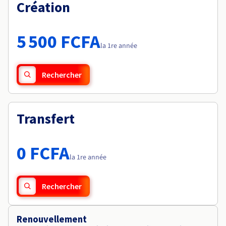
Documentation
Création
Tarifs
Roadmap & Changelog
Disponibilités par régions
Roadmap & Changelog
Documentation
5 500 FCFA
Roadmap & Changelog
la 1re année
Rechercher
Transfert
0 FCFA
la 1re année
Rechercher
Renouvellement