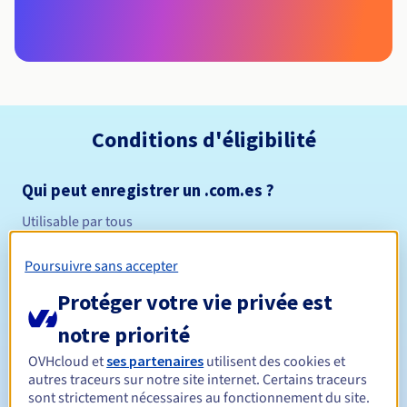
Conditions d'éligibilité
Qui peut enregistrer un .com.es ?
Utilisable par tous
Règles de gestion et notifications
Poursuivre sans accepter
Entre 1 et 10 ans
Durée de réservation
Protéger votre vie privée est
notre priorité
OVHcloud et
ses partenaires
utilisent des cookies et
Entre 1 et 10 ans
Durée de renouvellement
autres traceurs sur notre site internet. Certains traceurs
sont strictement nécessaires au fonctionnement du site.