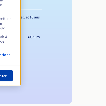
ent
de
Entre 1 et 10 ans
mettent
er
aux.
oix à
30 jours
 de
ations
pter
omaine