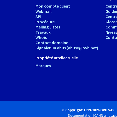
Mon compte client
Centre
Webmail
Guide
API
Centr
Procédure
Glossa
Mailing Listes
Comm
Travaux
Nivea
Whois
Conta
Contact domaine
Signaler un abus (abuse@ovh.net)
Propriété Intellectuelle
Marques
© Copyright 1999-2026 OVH SAS.
Documentation ICANN à l'usage