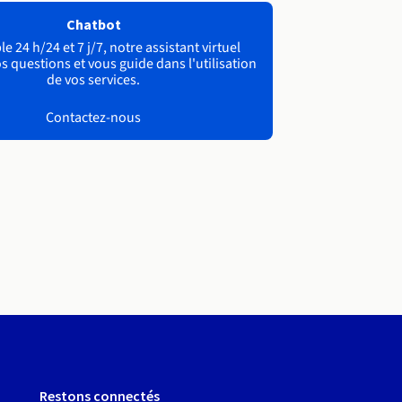
Chatbot
e 24 h/24 et 7 j/7, notre assistant virtuel
s questions et vous guide dans l'utilisation
de vos services.
Contactez-nous
Restons connectés