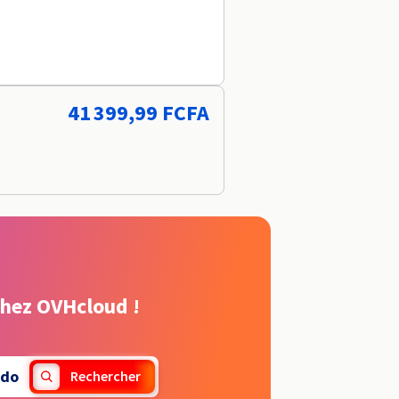
41 399,99 FCFA
chez OVHcloud !
.do
Rechercher