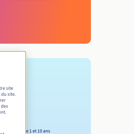
re site
du site.
rer
r des
nt.
Entre 1 et 10 ans