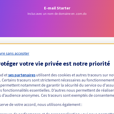
E-mail Starter
Inclus avec un nom de domaine en .com.do
vre sans accepter
otéger votre vie privée est notre priorité
Conditions d'éligibilité
ud et
ses partenaires
utilisent des cookies et autres traceurs sur not
 un .com.do ?
. Certains traceurs sont strictement nécessaires au fonctionnement 
s permettent notamment de garantir la sécurité du service ou d'assu
nnes physiques ou morales, sans restriction géographique.
s fonctionnalités essentielles. D’autres nous permettent de réalise
 d’audience anonymes. Ces traceurs sont exemptés de consenteme
Règles de gestion et notifications
erve de votre accord, nous utilisons également :