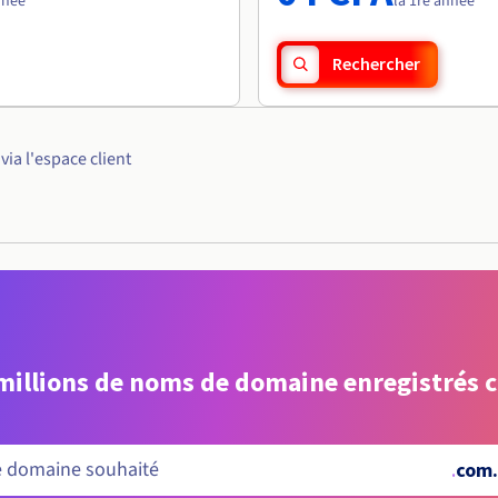
nnée
la 1re année
Rechercher
ia l'espace client
 millions de noms de domaine enregistrés 
.
com