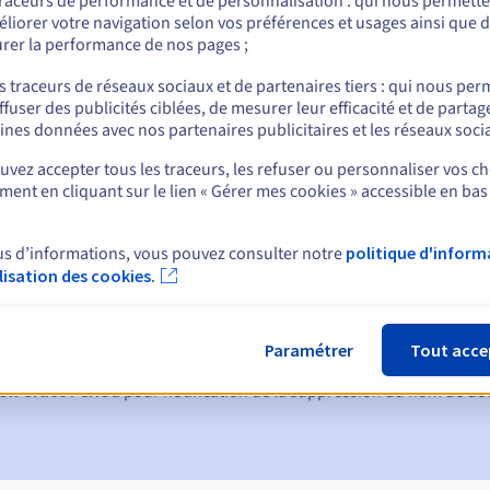
traceurs de performance et de personnalisation : qui nous permett
liorer votre navigation selon vos préférences et usages ainsi que 
rer la performance de nos pages ;
nt
s traceurs de réseaux sociaux et de partenaires tiers : qui nous per
ffuser des publicités ciblées, de mesurer leur efficacité et de partag
ines données avec nos partenaires publicitaires et les réseaux soci
vez accepter tous les traceurs, les refuser ou personnaliser vos ch
ent en cliquant sur le lien « Gérer mes cookies » accessible en bas
us d’informations, vous pouvez consulter notre
politique d'inform
ques :
ilisation des cookies.
60, 30, 15, 7 et 3 jours avant la date d'échéance
tion
pour notification de la suspension du nom de domaine
Paramétrer
Tout acce
on Grace Period
pour notification de la suppression du nom de d