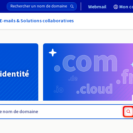
Webmail
Mon c
E-mails & Solutions collaboratives
 identité