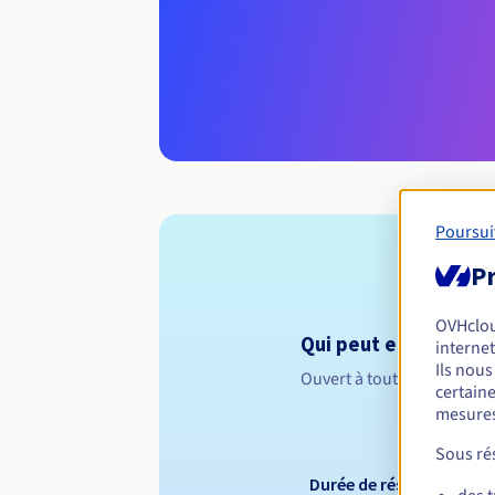
Poursui
Pr
OVHclo
Qui peut enregistrer
internet
Ils nou
Ouvert à toutes les perso
certaine
mesures
Sous rés
Durée de réservation