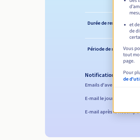
des 
d’amé
mesu
Durée de renouvelleme
et de
de di
certa
Vous pou
Période de rédemption
tout mom
page.
Pour pl
Notifications automati
de d'ut
Emails d'avertissement :
E-mail le jour de l'expira
E-mail après la Redempti