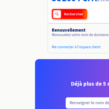
la 1re a
Rechercher
Renouvellement
Renouvelez votre nom de domaine v
Me connecter à l'espace client
Déjà plus de 5