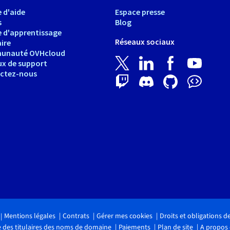
 d'aide
Espace presse
s
Blog
e d'apprentissage
Réseaux sociaux
ire
unauté OVHcloud
ux de support
ctez-nous
Mentions légales
Contrats
Gérer mes cookies
Droits et obligations 
 des titulaires des noms de domaine
Paiements
Plan de site
A propos