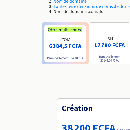
Nom de domaine
Toutes les extensions de noms de dom
Nom de domaine .com.do
Offre multi-année
.SN
.COM
17 700 FCFA
6 184,5 FCFA
Renouvellement
Renouvellement
10 400 FCFA
20 144,26 FCFA
Création
38 200 FCFA