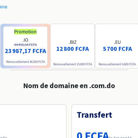
aine
Promotion
.IO
.BIZ
.EU
44 498,94 FCFA
12 800 FCFA
5 700 FCFA
23 987,17 FCFA
Renouvellement
46 200 FCFA
Renouvellement
15 800 FCFA
Renouvellement
6 600 FCFA
Nom de domaine en .com.do
Transfert
0 FCFA