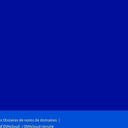
des titulaires de noms de domaines
 d'OVHcloud
OVHcloud recrute