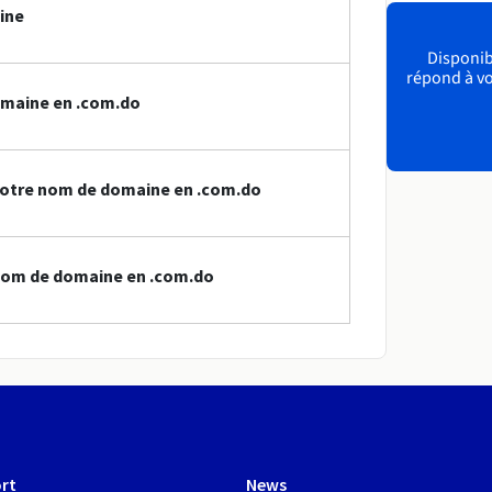
ine
Disponibl
répond à vo
omaine en .com.do
votre nom de domaine en .com.do
nom de domaine en .com.do
rt
News