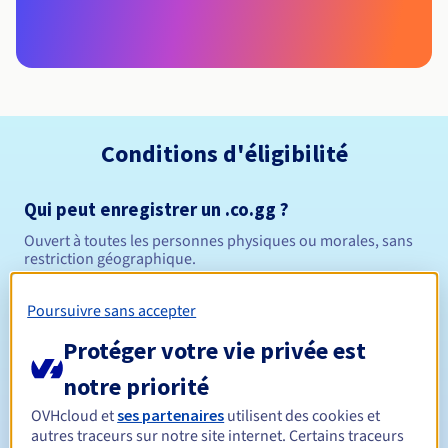
Conditions d'éligibilité
Qui peut enregistrer un .co.gg ?
Ouvert à toutes les personnes physiques ou morales, sans
restriction géographique.
Règles de gestion et notifications
Poursuivre sans accepter
Protéger votre vie privée est
Entre 1 et 10 ans
Durée de réservation
notre priorité
OVHcloud et
ses partenaires
utilisent des cookies et
autres traceurs sur notre site internet. Certains traceurs
Entre 1 et 9 ans
Durée de renouvellement