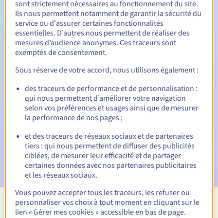
sont strictement nécessaires au fonctionnement du site.
Ils nous permettent notamment de garantir la sécurité du
service ou d'assurer certaines fonctionnalités
essentielles. D’autres nous permettent de réaliser des
12 jours
Période de rédemption
mesures d’audience anonymes. Ces traceurs sont
exemptés de consentement.
Sous réserve de votre accord, nous utilisons également :
Notifications automatiques :
des traceurs de performance et de personnalisation :
Emails d'avertissement :
60, 30, 15, 7 et 3 jours avant la
qui nous permettent d’améliorer votre navigation
date d'échéance
selon vos préférences et usages ainsi que de mesurer
la performance de nos pages ;
E-mail le jour de l'expiration
pour notification de la
suspension du nom de domaine
et des traceurs de réseaux sociaux et de partenaires
tiers : qui nous permettent de diffuser des publicités
E-mail après la Redemption Grace Period
pour
ciblées, de mesurer leur efficacité et de partager
notification de la suppression du nom de domaine
certaines données avec nos partenaires publicitaires
et les réseaux sociaux.
Vous pouvez accepter tous les traceurs, les refuser ou
personnaliser vos choix à tout moment en cliquant sur le
Voir toutes les extensions
lien « Gérer mes cookies » accessible en bas de page.