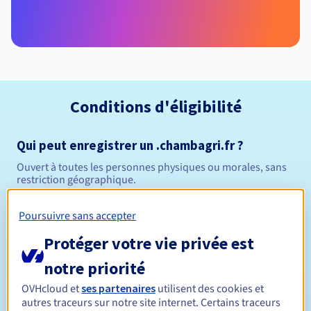
Conditions d'éligibilité
Qui peut enregistrer un .chambagri.fr ?
Ouvert à toutes les personnes physiques ou morales, sans
restriction géographique.
Règles de gestion et notifications
Poursuivre sans accepter
Protéger votre vie privée est
1 an
Durée de réservation
notre priorité
OVHcloud et
ses partenaires
utilisent des cookies et
autres traceurs sur notre site internet. Certains traceurs
1 an
Durée de renouvellement