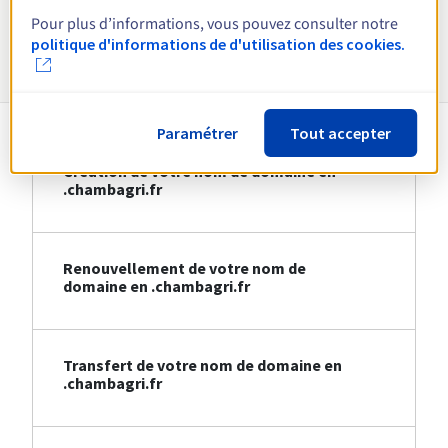
Pour plus d’informations, vous pouvez consulter notre
Informations sur le .chambagri.fr
politique d'informations de d'utilisation des cookies.
Paramétrer
Tout accepter
Création de votre nom de domaine en
.chambagri.fr
Renouvellement de votre nom de
domaine en .chambagri.fr
Transfert de votre nom de domaine en
.chambagri.fr