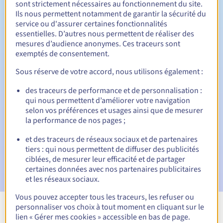
sont strictement nécessaires au fonctionnement du site.
Ils nous permettent notamment de garantir la sécurité du
service ou d'assurer certaines fonctionnalités
essentielles. D’autres nous permettent de réaliser des
30 jours
Période de rédemption
mesures d’audience anonymes. Ces traceurs sont
exemptés de consentement.
Sous réserve de votre accord, nous utilisons également :
Notifications automatiques :
des traceurs de performance et de personnalisation :
Emails d'avertissement :
60, 30, 15, 7 et 3 jours avant la
qui nous permettent d’améliorer votre navigation
date d'échéance
selon vos préférences et usages ainsi que de mesurer
la performance de nos pages ;
E-mail le jour de l'expiration
pour notification de la
suspension du nom de domaine
et des traceurs de réseaux sociaux et de partenaires
tiers : qui nous permettent de diffuser des publicités
E-mail après la Redemption Grace Period
pour
ciblées, de mesurer leur efficacité et de partager
notification de la suppression du nom de domaine
certaines données avec nos partenaires publicitaires
et les réseaux sociaux.
Vous pouvez accepter tous les traceurs, les refuser ou
personnaliser vos choix à tout moment en cliquant sur le
Voir toutes les extensions
lien « Gérer mes cookies » accessible en bas de page.