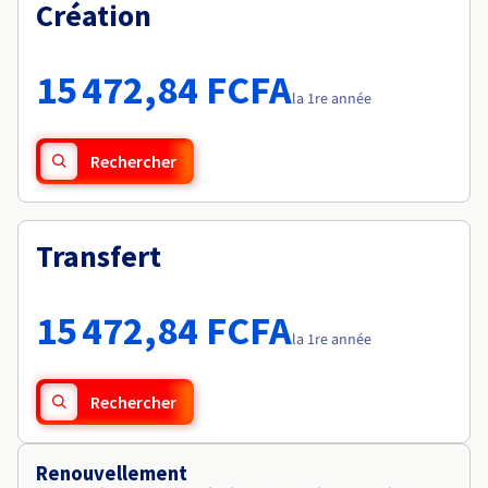
Documentation
Création
Tarifs
Roadmap & Changelog
Disponibilités par régions
Roadmap & Changelog
Documentation
15 472,84 FCFA
Roadmap & Changelog
la 1re année
Rechercher
Transfert
15 472,84 FCFA
la 1re année
Rechercher
Renouvellement