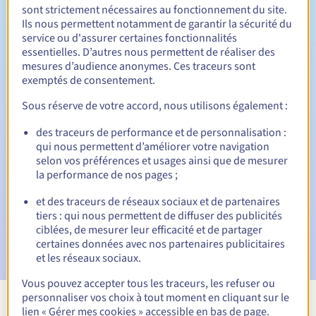
Entre 1 et 10 ans
Durée de renouvellement
sont strictement nécessaires au fonctionnement du site.
Ils nous permettent notamment de garantir la sécurité du
service ou d'assurer certaines fonctionnalités
essentielles. D’autres nous permettent de réaliser des
30 jours
Période de rédemption
mesures d’audience anonymes. Ces traceurs sont
exemptés de consentement.
Sous réserve de votre accord, nous utilisons également :
Notifications automatiques :
des traceurs de performance et de personnalisation :
Emails d'avertissement :
60, 30, 15, 7 et 3 jours avant la
qui nous permettent d’améliorer votre navigation
date d'échéance
selon vos préférences et usages ainsi que de mesurer
la performance de nos pages ;
E-mail le jour de l'expiration
pour notification de la
suspension du nom de domaine
et des traceurs de réseaux sociaux et de partenaires
tiers : qui nous permettent de diffuser des publicités
E-mail après la Redemption Grace Period
pour
ciblées, de mesurer leur efficacité et de partager
notification de la suppression du nom de domaine
certaines données avec nos partenaires publicitaires
et les réseaux sociaux.
Vous pouvez accepter tous les traceurs, les refuser ou
personnaliser vos choix à tout moment en cliquant sur le
lien « Gérer mes cookies » accessible en bas de page.
Voir toutes les extensions