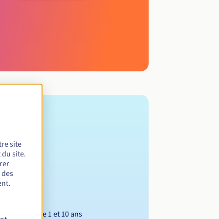
re site
du site.
rer
r des
nt.
Entre 1 et 10 ans