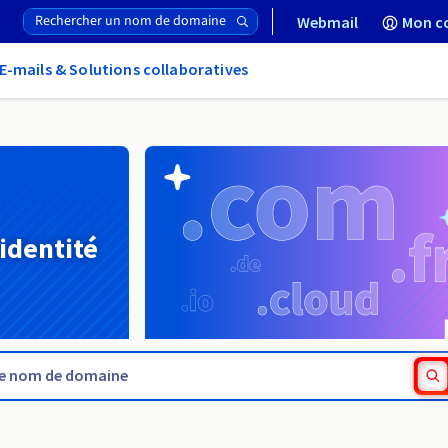
Webmail
Mon c
E-mails & Solutions collaboratives
 identité