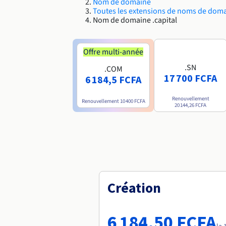
Nom de domaine
Toutes les extensions de noms de dom
Nom de domaine .capital
Offre multi-année
.SN
.COM
17 700 FCFA
6 184,5 FCFA
Renouvellement
Renouvellement
10 400 FCFA
20 144,26 FCFA
Création
6 184,50 FCFA