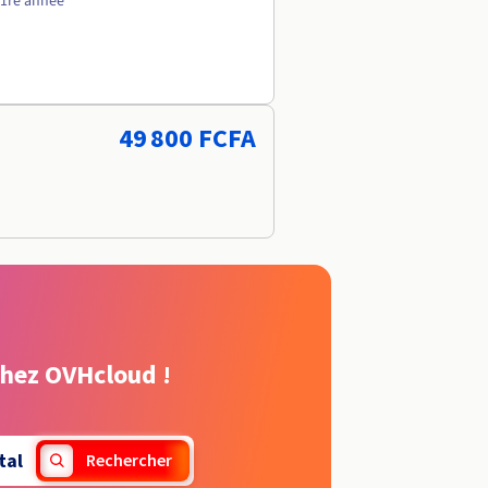
 1re année
49 800 FCFA
chez OVHcloud !
tal
Rechercher