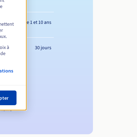
ent
de
Entre 1 et 10 ans
mettent
er
aux.
oix à
30 jours
 de
ations
pter
omaine