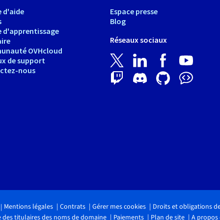
 d'aide
Espace presse
s
Blog
e d'apprentissage
Réseaux sociaux
ire
unauté OVHcloud
ux de support
ctez-nous
Mentions légales
Contrats
Gérer mes cookies
Droits et obligations 
 des titulaires des noms de domaine
Paiements
Plan de site
A propos