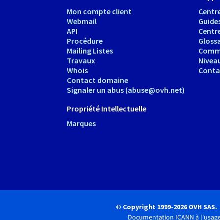
Mon compte client
Centre
Webmail
Guide
API
Centr
Procédure
Glossa
Mailing Listes
Comm
Travaux
Nivea
Whois
Conta
Contact domaine
Signaler un abus (abuse@ovh.net)
Propriété Intellectuelle
Marques
© Copyright 1999-2026 OVH SAS.
Documentation ICANN à l'usage