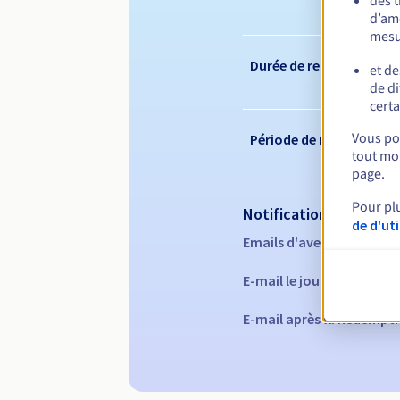
des 
d’amé
mesu
Durée de renouvelleme
et de
de di
certa
Vous pou
Période de rédemption
tout mom
page.
Pour pl
Notifications automati
de d'ut
Emails d'avertissement :
E-mail le jour de l'expira
E-mail après la Redempti