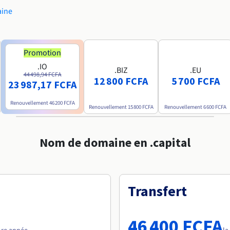
aine
Promotion
.IO
.BIZ
.EU
44 498,94 FCFA
12 800 FCFA
5 700 FCFA
23 987,17 FCFA
Renouvellement
46 200 FCFA
Renouvellement
15 800 FCFA
Renouvellement
6 600 FCFA
Nom de domaine en .capital
Transfert
46 400 FCFA