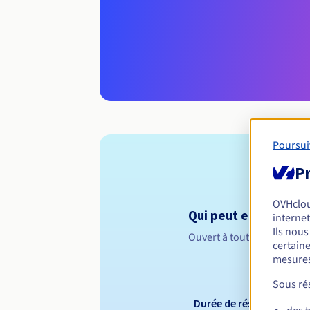
Poursui
Pr
OVHclo
Qui peut enregistrer 
internet
Ils nou
Ouvert à toutes les perso
certaine
mesures
Sous rés
Durée de réservation