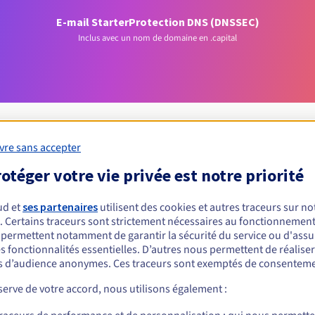
E-mail Starter
Protection DNS (DNSSEC)
Inclus avec un nom de domaine en .capital
vre sans accepter
otéger votre vie privée est notre priorité
Conditions d'éligibilité
ud et
ses partenaires
utilisent des cookies et autres traceurs sur not
un .capital ?
. Certains traceurs sont strictement nécessaires au fonctionnement 
s permettent notamment de garantir la sécurité du service ou d'assu
nnes physiques ou morales, sans restriction géographique.
s fonctionnalités essentielles. D’autres nous permettent de réalise
 d’audience anonymes. Ces traceurs sont exemptés de consenteme
Règles de gestion et notifications
erve de votre accord, nous utilisons également :