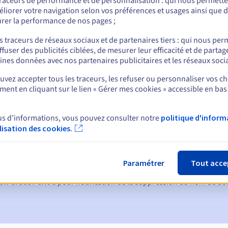
traceurs de performance et de personnalisation : qui nous permett
liorer votre navigation selon vos préférences et usages ainsi que 
rer la performance de nos pages ;
nt
s traceurs de réseaux sociaux et de partenaires tiers : qui nous per
ffuser des publicités ciblées, de mesurer leur efficacité et de partag
ines données avec nos partenaires publicitaires et les réseaux soci
vez accepter tous les traceurs, les refuser ou personnaliser vos ch
ent en cliquant sur le lien « Gérer mes cookies » accessible en bas
us d’informations, vous pouvez consulter notre
politique d'inform
ques :
ilisation des cookies.
60, 30, 15, 7 et 3 jours avant la date d'échéance
tion
pour notification de la suspension du nom de domaine
Paramétrer
Tout acce
on Grace Period
pour notification de la suppression du nom de d