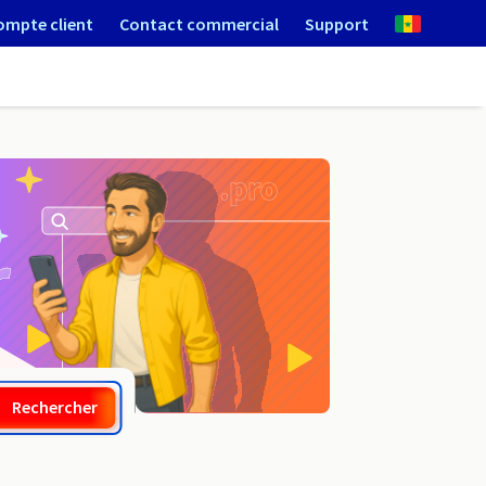
ompte client
Contact commercial
Support
.car
Rechercher