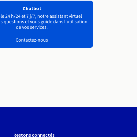
Chatbot
e 24 h/24 et 7 j/7, notre assistant virtuel
s questions et vous guide dans l'utilisation
de vos services.
Contactez-nous
Restons connectés