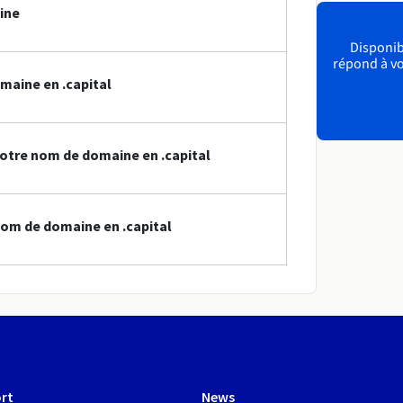
ine
Disponibl
répond à vo
maine en .capital
otre nom de domaine en .capital
om de domaine en .capital
rt
News