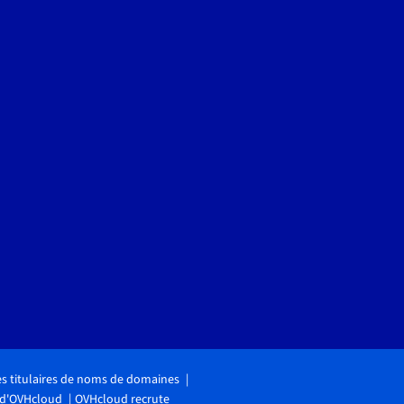
des titulaires de noms de domaines
 d'OVHcloud
OVHcloud recrute