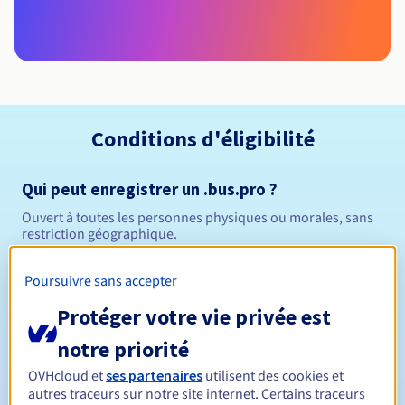
Conditions d'éligibilité
Qui peut enregistrer un .bus.pro ?
Ouvert à toutes les personnes physiques ou morales, sans
restriction géographique.
Règles de gestion et notifications
Poursuivre sans accepter
Protéger votre vie privée est
Entre 1 et 10 ans
Durée de réservation
notre priorité
OVHcloud et
ses partenaires
utilisent des cookies et
autres traceurs sur notre site internet. Certains traceurs
Entre 1 et 9 ans
Durée de renouvellement