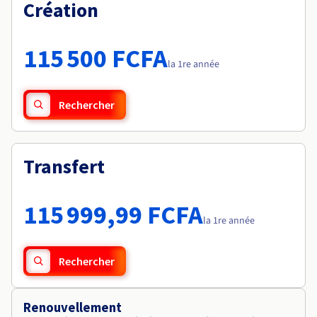
Documentation
Création
Tarifs
Roadmap & Changelog
Disponibilités par régions
Roadmap & Changelog
Documentation
115 500 FCFA
Roadmap & Changelog
la 1re année
Rechercher
Transfert
115 999,99 FCFA
la 1re année
Rechercher
Renouvellement