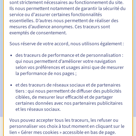
sont strictement nécessaires au fonctionnement du site.
Ils nous permettent notamment de garantir la sécurité du
service ou d'assurer certaines fonctionnalités
essentielles. D’autres nous permettent de réaliser des
30 jours
Période de rédemption
mesures d’audience anonymes. Ces traceurs sont
exemptés de consentement.
Sous réserve de votre accord, nous utilisons également :
Notifications automatiques :
des traceurs de performance et de personnalisation :
Emails d'avertissement :
60, 30, 15, 7 et 3 jours avant la
qui nous permettent d’améliorer votre navigation
date d'échéance
selon vos préférences et usages ainsi que de mesurer
la performance de nos pages ;
E-mail le jour de l'expiration
pour notification de la
suspension du nom de domaine
et des traceurs de réseaux sociaux et de partenaires
tiers : qui nous permettent de diffuser des publicités
E-mail après la Redemption Grace Period
pour
ciblées, de mesurer leur efficacité et de partager
notification de la suppression du nom de domaine
certaines données avec nos partenaires publicitaires
et les réseaux sociaux.
Vous pouvez accepter tous les traceurs, les refuser ou
personnaliser vos choix à tout moment en cliquant sur le
Voir toutes les extensions
lien « Gérer mes cookies » accessible en bas de page.