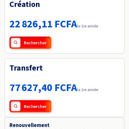
Documentation
Création
Tarifs
Roadmap & Changelog
Disponibilités par régions
Roadmap & Changelog
Documentation
22 826,11 FCFA
Roadmap & Changelog
la 1re année
Rechercher
Transfert
77 627,40 FCFA
la 1re année
Rechercher
Renouvellement