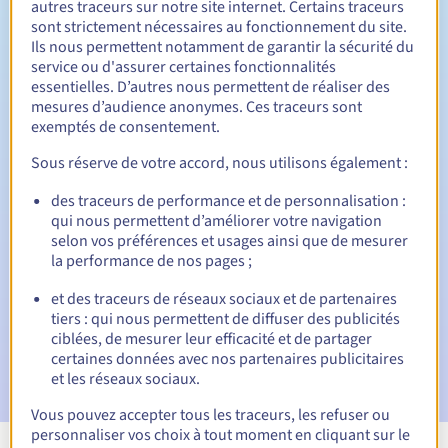
autres traceurs sur notre site internet. Certains traceurs
Entre 1 et 10 ans
sont strictement nécessaires au fonctionnement du site.
Durée de renouvellement
Ils nous permettent notamment de garantir la sécurité du
service ou d'assurer certaines fonctionnalités
essentielles. D’autres nous permettent de réaliser des
mesures d’audience anonymes. Ces traceurs sont
30 jours
Période de rédemption
exemptés de consentement.
Sous réserve de votre accord, nous utilisons également :
Notifications automatiques :
des traceurs de performance et de personnalisation :
qui nous permettent d’améliorer votre navigation
Emails d'avertissement :
60, 30, 15, 7 et 3 jours avant la
selon vos préférences et usages ainsi que de mesurer
date d'échéance
la performance de nos pages ;
E-mail le jour de l'expiration
pour notification de la
et des traceurs de réseaux sociaux et de partenaires
suspension du nom de domaine
tiers : qui nous permettent de diffuser des publicités
ciblées, de mesurer leur efficacité et de partager
E-mail après la Redemption Grace Period
pour
certaines données avec nos partenaires publicitaires
notification de la suppression du nom de domaine
et les réseaux sociaux.
Vous pouvez accepter tous les traceurs, les refuser ou
personnaliser vos choix à tout moment en cliquant sur le