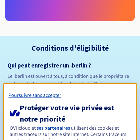
Conditions d'éligibilité
Qui peut enregistrer un .berlin ?
Le .berlin est ouvert à tous, à condition que le propriétaire
ou le contact administratif soit résident à Berlin.
Règles de gestion et notifications
Poursuivre sans accepter
Protéger votre vie privée est
Entre 1 et 10 ans
Durée de réservation
notre priorité
OVHcloud et
ses partenaires
utilisent des cookies et
Entre 1 et 10 ans
Durée de renouvellement
autres traceurs sur notre site internet. Certains traceurs