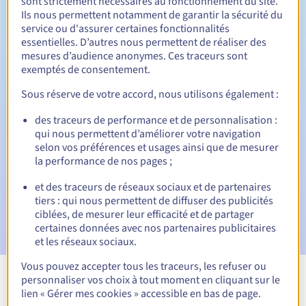
sont strictement nécessaires au fonctionnement du site.
Ils nous permettent notamment de garantir la sécurité du
service ou d'assurer certaines fonctionnalités
30 jours
Période de rédemption
essentielles. D’autres nous permettent de réaliser des
mesures d’audience anonymes. Ces traceurs sont
exemptés de consentement.
Sous réserve de votre accord, nous utilisons également :
Notifications automatiques :
des traceurs de performance et de personnalisation :
Emails d'avertissement :
60, 30, 15, 7 et 3 jours avant la
date d'échéance
qui nous permettent d’améliorer votre navigation
selon vos préférences et usages ainsi que de mesurer
la performance de nos pages ;
E-mail le jour de l'expiration
pour notification de la
suspension du nom de domaine
et des traceurs de réseaux sociaux et de partenaires
tiers : qui nous permettent de diffuser des publicités
E-mail après la Redemption Grace Period
pour
ciblées, de mesurer leur efficacité et de partager
notification de la suppression du nom de domaine
certaines données avec nos partenaires publicitaires
et les réseaux sociaux.
Vous pouvez accepter tous les traceurs, les refuser ou
personnaliser vos choix à tout moment en cliquant sur le
Voir toutes les extensions
lien « Gérer mes cookies » accessible en bas de page.