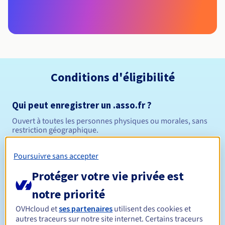
Conditions d'éligibilité
Qui peut enregistrer un .asso.fr ?
Ouvert à toutes les personnes physiques ou morales, sans
restriction géographique.
Règles de gestion et notifications
Poursuivre sans accepter
Protéger votre vie privée est
Durée de réservation
notre priorité
OVHcloud et
ses partenaires
utilisent des cookies et
autres traceurs sur notre site internet. Certains traceurs
Entre 1 et 10 ans
Durée de renouvellement