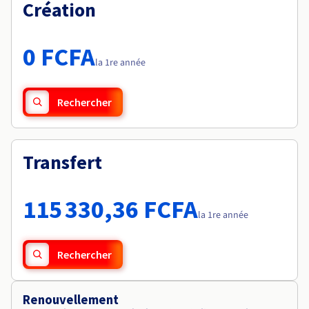
Documentation
Création
Tarifs
Roadmap & Changelog
Disponibilités par régions
Roadmap & Changelog
Documentation
0 FCFA
Roadmap & Changelog
la 1re année
Rechercher
Transfert
115 330,36 FCFA
la 1re année
Rechercher
Renouvellement