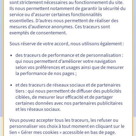
sont strictement nécessaires au fonctionnement du site.
Ils nous permettent notamment de garantir la sécurité du
service ou d'assurer certaines fonctionnalités
essentielles. D’autres nous permettent de réaliser des
30 jours
Période de rédemption
mesures d’audience anonymes. Ces traceurs sont
exemptés de consentement.
Sous réserve de votre accord, nous utilisons également :
Notifications automatiques :
des traceurs de performance et de personnalisation :
Emails d'avertissement :
60, 30, 15, 7 et 3 jours avant la
qui nous permettent d’améliorer votre navigation
date d'échéance
selon vos préférences et usages ainsi que de mesurer
la performance de nos pages ;
E-mail le jour de l'expiration
pour notification de la
suspension du nom de domaine
et des traceurs de réseaux sociaux et de partenaires
tiers : qui nous permettent de diffuser des publicités
E-mail après la Redemption Grace Period
pour
ciblées, de mesurer leur efficacité et de partager
notification de la suppression du nom de domaine
certaines données avec nos partenaires publicitaires
et les réseaux sociaux.
Vous pouvez accepter tous les traceurs, les refuser ou
personnaliser vos choix à tout moment en cliquant sur le
Voir toutes les extensions
lien « Gérer mes cookies » accessible en bas de page.