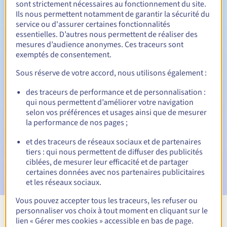
sont strictement nécessaires au fonctionnement du site.
Ils nous permettent notamment de garantir la sécurité du
service ou d'assurer certaines fonctionnalités
essentielles. D’autres nous permettent de réaliser des
30 jours
Période de rédemption
mesures d’audience anonymes. Ces traceurs sont
exemptés de consentement.
Sous réserve de votre accord, nous utilisons également :
Notifications automatiques :
des traceurs de performance et de personnalisation :
Emails d'avertissement :
60, 30, 15, 7 et 3 jours avant la
qui nous permettent d’améliorer votre navigation
date d'échéance
selon vos préférences et usages ainsi que de mesurer
la performance de nos pages ;
E-mail le jour de l'expiration
pour notification de la
suspension du nom de domaine
et des traceurs de réseaux sociaux et de partenaires
tiers : qui nous permettent de diffuser des publicités
E-mail après la Redemption Grace Period
pour
ciblées, de mesurer leur efficacité et de partager
notification de la suppression du nom de domaine
certaines données avec nos partenaires publicitaires
et les réseaux sociaux.
Vous pouvez accepter tous les traceurs, les refuser ou
personnaliser vos choix à tout moment en cliquant sur le
Voir toutes les extensions
lien « Gérer mes cookies » accessible en bas de page.