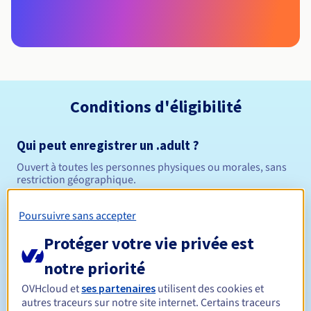
Conditions d'éligibilité
Qui peut enregistrer un .adult ?
Ouvert à toutes les personnes physiques ou morales, sans
restriction géographique.
Règles de gestion et notifications
Poursuivre sans accepter
Protéger votre vie privée est
Entre 1 et 10 ans
Durée de réservation
notre priorité
OVHcloud et
ses partenaires
utilisent des cookies et
autres traceurs sur notre site internet. Certains traceurs
Entre 1 et 10 ans
Durée de renouvellement