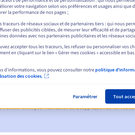
traceurs de performance et de personnalisation : qui nous permett
liorer votre navigation selon vos préférences et usages ainsi que 
rer la performance de nos pages ;
nt
s traceurs de réseaux sociaux et de partenaires tiers : qui nous per
ffuser des publicités ciblées, de mesurer leur efficacité et de partag
ines données avec nos partenaires publicitaires et les réseaux soci
vez accepter tous les traceurs, les refuser ou personnaliser vos ch
ent en cliquant sur le lien « Gérer mes cookies » accessible en bas
us d’informations, vous pouvez consulter notre
politique d'inform
ques :
ilisation des cookies.
60, 30, 15, 7 et 3 jours avant la date d'échéance
tion
pour notification de la suspension du nom de domaine
Paramétrer
Tout acce
on Grace Period
pour notification de la suppression du nom de d