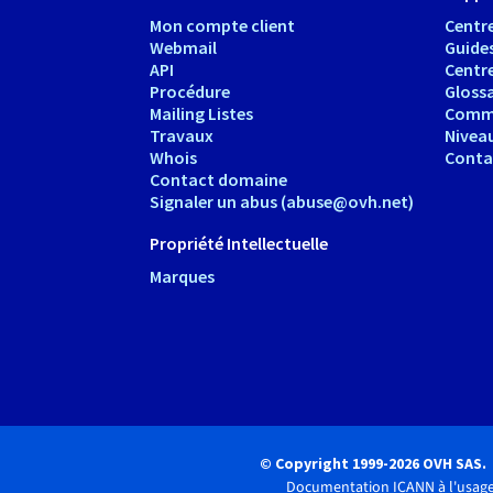
Mon compte client
Centre
Webmail
Guide
API
Centr
Procédure
Glossa
Mailing Listes
Comm
Travaux
Nivea
Whois
Conta
Contact domaine
Signaler un abus (abuse@ovh.net)
Propriété Intellectuelle
Marques
© Copyright 1999-2026 OVH SAS.
Documentation ICANN à l'usage