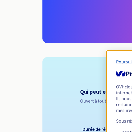
Poursui
Pr
OVHclo
Qui peut enregistrer 
internet
Ils nou
Ouvert à toutes les perso
certaine
mesures
Sous rés
Durée de réservation