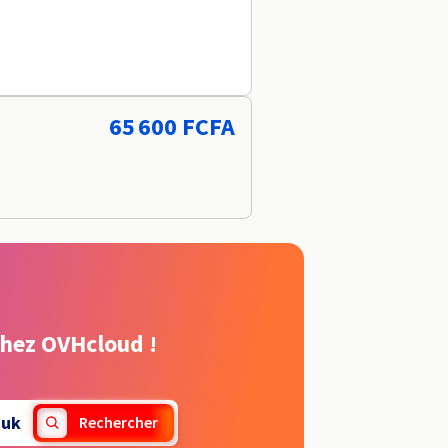
65 600 FCFA
chez OVHcloud !
.uk
Rechercher