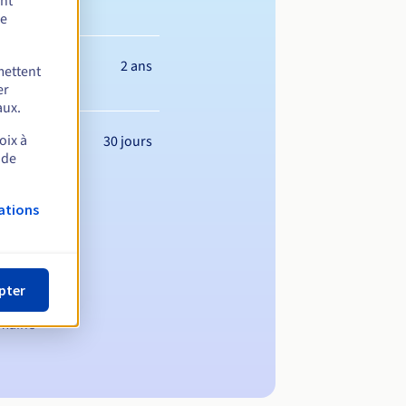
ent
de
2 ans
mettent
er
aux.
oix à
30 jours
 de
ations
pter
omaine