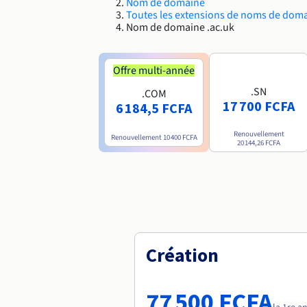
Nom de domaine
Toutes les extensions de noms de dom
Nom de domaine .ac.uk
Offre multi-année
.SN
.COM
17 700 FCFA
6 184,5 FCFA
Renouvellement
Renouvellement
10 400 FCFA
20 144,26 FCFA
Création
77 500 FCFA