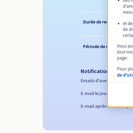
des 
d’amé
mesu
Durée de renouvelleme
et de
de di
certa
Vous pou
Période de rédemption
tout mom
page.
Pour pl
Notifications automati
de d'ut
Emails d'avertissement :
E-mail le jour de l'expira
E-mail après la Redempti