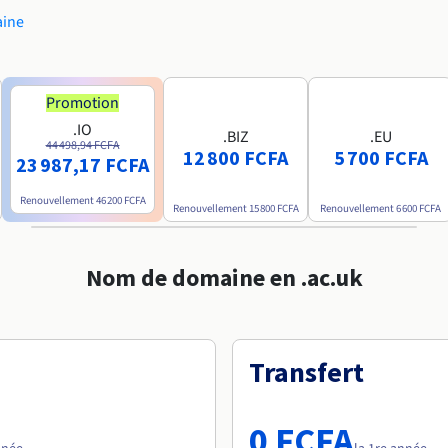
aine
Promotion
.IO
.BIZ
.EU
44 498,94 FCFA
12 800 FCFA
5 700 FCFA
23 987,17 FCFA
Renouvellement
46 200 FCFA
Renouvellement
15 800 FCFA
Renouvellement
6 600 FCFA
Nom de domaine en .ac.uk
Transfert
0 FCFA