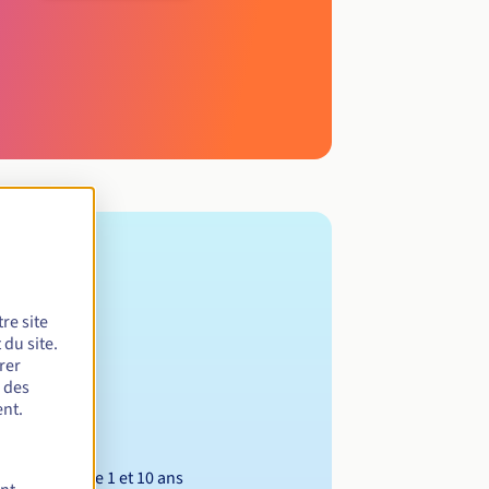
re site
du site.
rer
r des
nt.
Entre 1 et 10 ans