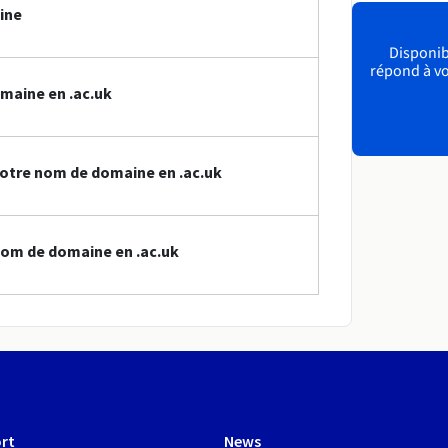
ine
Disponibl
répond à vo
maine en .ac.uk
otre nom de domaine en .ac.uk
nom de domaine en .ac.uk
rt
News