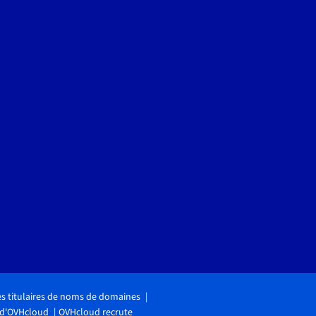
des titulaires de noms de domaines
 d'OVHcloud
OVHcloud recrute