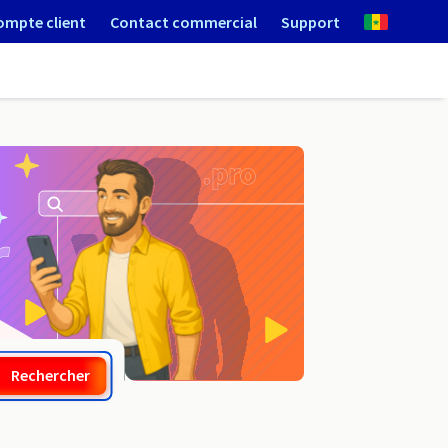
ompte client
Contact commercial
Support
.aca.pro
Rechercher