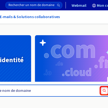
Webmail
Mon c
E-mails & Solutions collaboratives
 identité