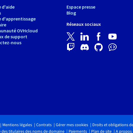
 d'aide
Espace presse
s
Blog
e d'apprentissage
Réseaux sociaux
ire
unauté OVHcloud
ux de support
ctez-nous
Mentions légales
Contrats
Gérer mes cookies
Droits et obligations 
 des titulaires des noms de domaine
Paiements
Plan de site
A propos