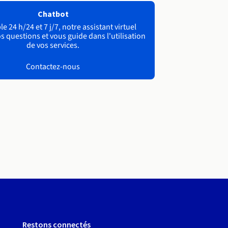
Chatbot
e 24 h/24 et 7 j/7, notre assistant virtuel
s questions et vous guide dans l'utilisation
de vos services.
Contactez-nous
Restons connectés