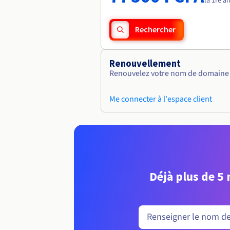
la 1re a
Rechercher
Renouvellement
Renouvelez votre nom de domaine v
Me connecter à l'espace client
Déjà plus de 5