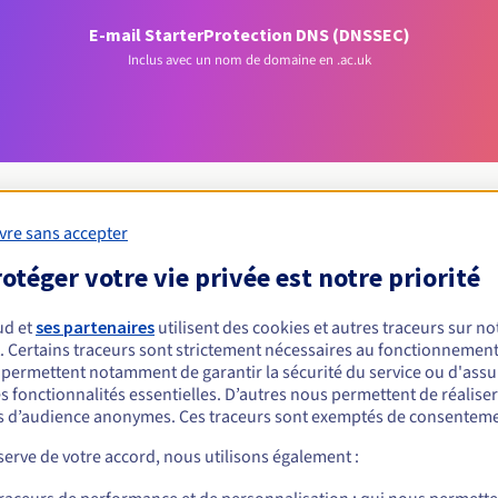
E-mail Starter
Protection DNS (DNSSEC)
Inclus avec un nom de domaine en .ac.uk
vre sans accepter
otéger votre vie privée est notre priorité
Conditions d'éligibilité
ud et
ses partenaires
utilisent des cookies et autres traceurs sur not
un .ac.uk ?
. Certains traceurs sont strictement nécessaires au fonctionnement 
s permettent notamment de garantir la sécurité du service ou d'assu
nnes physiques ou morales, sans restriction géographique.
s fonctionnalités essentielles. D’autres nous permettent de réalise
 d’audience anonymes. Ces traceurs sont exemptés de consenteme
Règles de gestion et notifications
erve de votre accord, nous utilisons également :