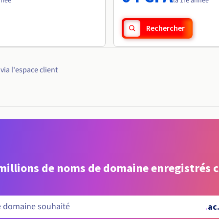
nnée
la 1re année
Rechercher
ia l'espace client
 millions de noms de domaine enregistrés 
.
ac