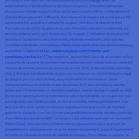
est rattaché à un seul NIC, sans possibilité de pouvoir changer le NIC de
rattachement, ni de bénéficier de plusieurs coupons). Une même personne
physique ou morale ne peut utiliser qu’un seul coupon, même si cette personne
dispose de plusieurs NIC différents. Dans le cas où le coupon est utilisé par un NIC
autre que le NIC auquel est rattaché le coupon, OVHcloud se réserve le droit
d’annuler ou de résilier de plein droit, sans formalité judiciaire ni indemnité, les
services obtenus ainsi, sans ré-émission du coupon. L’utilisation du coupon est
soumise à l’acceptation sans réserve des présentes conditions, ainsi que des
Conditions Générales et Conditions Particulières applicables aux services obtenus,
accessibles à l’adresse
https://www.ovhcloud.com/fr/terms-and-
conditions/contracts/
Par exception, les montants issus de ce coupon ne font
pas partie de l’assiette du montant mensuel des services utilisés dans les cadre des
niveaux de services (Accord de niveau de service (SLA)) et des pénalités associées ;
c’est-à-dire que si le titulaire du coupon consomme un montant inférieur ou égal
au coupon pour un mois donné, aucune pénalité ne sera versé en cas de
manquement à un Accord de niveau de service (SLA) dans le cadre du service,
tandis que s’il consomme un montant supérieur, seul les montants payés au-delà
du coupon seront pris en compte dans le calcul des pénalités. Le coupon est non
échangeable, non remboursable, et non revendable, même partiellement. Il ne
peut pas être cédé, vendu ou transmis à quelque titre que ce soit, de manière
gratuite ou payante, à un tiers (il n’est pas cessible entre entités morales distinctes
d’un même groupe de société). Le coupon n’est utilisable que pour un seul projet
Public Cloud, mais peut être utilisé en une ou plusieurs fois pour ce projet, en
complément si nécessaire avec un autre moyen de paiement, jusqu’à l’épuisement
du solde ou l’arrivée du terme de validité du coupon. Pour utiliser ce coupon, le