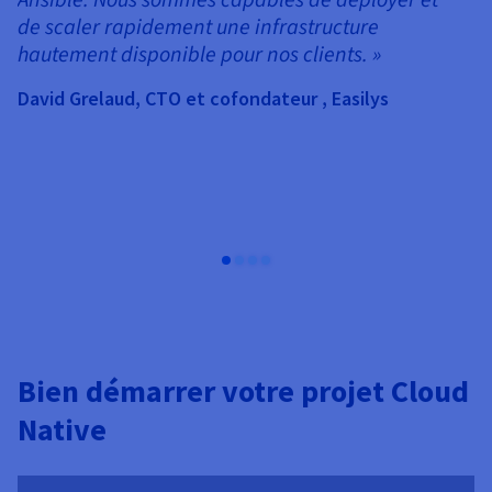
K
de scaler rapidement une infrastructure
co
hautement disponible pour nos clients. »
d
ma
David Grelaud, CTO et cofondateur , Easilys
co
Da
Bien démarrer votre projet Cloud
Native