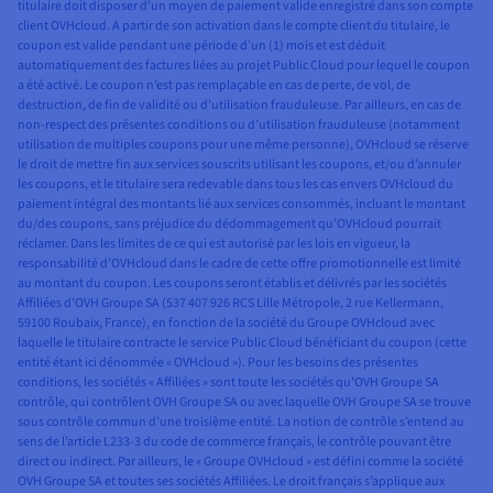
titulaire doit disposer d’un moyen de paiement valide enregistré dans son compte
client OVHcloud. A partir de son activation dans le compte client du titulaire, le
coupon est valide pendant une période d’un (1) mois et est déduit
automatiquement des factures liées au projet Public Cloud pour lequel le coupon
a été activé. Le coupon n’est pas remplaçable en cas de perte, de vol, de
destruction, de fin de validité ou d’utilisation frauduleuse. Par ailleurs, en cas de
non-respect des présentes conditions ou d’utilisation frauduleuse (notamment
utilisation de multiples coupons pour une même personne), OVHcloud se réserve
le droit de mettre fin aux services souscrits utilisant les coupons, et/ou d’annuler
les coupons, et le titulaire sera redevable dans tous les cas envers OVHcloud du
paiement intégral des montants lié aux services consommés, incluant le montant
du/des coupons, sans préjudice du dédommagement qu’OVHcloud pourrait
réclamer. Dans les limites de ce qui est autorisé par les lois en vigueur, la
responsabilité d’OVHcloud dans le cadre de cette offre promotionnelle est limité
au montant du coupon. Les coupons seront établis et délivrés par les sociétés
Affiliées d’OVH Groupe SA (537 407 926 RCS Lille Métropole, 2 rue Kellermann,
59100 Roubaix, France), en fonction de la société du Groupe OVHcloud avec
laquelle le titulaire contracte le service Public Cloud bénéficiant du coupon (cette
entité étant ici dénommée « OVHcloud »). Pour les besoins des présentes
conditions, les sociétés « Affiliées » sont toute les sociétés qu’OVH Groupe SA
contrôle, qui contrôlent OVH Groupe SA ou avec laquelle OVH Groupe SA se trouve
sous contrôle commun d’une troisième entité. La notion de contrôle s’entend au
sens de l’article L233-3 du code de commerce français, le contrôle pouvant être
direct ou indirect. Par ailleurs, le « Groupe OVHcloud » est défini comme la société
OVH Groupe SA et toutes ses sociétés Affiliées. Le droit français s’applique aux