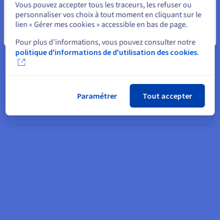
Vous pouvez accepter tous les traceurs, les refuser ou
personnaliser vos choix à tout moment en cliquant sur le
lien « Gérer mes cookies » accessible en bas de page.
Combigo
Fermer
Pour plus d’informations, vous pouvez consulter notre
Dans le cadre du programme pour les startups
politique d'informations de d'utilisation des cookies.
d'OVHcloud, la startup Combigo, spécialisée dans la
comparaison de voyages, utilise Managed Databases for
MongoDB afin d'augmenter son efficacité et sa fiabilité
opérationnelles et de soutenir sa croissance..
Paramétrer
Tout accepter
En savoir plus