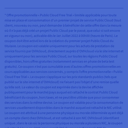
* Offre promotionnelle « Public Cloud Free Trial » limitée applicable pour toute
mise en place et consommation d’un premier projet de service Public Cloud (tout
client, nouveau ou non, peut demander à bénéficier de cette offre dans la mesure
où il n’a pas déjà créé un projet Public Cloud par le passé, que celui-ci soit encore
en vigueur ou non), activable dès le 1er Juillet 2022 à 00h00 (heure de Paris). Le
coupon doit être activé lors de la création du premier projet Public Cloud du
titulaire. Le coupon est valable uniquement pour les achats de prestation de
service fournis par OVHcloud, directement auprès d’OVHcloud via le site internet et
uniquement pour les services Public Cloud, sur toutes les régions Public Cloud
disponibles, hors offres gratuites (notamment services en phase de beta test
gratuits). Ce coupon n’est pas cumulable avec d’autres offres promotionnelles en
cours applicables aux services concernés, y compris l’offre promotionnelle « Public
Cloud Free Trial ». Le coupon s’applique sur les prix standards publics (tels que
publié sur le site internet d’OVHcloud) ne faisant pas l’objet d’une remise quelle
qu’elle soit. La valeur du coupon est exprimée dans la devise affichée
publiquement pour le marché/pays auquel est rattaché le contrat Public Cloud
bénéficiant du coupon, hors taxes, et ne peut être utilisée que pour consommer
des services dans la même devise. Le coupon est valable pour la consommation de
services usuellement disponibles dans le marché auquel est rattaché le NIC utilisé.
Le coupon est attribué à une personne physique ou morale déterminée ayant déjà
un compte client chez OVHcloud, et est rattaché à son NIC OVHcloud (identifiant
unique ; dans le cas où la personne physique ou morale a plusieurs NIC, le coupon