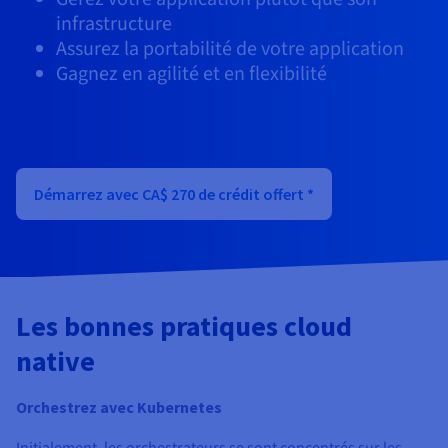
Documentation
Tarifs
infrastructure
Roadmap & Changelog
Disponibilités par régions
Assurez la portabilité de votre application
Roadmap & Changelog
Documentation
Gagnez en agilité et en flexibilité
Roadmap & Changelog
Démarrez avec CA$ 270 de crédit offert *
Les bonnes pratiques cloud
native
Orchestrez avec Kubernetes