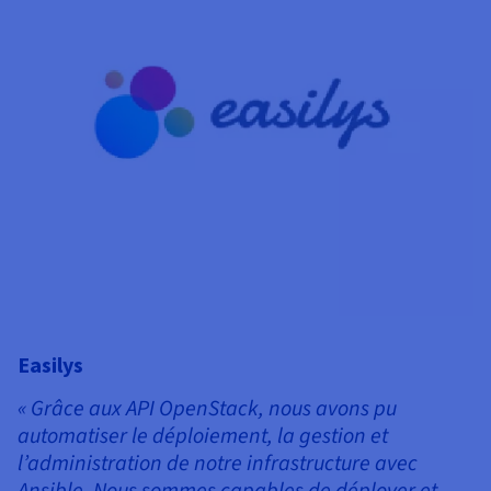
Easilys
T
« Grâce aux API OpenStack, nous avons pu
«
automatiser le déploiement, la gestion et
i
l’administration de notre infrastructure avec
N
Ansible. Nous sommes capables de déployer et