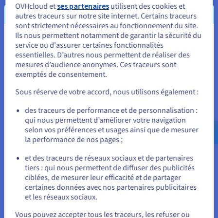
OVHcloud et
ses partenaires
utilisent des cookies et
autres traceurs sur notre site internet. Certains traceurs
sont strictement nécessaires au fonctionnement du site.
Ils nous permettent notamment de garantir la sécurité du
Vous semblez être localisé en États-
service ou d'assurer certaines fonctionnalités
essentielles. D’autres nous permettent de réaliser des
Unis.
mesures d’audience anonymes. Ces traceurs sont
exemptés de consentement.
Pour commander, rendez-vous sur le site de votre pays (États-
Parcourez les articles de notre blog
Unis) et créez un compte.
Sous réserve de votre accord, nous utilisons également :
De nombreux articles sur les cas d'usages des solutions
Allez sur le site États-Unis
des traceurs de performance et de personnalisation :
OVHcloud, sur les initiatives et évolutions du cloud computing
qui nous permettent d’améliorer votre navigation
us.ovhcloud.com/
Anglais
USD - $
selon vos préférences et usages ainsi que de mesurer
Blog OVHcloud
la performance de nos pages ;
ou
et des traceurs de réseaux sociaux et de partenaires
tiers : qui nous permettent de diffuser des publicités
Rester sur le site actuel
ciblées, de mesurer leur efficacité et de partager
certaines données avec nos partenaires publicitaires
et les réseaux sociaux.
Sélectionner un autre site web
Vous pouvez accepter tous les traceurs, les refuser ou