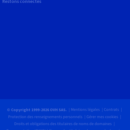
Restons connectés
Mentions légales
Contrats
© Copyright 1999-2026 OVH SAS.
Protection des renseignements personnels
Gérer mes cookies
Droits et obligations des titulaires de noms de domaines