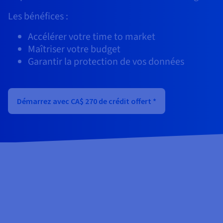
Documentation
Tarifs
Roadmap & Changelog
Les bénéfices :
Disponibilités par régions
Roadmap & Changelog
Documentation
Accélérer votre time to market
Roadmap & Changelog
Maîtriser votre budget
Garantir la protection de vos données
Démarrez avec CA$ 270 de crédit offert *