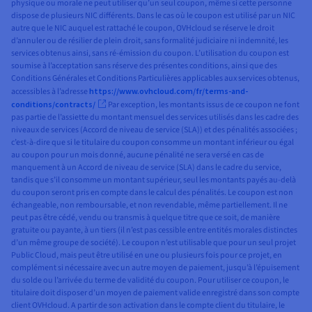
physique ou morale ne peut utiliser qu’un seul coupon, même si cette personne
dispose de plusieurs NIC différents. Dans le cas où le coupon est utilisé par un NIC
autre que le NIC auquel est rattaché le coupon, OVHcloud se réserve le droit
d’annuler ou de résilier de plein droit, sans formalité judiciaire ni indemnité, les
services obtenus ainsi, sans ré-émission du coupon. L’utilisation du coupon est
soumise à l’acceptation sans réserve des présentes conditions, ainsi que des
Conditions Générales et Conditions Particulières applicables aux services obtenus,
accessibles à l’adresse
https://www.ovhcloud.com/fr/terms-and-
conditions/contracts/
Par exception, les montants issus de ce coupon ne font
pas partie de l’assiette du montant mensuel des services utilisés dans les cadre des
niveaux de services (Accord de niveau de service (SLA)) et des pénalités associées ;
c’est-à-dire que si le titulaire du coupon consomme un montant inférieur ou égal
au coupon pour un mois donné, aucune pénalité ne sera versé en cas de
manquement à un Accord de niveau de service (SLA) dans le cadre du service,
tandis que s’il consomme un montant supérieur, seul les montants payés au-delà
du coupon seront pris en compte dans le calcul des pénalités. Le coupon est non
échangeable, non remboursable, et non revendable, même partiellement. Il ne
peut pas être cédé, vendu ou transmis à quelque titre que ce soit, de manière
gratuite ou payante, à un tiers (il n’est pas cessible entre entités morales distinctes
d’un même groupe de société). Le coupon n’est utilisable que pour un seul projet
Public Cloud, mais peut être utilisé en une ou plusieurs fois pour ce projet, en
complément si nécessaire avec un autre moyen de paiement, jusqu’à l’épuisement
du solde ou l’arrivée du terme de validité du coupon. Pour utiliser ce coupon, le
titulaire doit disposer d’un moyen de paiement valide enregistré dans son compte
client OVHcloud. A partir de son activation dans le compte client du titulaire, le