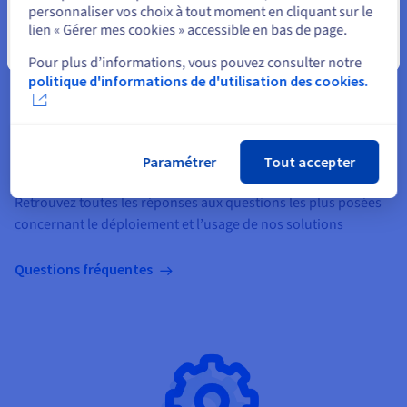
personnaliser vos choix à tout moment en cliquant sur le
lien « Gérer mes cookies » accessible en bas de page.
Fermer
Pour plus d’informations, vous pouvez consulter notre
politique d'informations de d'utilisation des cookies.
Paramétrer
Tout accepter
Accédez à notre FAQ Public Cloud
Retrouvez toutes les réponses aux questions les plus posées
concernant le déploiement et l’usage de nos solutions
Questions fréquentes