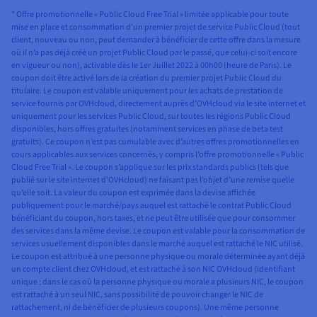
* Offre promotionnelle « Public Cloud Free Trial » limitée applicable pour toute
mise en place et consommation d’un premier projet de service Public Cloud (tout
client, nouveau ou non, peut demander à bénéficier de cette offre dans la mesure
où il n’a pas déjà créé un projet Public Cloud par le passé, que celui-ci soit encore
en vigueur ou non), activable dès le 1er Juillet 2022 à 00h00 (heure de Paris). Le
coupon doit être activé lors de la création du premier projet Public Cloud du
titulaire. Le coupon est valable uniquement pour les achats de prestation de
service fournis par OVHcloud, directement auprès d’OVHcloud via le site internet et
uniquement pour les services Public Cloud, sur toutes les régions Public Cloud
disponibles, hors offres gratuites (notamment services en phase de beta test
gratuits). Ce coupon n’est pas cumulable avec d’autres offres promotionnelles en
cours applicables aux services concernés, y compris l’offre promotionnelle « Public
Cloud Free Trial ». Le coupon s’applique sur les prix standards publics (tels que
publié sur le site internet d’OVHcloud) ne faisant pas l’objet d’une remise quelle
qu’elle soit. La valeur du coupon est exprimée dans la devise affichée
publiquement pour le marché/pays auquel est rattaché le contrat Public Cloud
bénéficiant du coupon, hors taxes, et ne peut être utilisée que pour consommer
des services dans la même devise. Le coupon est valable pour la consommation de
services usuellement disponibles dans le marché auquel est rattaché le NIC utilisé.
Le coupon est attribué à une personne physique ou morale déterminée ayant déjà
un compte client chez OVHcloud, et est rattaché à son NIC OVHcloud (identifiant
unique ; dans le cas où la personne physique ou morale a plusieurs NIC, le coupon
est rattaché à un seul NIC, sans possibilité de pouvoir changer le NIC de
rattachement, ni de bénéficier de plusieurs coupons). Une même personne