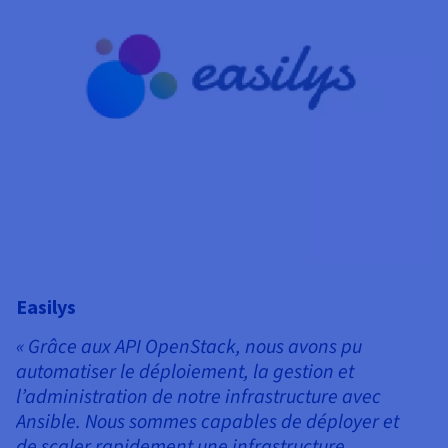
T
Easilys
«
« Grâce aux API OpenStack, nous avons pu
r
automatiser le déploiement, la gestion et
vo
l’administration de notre infrastructure avec
co
Ansible. Nous sommes capables de déployer et
de scaler rapidement une infrastructure