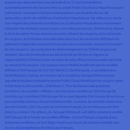
coupon est valide pendant une période d’un (1) mois et est déduit
automatiquement des factures liées au projet Public Cloud pour lequel le coupon
a été activé. Le coupon n’est pas remplaçable en cas de perte, de vol, de
destruction, de fin de validité ou d’utilisation frauduleuse. Par ailleurs, en cas de
non-respect des présentes conditions ou d’utilisation frauduleuse (notamment
utilisation de multiples coupons pour une même personne), OVHcloud se réserve
le droit de mettre fin aux services souscrits utilisant les coupons, et/ou d’annuler
les coupons, et le titulaire sera redevable dans tous les cas envers OVHcloud du
paiement intégral des montants lié aux services consommés, incluant le montant
du/des coupons, sans préjudice du dédommagement qu’OVHcloud pourrait
réclamer. Dans les limites de ce qui est autorisé par les lois en vigueur, la
responsabilité d’OVHcloud dans le cadre de cette offre promotionnelle est limité
au montant du coupon. Les coupons seront établis et délivrés par les sociétés
Affiliées d’OVH Groupe SA (537 407 926 RCS Lille Métropole, 2 rue Kellermann,
59100 Roubaix, France), en fonction de la société du Groupe OVHcloud avec
laquelle le titulaire contracte le service Public Cloud bénéficiant du coupon (cette
entité étant ici dénommée « OVHcloud »). Pour les besoins des présentes
conditions, les sociétés « Affiliées » sont toute les sociétés qu’OVH Groupe SA
contrôle, qui contrôlent OVH Groupe SA ou avec laquelle OVH Groupe SA se trouve
sous contrôle commun d’une troisième entité. La notion de contrôle s’entend au
sens de l’article L233-3 du code de commerce français, le contrôle pouvant être
direct ou indirect. Par ailleurs, le « Groupe OVHcloud » est défini comme la société
OVH Groupe SA et toutes ses sociétés Affiliées. Le droit français s’applique aux
présentes conditions, et tout litige n’ayant pas trouvé de solution amiable sera
soumis à la compétence des tribunaux français.