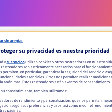
ar sin aceptar
oteger su privacidad es nuestra prioridad
Condiciones de elegibilidad
ud y
sus socios
utilizan cookies y otros rastreadores en nuestro sit
 rastreadores son estrictamente necesarios para el funcionamiento
ar un .ventures?
os permiten, en particular, garantizar la seguridad del servicio o as
s físicas o jurídicas, sin restricción geográfica.
 funcionalidades esenciales. Otros nos permiten realizar medicione
ia anónimas. Estos rastreadores están exentos de consentimiento.
Reglas de gestión y notificaciones
a su consentimiento, también utilizamos:
readores de rendimiento y personalización: que nos permiten mejo
gación según sus preferencias y usos, así como medir el rendimien
tras páginas;