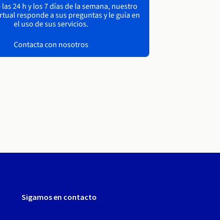
las 24 h y los 7 días de la semana, nuestro
irtual responde a sus preguntas y le guía en
el uso de sus servicios.
Contacta con nosotros
Sigamos en contacto