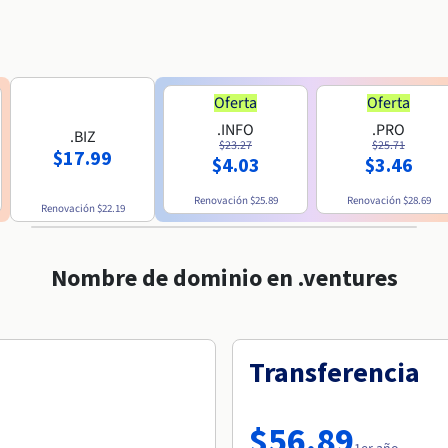
Oferta
Oferta
.INFO
.PRO
.BIZ
$23.27
$25.71
$17.99
$4.03
$3.46
Renovación
$25.89
Renovación
$28.69
Renovación
$22.19
Nombre de dominio en .ventures
Transferencia
$56.89