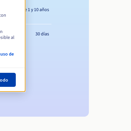
Entre 1 y 10 años
 con
en
30 días
sible al
 uso de
todo