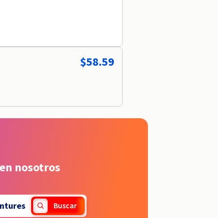
$58.59
 en nosotros
ntures
Buscar