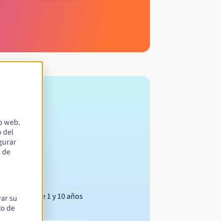
io web.
 del
egurar
s de
Entre 1 y 10 años
rar su
to de