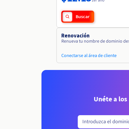
1er año
Buscar
Renovación
Renueva tu nombre de dominio desd
Conectarse al área de cliente
Unéte a los