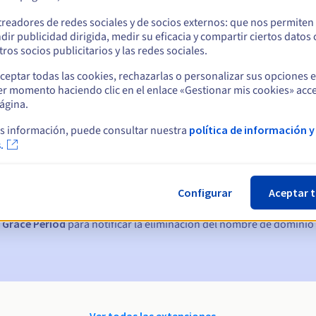
treadores de redes sociales y de socios externos: que nos permiten
dir publicidad dirigida, medir su eficacia y compartir ciertos datos
ros socios publicitarios y las redes sociales.
ceptar todas las cookies, rechazarlas o personalizar sus opciones 
er momento haciendo clic en el enlace «Gestionar mis cookies» acce
ágina.
s información, puede consultar nuestra
política de información y
ticas:
.
, 7 y 3 días antes de la fecha de vencimiento
Configurar
Aceptar 
nto
para notificar la suspensión del nombre de dominio
 Grace Period
para notificar la eliminación del nombre de dominio
Ver todas las extensiones