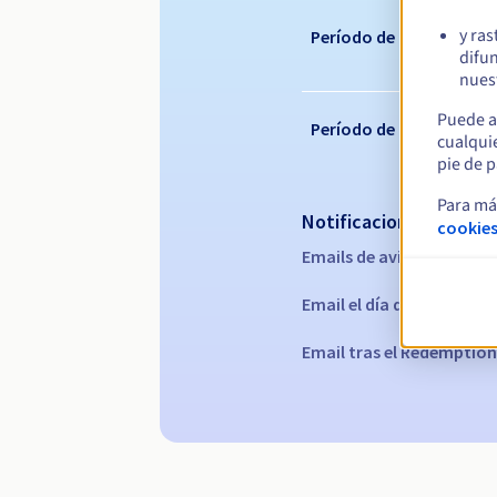
y ras
Período de renovación
difun
nuest
Puede a
Período de redención
cualqui
pie de p
Para má
Notificaciones automá
cookies
Emails de aviso:
60, 30, 15
Email el día del vencimie
Email tras el Redemption