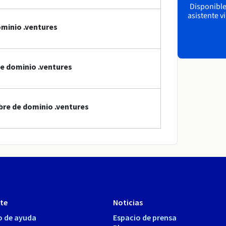
Disponible 
asistente v
minio .ventures
de dominio .ventures
bre de dominio .ventures
te
Noticias
o de ayuda
Espacio de prensa