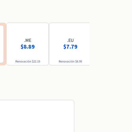
.ME
.EU
.MX
$8.89
$7.79
$52.69
Renovación
$22.19
Renovación
$8.99
Renovación
$54.49