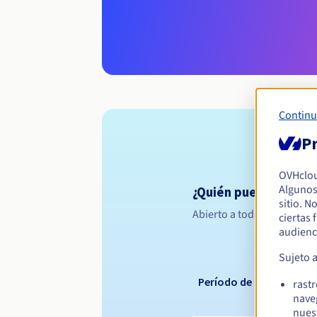
Continu
Pr
OVHclo
Algunos
¿Quién puede registr
sitio. N
Abierto a todas las persona
ciertas
audienc
Sujeto 
Período de registro
rast
nave
nues