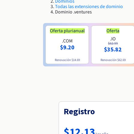
Dominios
Todas las extensiones de dominio
Dominio .ventures
Oferta plurianual
Oferta
.IO
.COM
$62.99
$9.20
$35.82
Renovación
$14.69
Renovación
$62.69
Registro
$12.13