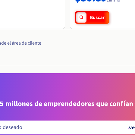
1er año
Buscar
e el área de cliente
 5 millones de emprendedores que confían
.
ve