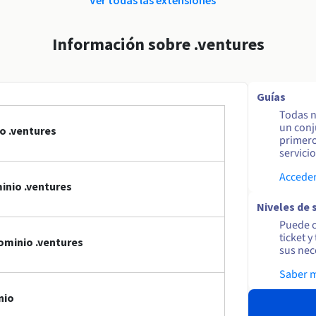
Información sobre .ventures
Guías
Todas n
un conj
o .ventures
primero
servicio
Acceder
inio .ventures
Niveles de 
Puede c
ticket 
ominio .ventures
sus nec
Saber 
nio