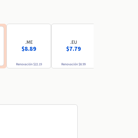
.ME
.EU
.MX
$8.89
$7.79
$52.69
Renovación
$22.19
Renovación
$8.99
Renovación
$54.49