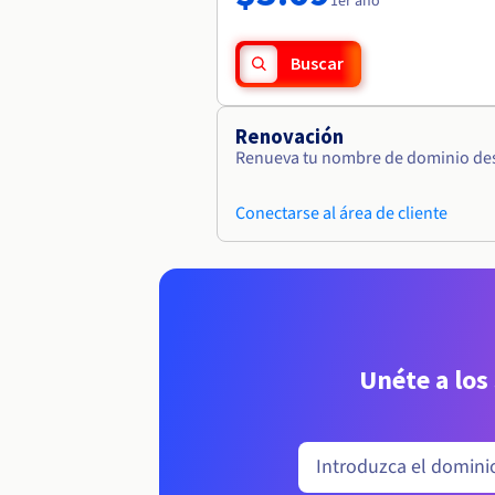
1er año
Buscar
Renovación
Renueva tu nombre de dominio desd
Conectarse al área de cliente
Unéte a los