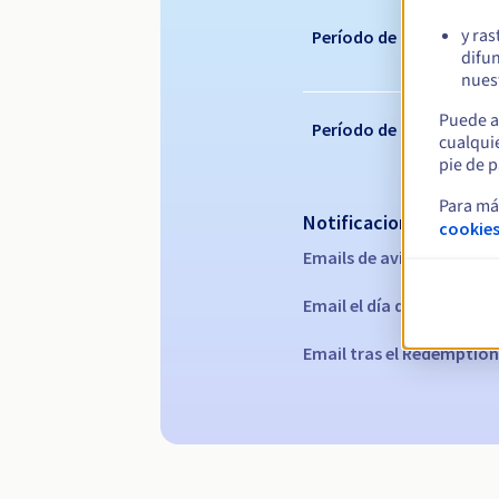
y ras
Período de renovación
difun
nuest
Puede a
Período de redención
cualqui
pie de p
Para má
Notificaciones automá
cookies
Emails de aviso:
60, 30, 15
Email el día del vencimie
Email tras el Redemption