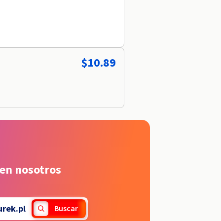
$10.89
 en nosotros
urek.pl
Buscar