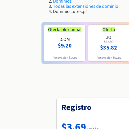
Dominios
Todas las extensiones de dominio
Dominio .turek.pl
Oferta plurianual
Oferta
.IO
.COM
$62.99
$9.20
$35.82
Renovación
$14.69
Renovación
$62.69
Registro
$3.69