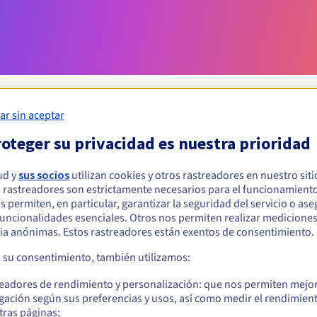
ar sin aceptar
oteger su privacidad es nuestra prioridad
Condiciones de elegibilidad
ud y
sus socios
utilizan cookies y otros rastreadores en nuestro sit
 rastreadores son estrictamente necesarios para el funcionamiento
r un .turek.pl?
os permiten, en particular, garantizar la seguridad del servicio o as
s físicas o jurídicas, sin restricción geográfica.
 funcionalidades esenciales. Otros nos permiten realizar medicione
ia anónimas. Estos rastreadores están exentos de consentimiento.
Reglas de gestión y notificaciones
a su consentimiento, también utilizamos:
readores de rendimiento y personalización: que nos permiten mejo
gación según sus preferencias y usos, así como medir el rendimien
tras páginas;