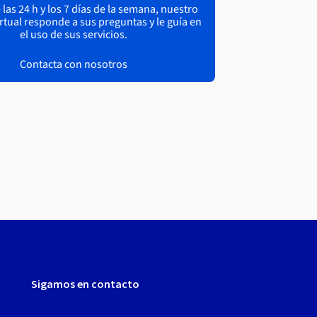
las 24 h y los 7 días de la semana, nuestro
irtual responde a sus preguntas y le guía en
el uso de sus servicios.
Contacta con nosotros
Sigamos en contacto