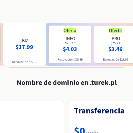
Oferta
Oferta
.INFO
.PRO
.BIZ
$23.27
$25.71
$17.99
$4.03
$3.46
Renovación
$25.89
Renovación
$28.69
Renovación
$22.19
Nombre de dominio en .turek.pl
Transferencia
$0