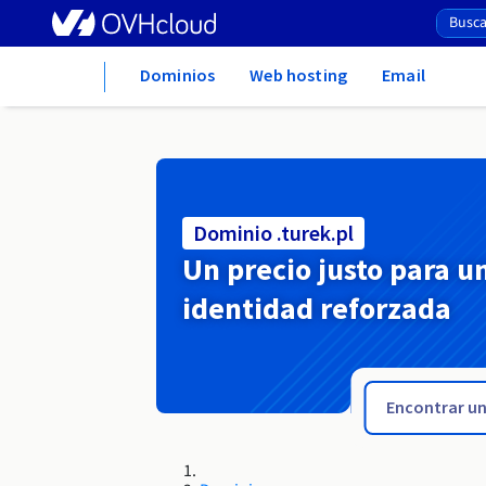
Home
Dominios
Web hosting
Email
Dominio .turek.pl
Un precio justo para u
identidad reforzada
.tube