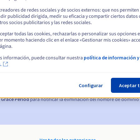
treadores de redes sociales y de socios externos: que nos permiten
dir publicidad dirigida, medir su eficacia y compartir ciertos datos
ros socios publicitarios y las redes sociales.
ceptar todas las cookies, rechazarlas o personalizar sus opciones 
er momento haciendo clic en el enlace «Gestionar mis cookies» acce
ágina.
s información, puede consultar nuestra
política de información y
ticas:
.
, 7 y 3 días antes de la fecha de vencimiento
Configurar
Aceptar 
nto
para notificar la suspensión del nombre de dominio
 Grace Period
para notificar la eliminación del nombre de dominio
Ver todas las extensiones