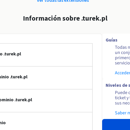
Información sobre .turek.pl
Guías
Todas n
un conj
 .turek.pl
primero
servicio
Acceder
nio .turek.pl
Niveles de 
Puede c
ticket 
minio .turek.pl
sus nec
Saber 
nio