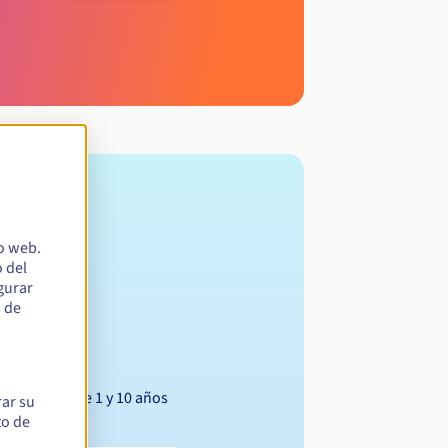
io web.
 del
egurar
s de
Entre 1 y 10 años
rar su
to de