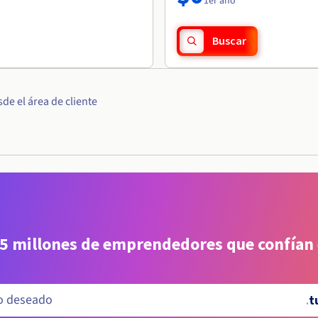
1er año
Buscar
e el área de cliente
 5 millones de emprendedores que confían
.
t