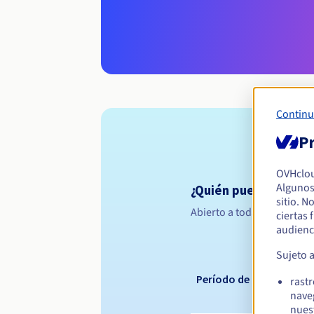
Continu
Pr
OVHclo
Algunos
¿Quién puede registra
sitio. N
Abierto a todas las persona
ciertas
audienc
Sujeto 
Período de registro
rast
nave
nues