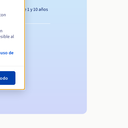
Entre 1 y 10 años
 con
en
sible al
 uso de
todo