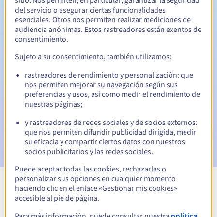
sitio. Nos permiten, en particular, garantizar la seguridad
del servicio o asegurar ciertas funcionalidades
30 días
Período de redención
esenciales. Otros nos permiten realizar mediciones de
audiencia anónimas. Estos rastreadores están exentos de
consentimiento.
Notificaciones automáticas:
Sujeto a su consentimiento, también utilizamos:
Emails de aviso:
60, 30, 15, 7 y 3 días antes de la fecha de
rastreadores de rendimiento y personalización: que
vencimiento
nos permiten mejorar su navegación según sus
preferencias y usos, así como medir el rendimiento de
Email el día del vencimiento
para notificar la suspensión
nuestras páginas;
del nombre de dominio
y rastreadores de redes sociales y de socios externos:
Email tras el Redemption Grace Period
para notificar la
que nos permiten difundir publicidad dirigida, medir
eliminación del nombre de dominio
su eficacia y compartir ciertos datos con nuestros
socios publicitarios y las redes sociales.
Puede aceptar todas las cookies, rechazarlas o
personalizar sus opciones en cualquier momento
haciendo clic en el enlace «Gestionar mis cookies»
Ver todas las extensiones
accesible al pie de página.
Para más información, puede consultar nuestra
política