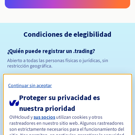
Condiciones de elegibilidad
¿Quién puede registrar un .trading?
Abierto a todas las personas físicas o jurídicas, sin
restricción geográfica.
Reglas de gestión y notificaciones
Continuar sin aceptar
Entre 1 y 10 años
Período de registro
Proteger su privacidad es
nuestra prioridad
OVHcloud y
sus socios
utilizan cookies y otros
Entre 1 y 10 años
Período de renovación
rastreadores en nuestro sitio web. Algunos rastreadores
son estrictamente necesarios para el funcionamiento del