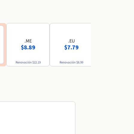
.ME
.EU
.MX
$8.89
$7.79
$52.69
Renovación
$22.19
Renovación
$8.99
Renovación
$54.49