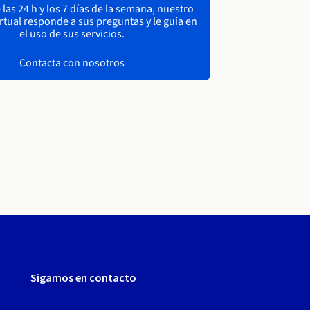
las 24 h y los 7 días de la semana, nuestro
irtual responde a sus preguntas y le guía en
el uso de sus servicios.
Contacta con nosotros
Sigamos en contacto