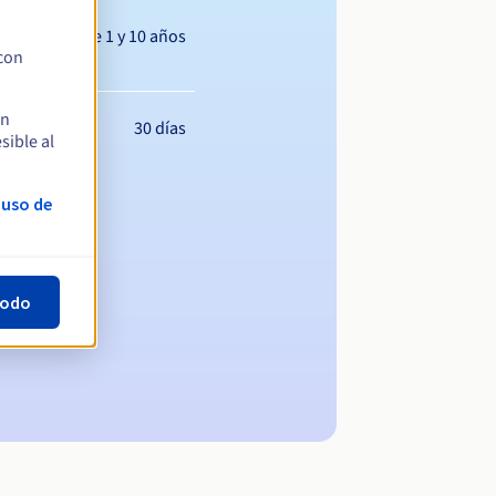
Entre 1 y 10 años
 con
en
30 días
sible al
 uso de
todo