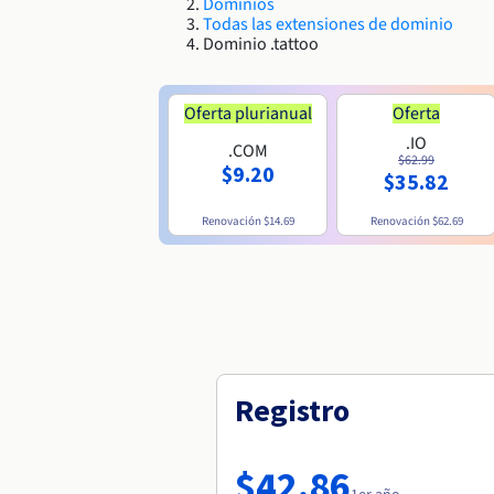
Dominios
Todas las extensiones de dominio
Dominio .tattoo
Oferta plurianual
Oferta
.IO
.COM
$62.99
$9.20
$35.82
Renovación
$14.69
Renovación
$62.69
Registro
$42.86