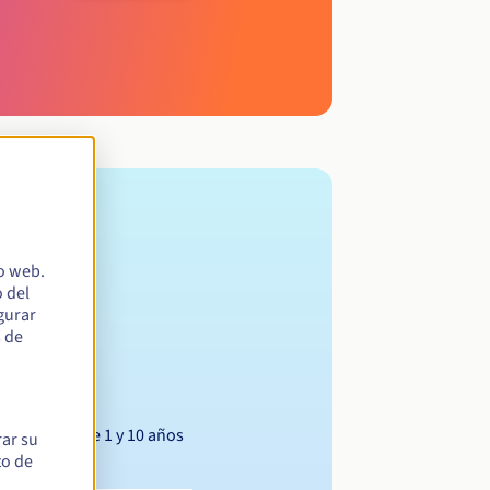
io web.
 del
egurar
s de
Entre 1 y 10 años
rar su
to de