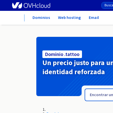
Home
Dominios
Web hosting
Email
Dominio .tattoo
Un precio justo para u
identidad reforzada
.tarnobrzeg.pl