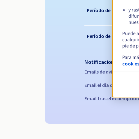
y ras
Período de renovación
difun
nuest
Puede a
Período de redención
cualqui
pie de p
Para má
Notificaciones automá
cookies
Emails de aviso:
60, 30, 15
Email el día del vencimie
Email tras el Redemption