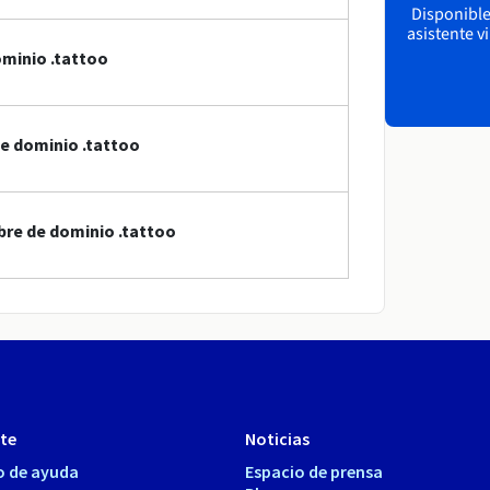
Disponible 
asistente v
minio .tattoo
de dominio .tattoo
bre de dominio .tattoo
te
Noticias
o de ayuda
Espacio de prensa