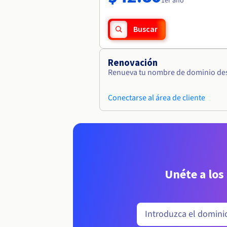
1er año
Buscar
Renovación
Renueva tu nombre de dominio desd
Conectarse al área de cliente
Unéte a los