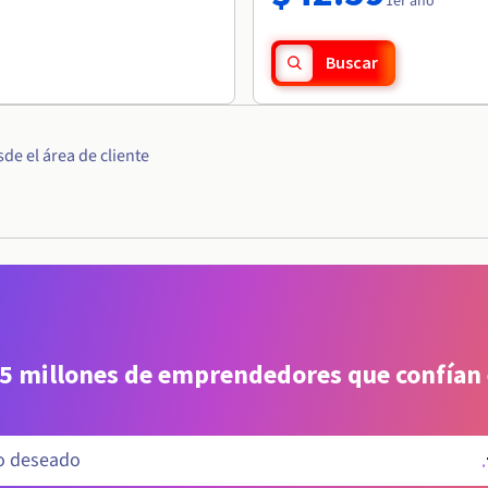
1er año
Buscar
e el área de cliente
 5 millones de emprendedores que confían
.