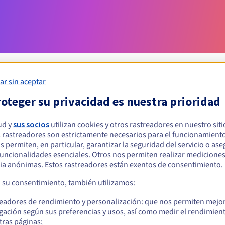
ar sin aceptar
oteger su privacidad es nuestra prioridad
Condiciones de elegibilidad
ud y
sus socios
utilizan cookies y otros rastreadores en nuestro sit
 rastreadores son estrictamente necesarios para el funcionamiento
ar un .tattoo?
os permiten, en particular, garantizar la seguridad del servicio o as
s físicas o jurídicas, sin restricción geográfica.
 funcionalidades esenciales. Otros nos permiten realizar medicione
ia anónimas. Estos rastreadores están exentos de consentimiento.
Reglas de gestión y notificaciones
a su consentimiento, también utilizamos:
readores de rendimiento y personalización: que nos permiten mejo
gación según sus preferencias y usos, así como medir el rendimien
tras páginas;