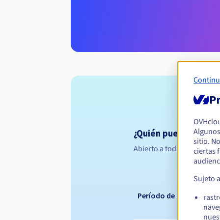
Continu
Pr
OVHclo
Algunos
¿Quién puede registr
sitio. N
Abierto a todas las persona
ciertas
audienc
Sujeto 
Período de registro
rast
nave
nues