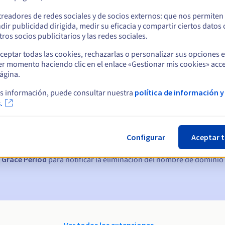
treadores de redes sociales y de socios externos: que nos permiten
dir publicidad dirigida, medir su eficacia y compartir ciertos datos
ros socios publicitarios y las redes sociales.
ceptar todas las cookies, rechazarlas o personalizar sus opciones 
er momento haciendo clic en el enlace «Gestionar mis cookies» acce
ágina.
s información, puede consultar nuestra
política de información y
ticas:
.
, 7 y 3 días antes de la fecha de vencimiento
Configurar
Aceptar 
nto
para notificar la suspensión del nombre de dominio
 Grace Period
para notificar la eliminación del nombre de dominio
Ver todas las extensiones