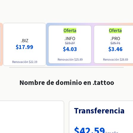
Oferta
Oferta
.INFO
.PRO
.BIZ
$23.27
$25.71
$17.99
$4.03
$3.46
Renovación
$25.89
Renovación
$28.69
Renovación
$22.19
Nombre de dominio en .tattoo
Transferencia
$42.59