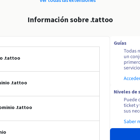
Información sobre .tattoo
Guías
Todas n
un conj
o .tattoo
primero
servicio
Acceder
inio .tattoo
Niveles de 
Puede c
ticket 
ominio .tattoo
sus nec
Saber 
nio