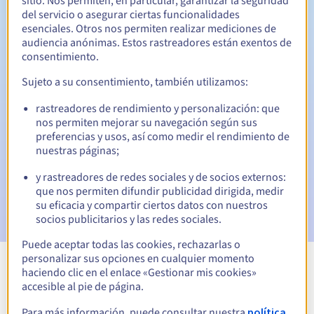
sitio. Nos permiten, en particular, garantizar la seguridad
del servicio o asegurar ciertas funcionalidades
Período de redención
esenciales. Otros nos permiten realizar mediciones de
audiencia anónimas. Estos rastreadores están exentos de
consentimiento.
Notificaciones automáticas:
Sujeto a su consentimiento, también utilizamos:
Emails de aviso:
60, 30, 15, 7 y 3 días antes de la fecha de
rastreadores de rendimiento y personalización: que
vencimiento
nos permiten mejorar su navegación según sus
preferencias y usos, así como medir el rendimiento de
Email el día del vencimiento
para notificar la suspensión
nuestras páginas;
del nombre de dominio
y rastreadores de redes sociales y de socios externos:
Email tras el Redemption Grace Period
para notificar la
que nos permiten difundir publicidad dirigida, medir
eliminación del nombre de dominio
su eficacia y compartir ciertos datos con nuestros
socios publicitarios y las redes sociales.
Puede aceptar todas las cookies, rechazarlas o
personalizar sus opciones en cualquier momento
haciendo clic en el enlace «Gestionar mis cookies»
Ver todas las extensiones
accesible al pie de página.
Para más información, puede consultar nuestra
política