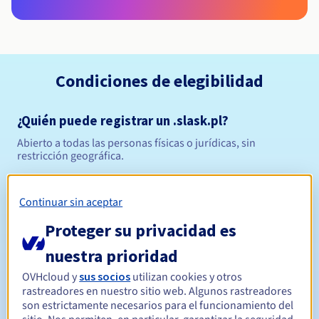
Condiciones de elegibilidad
¿Quién puede registrar un .slask.pl?
Abierto a todas las personas físicas o jurídicas, sin
restricción geográfica.
Reglas de gestión y notificaciones
Continuar sin aceptar
Entre 1 y 10 años
Período de registro
Proteger su privacidad es
nuestra prioridad
OVHcloud y
sus socios
utilizan cookies y otros
Entre 1 y 10 años
Período de renovación
rastreadores en nuestro sitio web. Algunos rastreadores
son estrictamente necesarios para el funcionamiento del