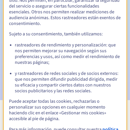
sitio. Nos permiten, en particular, garantizar la seguridad
del servicio o asegurar ciertas funcionalidades
30 días
Período de redención
esenciales. Otros nos permiten realizar mediciones de
audiencia anónimas. Estos rastreadores están exentos de
consentimiento.
Notificaciones automáticas:
Sujeto a su consentimiento, también utilizamos:
Emails de aviso:
60, 30, 15, 7 y 3 días antes de la fecha de
rastreadores de rendimiento y personalización: que
vencimiento
nos permiten mejorar su navegación según sus
preferencias y usos, así como medir el rendimiento de
Email el día del vencimiento
para notificar la suspensión
nuestras páginas;
del nombre de dominio
y rastreadores de redes sociales y de socios externos:
Email tras el Redemption Grace Period
para notificar la
que nos permiten difundir publicidad dirigida, medir
eliminación del nombre de dominio
su eficacia y compartir ciertos datos con nuestros
socios publicitarios y las redes sociales.
Puede aceptar todas las cookies, rechazarlas o
personalizar sus opciones en cualquier momento
haciendo clic en el enlace «Gestionar mis cookies»
Ver todas las extensiones
accesible al pie de página.
Para más información, puede consultar nuestra
política