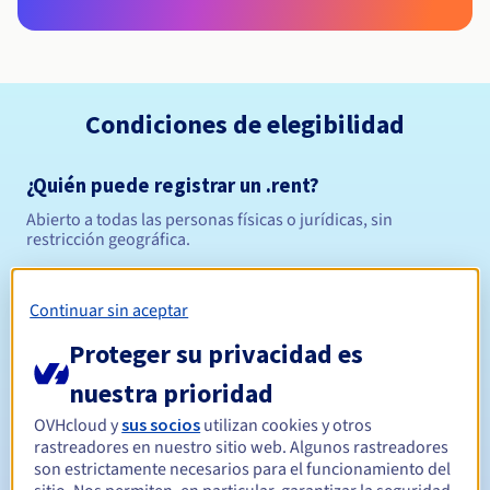
Condiciones de elegibilidad
¿Quién puede registrar un .rent?
Abierto a todas las personas físicas o jurídicas, sin
restricción geográfica.
Reglas de gestión y notificaciones
Continuar sin aceptar
Entre 1 y 10 años
Período de registro
Proteger su privacidad es
nuestra prioridad
OVHcloud y
sus socios
utilizan cookies y otros
Entre 1 y 10 años
Período de renovación
rastreadores en nuestro sitio web. Algunos rastreadores
son estrictamente necesarios para el funcionamiento del